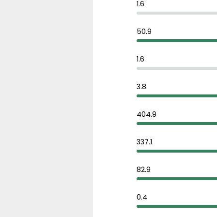
1.6
50.9
1.6
3.8
404.9
337.1
82.9
0.4