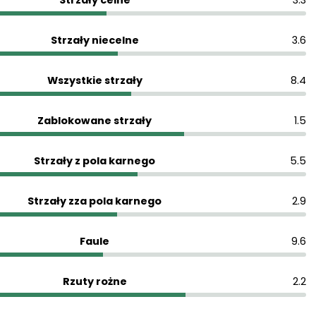
Strzały niecelne
3.6
Wszystkie strzały
8.4
Zablokowane strzały
1.5
Strzały z pola karnego
5.5
Strzały zza pola karnego
2.9
Faule
9.6
Rzuty rożne
2.2