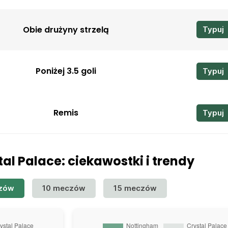
Obie drużyny strzelą
Typuj
Poniżej 3.5 goli
Typuj
Remis
Typuj
al Palace: ciekawostki i trendy
zów
10 meczów
15 meczów