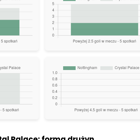
al Palace: forma drużyn