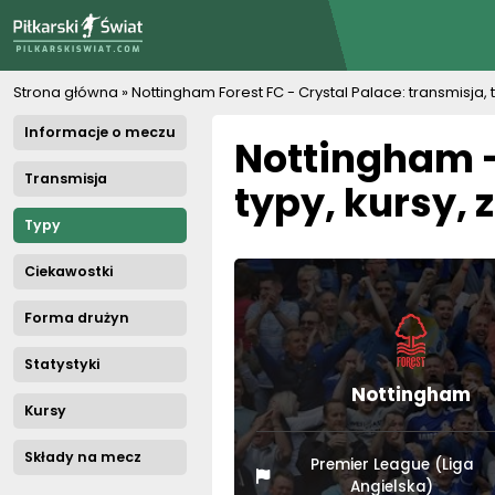
PiłkarskiSwiat.com
Strona główna
»
Nottingham Forest FC - Crystal Palace: transmisja, 
Informacje o meczu
Nottingham -
Transmisja
typy, kursy, 
Typy
Ciekawostki
Forma drużyn
Statystyki
Nottingham
Kursy
Składy na mecz
Premier League (Liga
Angielska)