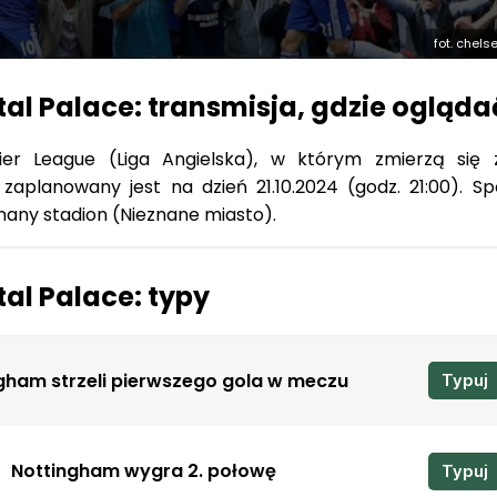
fot. chel
al Palace: transmisja, gdzie ogląda
r League (Liga Angielska), w którym zmierzą się 
zaplanowany jest na dzień 21.10.2024 (godz. 21:00). Sp
znany stadion (Nieznane miasto).
al Palace: typy
gham strzeli pierwszego gola w meczu
Typuj
Nottingham wygra 2. połowę
Typuj