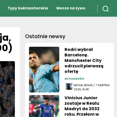
Typy bukmacherskie
Mecze na żywo
ja,
Ostatnie newsy
00)
Rodri wybrał
Barcelonę.
Manchester City
odrzucił pierwszą
ofertę
AKTUALNOŚCI
MICHAŁ BOSAK / 7 SIERPNIA
2026, 16:48
Vinicius Junior
zostaje w Realu
Madryt do 2032
roku. Przełom w