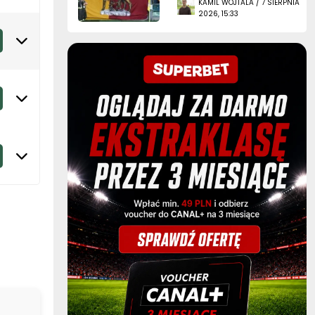
KAMIL WOJTALA / 7 SIERPNIA
2026, 15:33