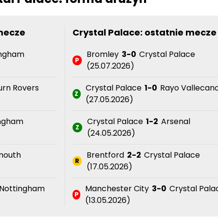
mecze
Crystal Palace: ostatnie mecze
ingham
Bromley
3-0
Crystal Palace
P
(25.07.2026)
urn Rovers
Crystal Palace
1-0
Rayo Vallecan
Z
(27.05.2026)
ngham
Crystal Palace
1-2
Arsenal
Z
(24.05.2026)
mouth
Brentford
2-2
Crystal Palace
R
(17.05.2026)
Nottingham
Manchester City
3-0
Crystal Pala
P
(13.05.2026)