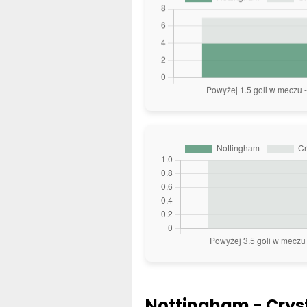
Nottingham - Cryst