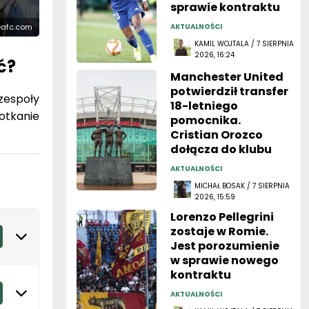
sprawie kontraktu
seafc.com
AKTUALNOŚCI
KAMIL WOJTALA / 7 SIERPNIA
2026, 16:24
ć?
Manchester United
potwierdził transfer
zespoły
18-letniego
otkanie
pomocnika.
Cristian Orozco
dołącza do klubu
AKTUALNOŚCI
MICHAŁ BOSAK / 7 SIERPNIA
2026, 15:59
Lorenzo Pellegrini
zostaje w Romie.
Jest porozumienie
w sprawie nowego
kontraktu
AKTUALNOŚCI