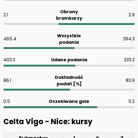
Obrony
2.1
2.9
bramkarzy
Wszystkie
465.4
394.3
podania
403.3
Udane podania
333.2
Dokładność
86.1
83.9
podań [%]
0.5
Oczekiwane gole
0.2
Celta Vigo - Nice: kursy