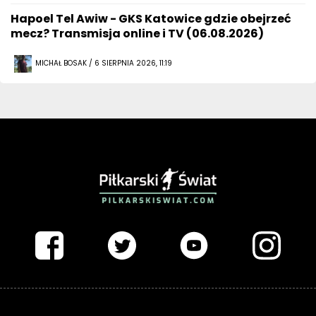
Hapoel Tel Awiw - GKS Katowice gdzie obejrzeć
mecz? Transmisja online i TV (06.08.2026)
MICHAŁ BOSAK / 6 SIERPNIA 2026, 11:19
PIŁKARSKISWIAT.COM