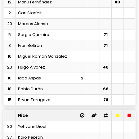
12
Manu Fernández
80
2
Carl Starfelt
20
Marcos Alonso
5
Sergio Carreira
71
8
Fran Beltrán
71
16
Miguel Román González
23
Hugo Álvarez
46
10
Iago Aspas
2
18
Pablo Durán
66
15
Bryan Zaragoza
78
Nice
80
Yehvann Diouf
37
Kojo Peprah