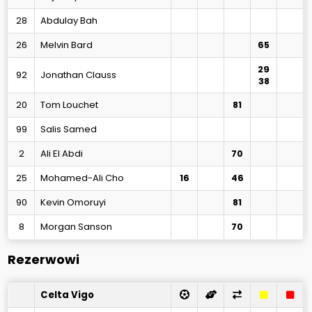
28
Abdulay Bah
26
Melvin Bard
65
29
92
Jonathan Clauss
38
20
Tom Louchet
81
99
Salis Samed
2
Ali El Abdi
70
25
Mohamed-Ali Cho
16
46
90
Kevin Omoruyi
81
8
Morgan Sanson
70
Rezerwowi
Celta Vigo