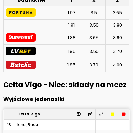
Bukmacher
1
X
2
1.97
3.5
3.65
1.91
3.50
3.80
1.88
3.65
3.90
1.95
3.50
3.70
1.85
3.70
4.00
Celta Vigo - Nice: składy na mecz
Wyjściowe jedenastki
Celta Vigo
13
Ionuț Radu