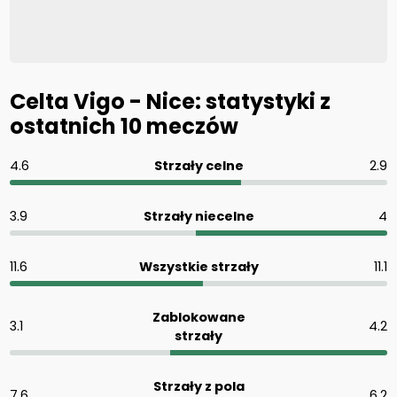
Celta Vigo - Nice: statystyki z
ostatnich 10 meczów
4.6
Strzały celne
2.9
3.9
Strzały niecelne
4
11.6
Wszystkie strzały
11.1
Zablokowane
3.1
4.2
strzały
Strzały z pola
7.6
6.2