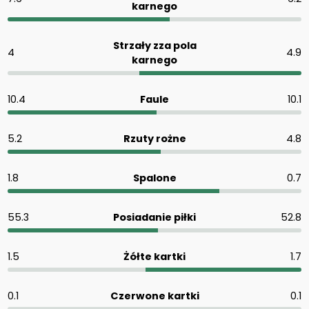
karnego
Strzały zza pola
4
4.9
karnego
10.4
Faule
10.1
5.2
Rzuty rożne
4.8
1.8
Spalone
0.7
55.3
Posiadanie piłki
52.8
1.5
Żółte kartki
1.7
0.1
Czerwone kartki
0.1