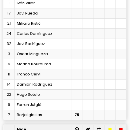
1
Iván Villar
17
Javi Rueda
21
Mihailo Ristić
24
Carlos Domínguez
32
Javi Rodríguez
3
Óscar Mingueza
6
Moriba Kourouma
11
Franco Cervi
14
Damián Rodríguez
22
Hugo Sotelo
9
Ferran Jutglà
7
Borja Iglesias
75
Nice