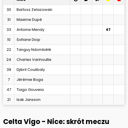
30
Bartosz Zelazowski
31
Maxime Dupé
33
Antoine Mendy
47
10
Sofiane Diop
22
Tanguy Ndombélé
24
Charles Vanhoutte
39
Djibril Coulibaly
7
Jérémie Boga
47
Tiago Gouveia
21
Isak Jansson
Celta Vigo - Nice: skrót meczu