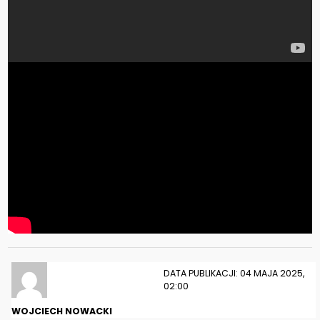
DATA PUBLIKACJI: 04 MAJA 2025,
02:00
WOJCIECH NOWACKI