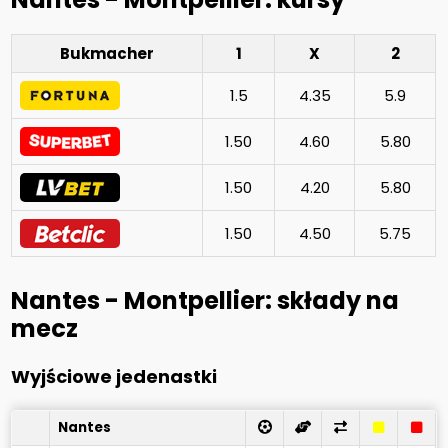
Bukmacher
1
X
2
1.5
4.35
5.9
1.50
4.60
5.80
1.50
4.20
5.80
1.50
4.50
5.75
Nantes - Montpellier: składy na
mecz
Wyjściowe jedenastki
Nantes