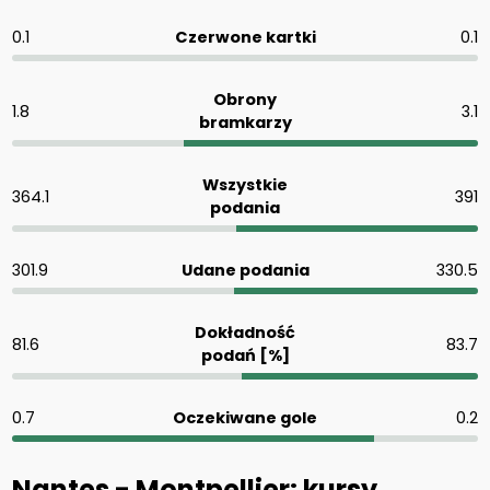
0.1
Czerwone kartki
0.1
Obrony
1.8
3.1
bramkarzy
Wszystkie
364.1
391
podania
301.9
Udane podania
330.5
Dokładność
81.6
83.7
podań [%]
0.7
Oczekiwane gole
0.2
Nantes - Montpellier: kursy