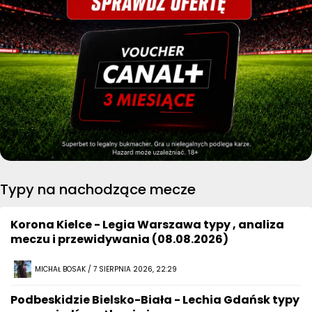
Typy na nachodzące mecze
Korona Kielce - Legia Warszawa typy , analiza
meczu i przewidywania (08.08.2026)
MICHAŁ BOSAK / 7 SIERPNIA 2026, 22:29
Podbeskidzie Bielsko-Biała - Lechia Gdańsk typy