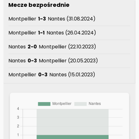
Mecze bezpośrednie
Montpellier
1-3
Nantes (31.08.2024)
Montpellier
1-1
Nantes (26.04.2024)
Nantes
2-0
Montpellier (22.10.2023)
Nantes
0-3
Montpellier (20.05.2023)
Montpellier
0-3
Nantes (15.01.2023)