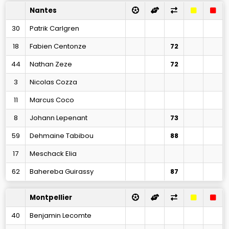
Nantes
30
Patrik Carlgren
18
Fabien Centonze
72
44
Nathan Zeze
72
3
Nicolas Cozza
11
Marcus Coco
8
Johann Lepenant
73
59
Dehmaine Tabibou
88
17
Meschack Elia
62
Bahereba Guirassy
87
Montpellier
40
Benjamin Lecomte