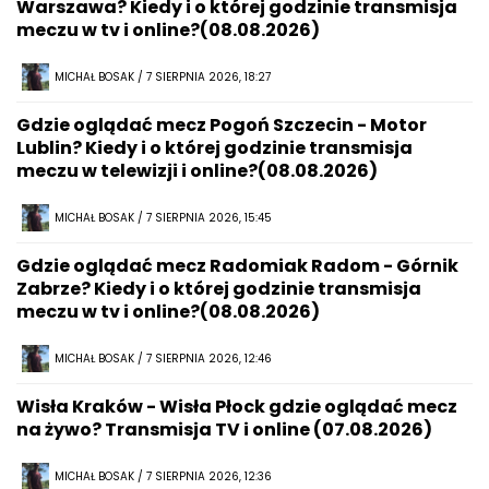
Warszawa? Kiedy i o której godzinie transmisja
meczu w tv i online?(08.08.2026)
MICHAŁ BOSAK / 7 SIERPNIA 2026, 18:27
Gdzie oglądać mecz Pogoń Szczecin - Motor
Lublin? Kiedy i o której godzinie transmisja
meczu w telewizji i online?(08.08.2026)
MICHAŁ BOSAK / 7 SIERPNIA 2026, 15:45
Gdzie oglądać mecz Radomiak Radom - Górnik
Zabrze? Kiedy i o której godzinie transmisja
meczu w tv i online?(08.08.2026)
MICHAŁ BOSAK / 7 SIERPNIA 2026, 12:46
Wisła Kraków - Wisła Płock gdzie oglądać mecz
na żywo? Transmisja TV i online (07.08.2026)
MICHAŁ BOSAK / 7 SIERPNIA 2026, 12:36