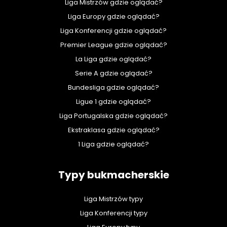
Liga Mistrzów gdzie oglądać?
Liga Europy gdzie oglądać?
Liga Konferencji gdzie oglądać?
Premier League gdzie oglądać?
La Liga gdzie oglądać?
Serie A gdzie oglądać?
Bundesliga gdzie oglądać?
Ligue 1 gdzie oglądać?
Liga Portugalska gdzie oglądać?
Ekstraklasa gdzie oglądać?
1 Liga gdzie oglądać?
Typy bukmacherskie
Liga Mistrzów typy
Liga Konferencji typy