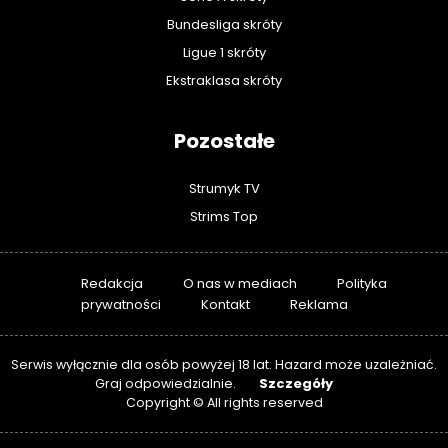
Bundesliga skróty
Ligue 1 skróty
Ekstraklasa skróty
Pozostałe
Strumyk TV
Strims Top
Redakcja
O nas w mediach
Polityka
prywatności
Kontakt
Reklama
Serwis wyłącznie dla osób powyżej 18 lat. Hazard może uzależniać.
Szczegóły
Graj odpowiedzialnie.
Copyright © All rights reserved