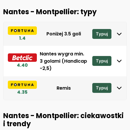
Nantes - Montpellier: typy
Poniżej 3.5 goli
Typuj
1.4
Nantes wygra min.
3 golami (Handicap
Typuj
4.40
-2,5)
Remis
Typuj
4.35
Nantes - Montpellier: ciekawostki
i trendy