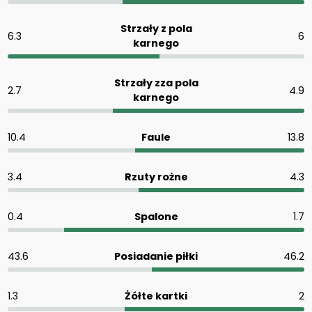
Strzały z pola
6.3
6
karnego
Strzały zza pola
2.7
4.9
karnego
10.4
Faule
13.8
3.4
Rzuty rożne
4.3
0.4
Spalone
1.7
43.6
Posiadanie piłki
46.2
1.3
Żółte kartki
2