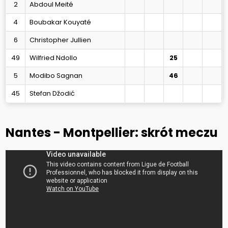
2
Abdoul Meité
4
Boubakar Kouyaté
6
Christopher Jullien
49
Wilfried Ndollo
25
5
Modibo Sagnan
46
45
Stefan Džodić
Nantes - Montpellier: skrót meczu