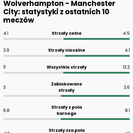
Wolverhampton - Manchester
City: statystyki z ostatnich 10
meczów
4.1
Strzały celne
4.5
3.9
Strzały niecelne
4.1
11
Wszystkie strzały
12.2
Zablokowane
3
3.6
strzały
Strzały z pola
6.8
8.1
karnego
Strzały zza pola