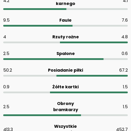
4.2
4.1
karnego
9.5
Faule
7.6
4
Rzuty rożne
4.8
2.5
Spalone
0.6
50.2
Posiadanie piłki
67.2
0.9
Żółte kartki
1.5
Obrony
2.5
1.5
bramkarzy
Wszystkie
413.3
452.7