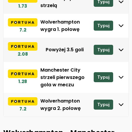
Typuj
strzelą
1.73
Wolverhampton
Typuj
wygra 1. połowę
7.2
Powyżej 3.5 goli
Typuj
2.08
Manchester City
strzeli pierwszego
Typuj
1.28
gola w meczu
Wolverhampton
Typuj
wygra 2. połowę
7.2