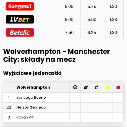
9.00
5.75
1.30
9.00
5.50
1.33
7.50
6.25
1.30
Wolverhampton - Manchester
City: składy na mecz
Wyjściowe jedenastki
Wolverhampton
4
Santiago Bueno
22
Nélson Semedo
3
Rayan Aït