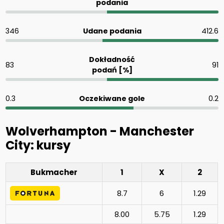
podania
346
Udane podania
412.6
Dokładność
83
91
podań [%]
0.3
Oczekiwane gole
0.2
Wolverhampton - Manchester
City: kursy
Bukmacher
1
X
2
8.7
6
1.29
8.00
5.75
1.29