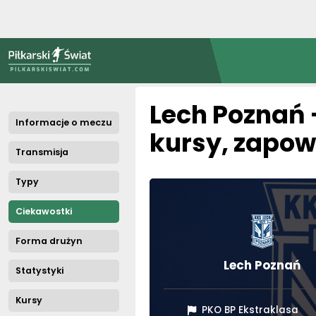
PiłkarskiSwiat.com
Strona główna
»
Lech Poznań - Cracovia Kraków: transmisja, typy, k
Informacje o meczu
Lech Poznań 
Transmisja
kursy, zapowi
Typy
Ciekawostki
Forma drużyn
Statystyki
Lech Poznań
Kursy
Skrót meczu
PKO BP Ekstraklasa