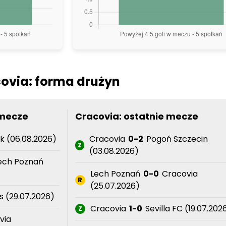
covia: forma drużyn
 mecze
Cracovia: ostatnie mecze
k (06.08.2026)
Cracovia
0-2
Pogoń Szczecin
Z
(03.08.2026)
ech Poznań
Lech Poznań
0-0
Cracovia
R
(25.07.2026)
 (29.07.2026)
Cracovia
1-0
Sevilla FC (19.07.202
Z
via
Cracovia
2-0
Pardubice (09.07.2
Z