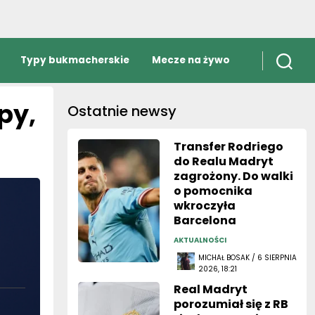
Typy bukmacherskie
Mecze na żywo
py,
Ostatnie newsy
Transfer Rodriego
do Realu Madryt
zagrożony. Do walki
o pomocnika
wkroczyła
Barcelona
AKTUALNOŚCI
MICHAŁ BOSAK / 6 SIERPNIA
2026, 18:21
Real Madryt
porozumiał się z RB
Lipsk w sprawie