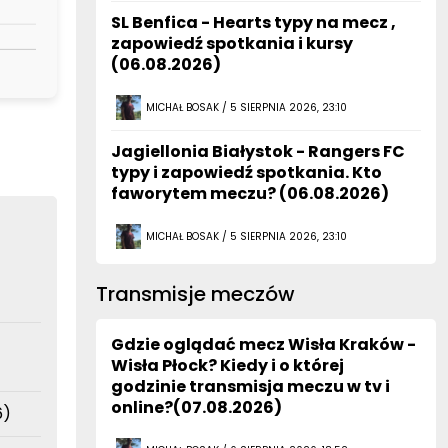
SL Benfica - Hearts typy na mecz ,
zapowiedź spotkania i kursy
(06.08.2026)
MICHAŁ BOSAK / 5 SIERPNIA 2026, 23:10
Jagiellonia Białystok - Rangers FC
typy i zapowiedź spotkania. Kto
faworytem meczu? (06.08.2026)
MICHAŁ BOSAK / 5 SIERPNIA 2026, 23:10
Transmisje meczów
Gdzie oglądać mecz Wisła Kraków -
Wisła Płock? Kiedy i o której
godzinie transmisja meczu w tv i
online?(07.08.2026)
6)
MICHAŁ BOSAK / 6 SIERPNIA 2026, 18:52
026)