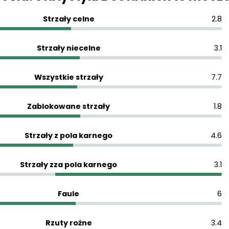
Strzały celne
2.8
Strzały niecelne
3.1
Wszystkie strzały
7.7
Zablokowane strzały
1.8
Strzały z pola karnego
4.6
Strzały zza pola karnego
3.1
Faule
6
Rzuty rożne
3.4