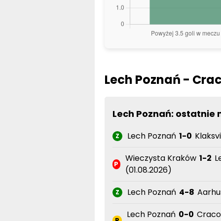
Lech Poznań - Cra
Lech Poznań: ostatnie
Lech Poznań
1-0
Klaksvi
Z
Wieczysta Kraków
1-2
L
P
(01.08.2026)
Lech Poznań
4-8
Aarhus
Z
Lech Poznań
0-0
Craco
R
(25.07.2026)