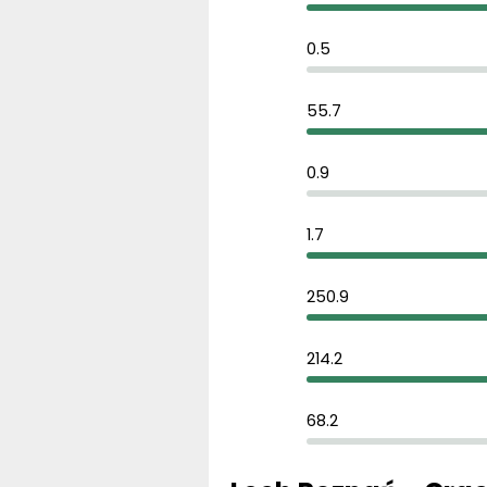
0.5
55.7
0.9
1.7
250.9
214.2
68.2
Lech Poznań - Crac