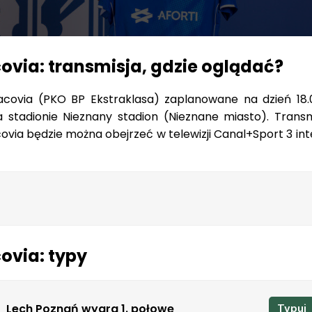
ovia: transmisja, gdzie oglądać?
covia (PKO BP Ekstraklasa) zaplanowane na dzień 18.
a stadionie Nieznany stadion (Nieznane miasto). Transm
via będzie można obejrzeć w telewizji Canal+Sport 3 int
ovia: typy
Lech Poznań wygra 1. połowę
Typuj