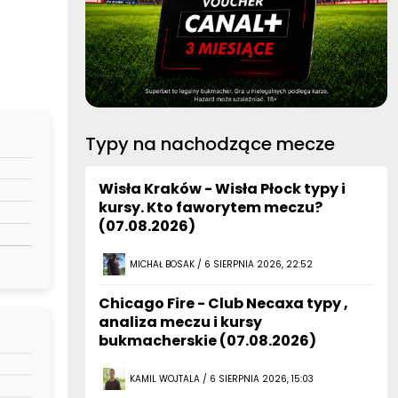
Typy na nachodzące mecze
Wisła Kraków - Wisła Płock typy i
kursy. Kto faworytem meczu?
(07.08.2026)
MICHAŁ BOSAK / 6 SIERPNIA 2026, 22:52
Chicago Fire - Club Necaxa typy ,
analiza meczu i kursy
bukmacherskie (07.08.2026)
KAMIL WOJTALA / 6 SIERPNIA 2026, 15:03