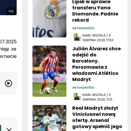
transferu Yana
fot.
Diomande. Padnie
rekord
AKTUALNOŚCI
KAMIL WOJTALA / 6
SIERPNIA 2026, 17:50
07.2025
Julián Álvarez chce
isję ze
odejść do
ernecie
Barcelony.
Porozmawia z
władzami Atlético
Madryt
AKTUALNOŚCI
KAMIL WOJTALA / 6
SIERPNIA 2026, 17:01
Real Madryt złożył
Viniciusowi nową
ofertę. Arsenal
gotowy spełnić jego
żądania