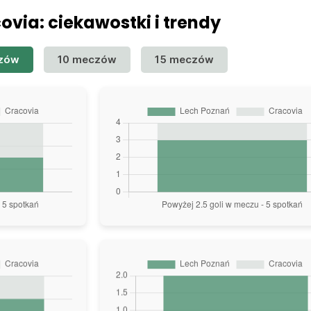
ovia: ciekawostki i trendy
zów
10 meczów
15 meczów