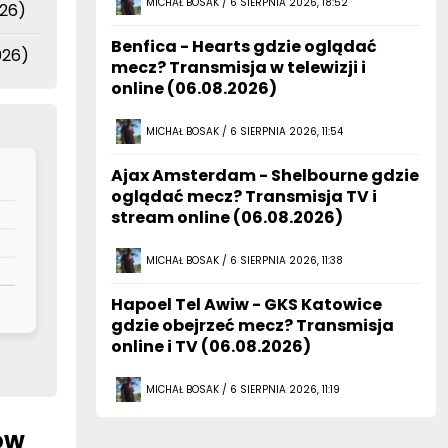
Benfica - Hearts gdzie oglądać
026)
mecz? Transmisja w telewizji i
online (06.08.2026)
MICHAŁ BOSAK / 6 SIERPNIA 2026, 11:54
Ajax Amsterdam - Shelbourne gdzie
oglądać mecz? Transmisja TV i
stream online (06.08.2026)
MICHAŁ BOSAK / 6 SIERPNIA 2026, 11:38
Hapoel Tel Awiw - GKS Katowice
gdzie obejrzeć mecz? Transmisja
online i TV (06.08.2026)
MICHAŁ BOSAK / 6 SIERPNIA 2026, 11:19
ów