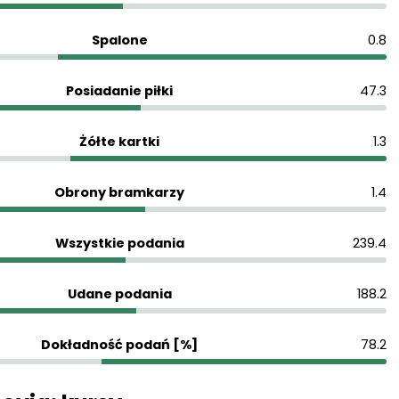
Spalone
0.8
Posiadanie piłki
47.3
Żółte kartki
1.3
Obrony bramkarzy
1.4
Wszystkie podania
239.4
Udane podania
188.2
Dokładność podań [%]
78.2
ovia: kursy