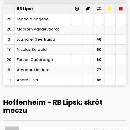
RB Lipsk
25
Leopold Zingerle
26
Maarten Vandevoordt
3
Lutsharel Geertruida
46
13
Nicolas Seiwald
60
20
Forzan Ouédraogo
60
8
Amadou Haidara
77
19
André Silva
82
Hoffenheim - RB Lipsk: skrót
meczu