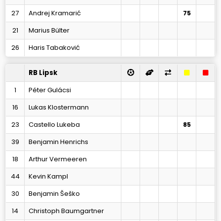
27
Andrej Kramarić
75
21
Marius Bülter
26
Haris Tabaković
RB Lipsk
1
Péter Gulácsi
16
Lukas Klostermann
23
Castello Lukeba
85
39
Benjamin Henrichs
18
Arthur Vermeeren
44
Kevin Kampl
30
Benjamin Šeško
14
Christoph Baumgartner