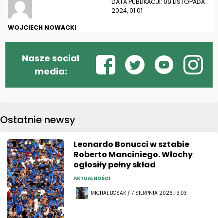
DATA PUBLIKACJI: 09 LISTOPADA
2024, 01:01
WOJCIECH NOWACKI
Nasze social
media:
Ostatnie newsy
Leonardo Bonucci w sztabie
Roberto Manciniego. Włochy
ogłosiły pełny skład
AKTUALNOŚCI
MICHAŁ BOSAK / 7 SIERPNIA 2026, 13:03