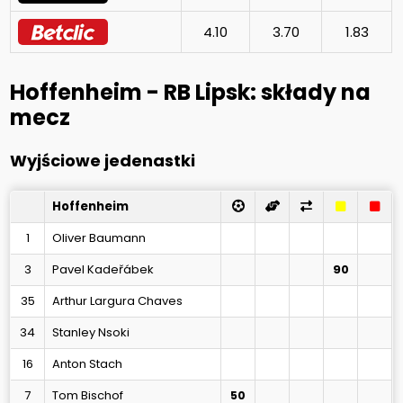
4.10
3.70
1.83
Hoffenheim - RB Lipsk: składy na
mecz
Wyjściowe jedenastki
Hoffenheim
1
Oliver Baumann
3
Pavel Kadeřábek
90
35
Arthur Largura Chaves
34
Stanley Nsoki
16
Anton Stach
7
Tom Bischof
50