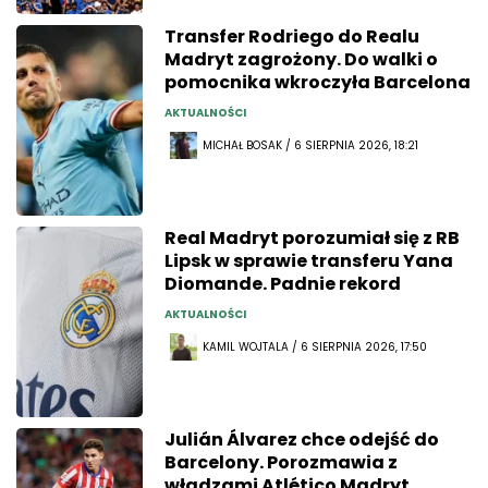
Transfer Rodriego do Realu
Madryt zagrożony. Do walki o
pomocnika wkroczyła Barcelona
AKTUALNOŚCI
MICHAŁ BOSAK / 6 SIERPNIA 2026, 18:21
Real Madryt porozumiał się z RB
Lipsk w sprawie transferu Yana
Diomande. Padnie rekord
AKTUALNOŚCI
KAMIL WOJTALA / 6 SIERPNIA 2026, 17:50
Julián Álvarez chce odejść do
Barcelony. Porozmawia z
władzami Atlético Madryt