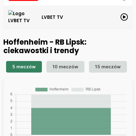
LVBET TV
Hoffenheim - RB Lipsk:
ciekawostki i trendy
5 meczów
10 meczów
15 meczów