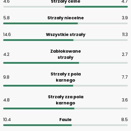
4.6
Strzały celne
4.7
5.8
Strzały niecelne
3.9
14.6
Wszystkie strzały
11.3
Zablokowane
4.2
2.7
strzały
Strzały z pola
9.8
7.7
karnego
Strzały zza pola
4.8
3.6
karnego
10.4
Faule
8.5