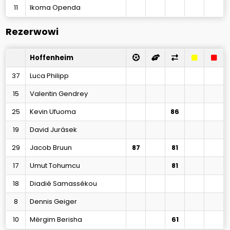
11
Ikoma Openda
Rezerwowi
Hoffenheim
37
Luca Philipp
15
Valentin Gendrey
25
Kevin Ufuoma
86
19
David Jurásek
29
Jacob Bruun
87
81
17
Umut Tohumcu
81
18
Diadié Samassékou
8
Dennis Geiger
10
Mërgim Berisha
61