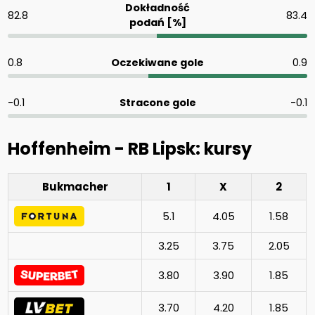
Dokładność
82.8
83.4
podań [%]
0.8
Oczekiwane gole
0.9
-0.1
Stracone gole
-0.1
Hoffenheim - RB Lipsk: kursy
Bukmacher
1
X
2
5.1
4.05
1.58
3.25
3.75
2.05
3.80
3.90
1.85
3.70
4.20
1.85