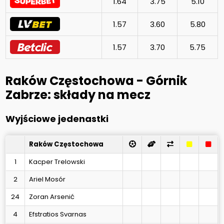
1.64
3.75
5.10
1.57
3.60
5.80
1.57
3.70
5.75
Raków Częstochowa - Górnik
Zabrze: składy na mecz
Wyjściowe jedenastki
Raków Częstochowa
1
Kacper Trelowski
2
Ariel Mosór
24
Zoran Arsenić
4
Efstratios Svarnas