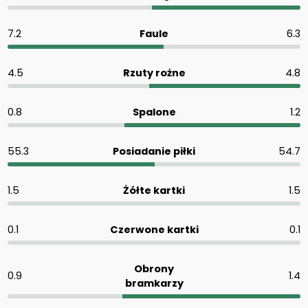
7.2
Faule
6.3
4.5
Rzuty rożne
4.8
0.8
Spalone
1.2
55.3
Posiadanie piłki
54.7
1.5
Żółte kartki
1.5
0.1
Czerwone kartki
0.1
Obrony
0.9
1.4
bramkarzy