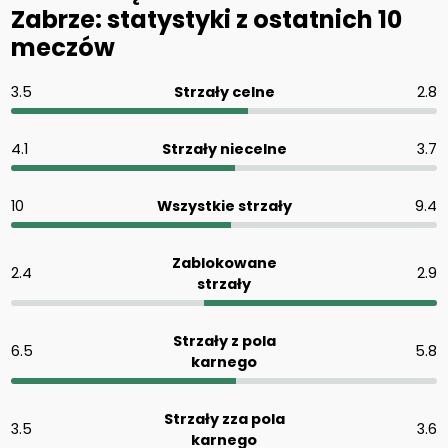
Zabrze: statystyki z ostatnich 10
meczów
3.5
Strzały celne
2.8
4.1
Strzały niecelne
3.7
10
Wszystkie strzały
9.4
Zablokowane
2.4
2.9
strzały
Strzały z pola
6.5
5.8
karnego
Strzały zza pola
3.5
3.6
karnego