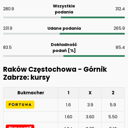
Wszystkie
280.9
312.4
podania
231.9
Udane podania
265.9
Dokładność
83.5
85.4
podań [%]
Raków Częstochowa - Górnik
Zabrze: kursy
Bukmacher
1
X
2
1.6
3.9
5.9
1.60
3.60
5.50