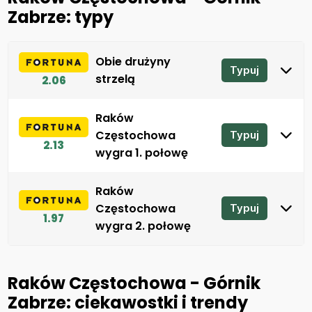
Zabrze: typy
Obie drużyny
Typuj
strzelą
2.06
Raków
Częstochowa
Typuj
2.13
wygra 1. połowę
Raków
Częstochowa
Typuj
1.97
wygra 2. połowę
Raków Częstochowa - Górnik
Zabrze: ciekawostki i trendy