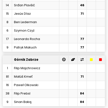
14
Srđan Plavšić
46
15
Jesús Díaz
71
8
Ben Lederman
6
Szymon Czyż
17
Leonardo Rocha
77
9
Patryk Makuch
77
Górnik Zabrze
1
Filip Majchrowicz
81
Matúš Kmeť
71
16
Paweł Olkowski
38
Filip Prebsl
84
9
Sinan Bakış
84