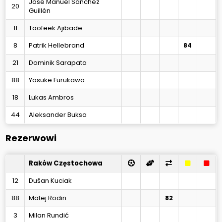
José Manuel Sánchez
20
Guillén
11
Taofeek Ajibade
8
Patrik Hellebrand
84
21
Dominik Sarapata
88
Yosuke Furukawa
18
Lukas Ambros
44
Aleksander Buksa
Rezerwowi
Raków Częstochowa
12
Dušan Kuciak
88
Matej Rodin
82
3
Milan Rundić