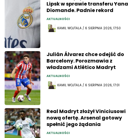
Lipsk w sprawie transferu Yana
Diomande. Padnie rekord
AKTUALNOŚCI
KAMIL WOJTALA / 6 SIERPNIA 2026, 17:50
Julián Álvarez chce odejść do
Barcelony. Porozmawia z
władzami Atlético Madryt
AKTUALNOŚCI
KAMIL WOJTALA / 6 SIERPNIA 2026, 17:01
Real Madryt złożył Viniciusowi
nową ofertę. Arsenal gotowy
spełnić jego żądania
AKTUALNOŚCI