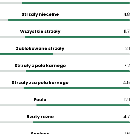
Strzały niecelne
4.8
Wszystkie strzały
11.7
Zablokowane strzały
2.1
Strzały z pola karnego
7.2
Strzały zza pola karnego
4.5
Faule
12.1
Rzuty rożne
4.7
Spalone
1.6