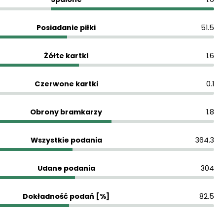
Posiadanie piłki
51.5
Żółte kartki
1.6
Czerwone kartki
0.1
Obrony bramkarzy
1.8
Wszystkie podania
364.3
Udane podania
304
Dokładność podań [%]
82.5