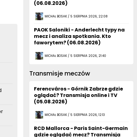
(06.08.2026)
MICHAŁ BOSAK / 5 SIERPNIA 2026, 22:08
PAOK Saloniki - Anderlecht typy na
mecz i analiza spotkania. Kto
faworytem? (06.08.2026)
MICHAŁ BOSAK / 5 SIERPNIA 2026, 21:40
Transmisje meczów
Ferencváros - Górnik Zabrze gdzie
d
oglądać? Transmisja online i TV
(05.08.2026)
er
MICHAŁ BOSAK / 5 SIERPNIA 2026, 12:13
RCD Mallorca - Paris Saint-Germain
gdzie oglądać mecz? Transmisja