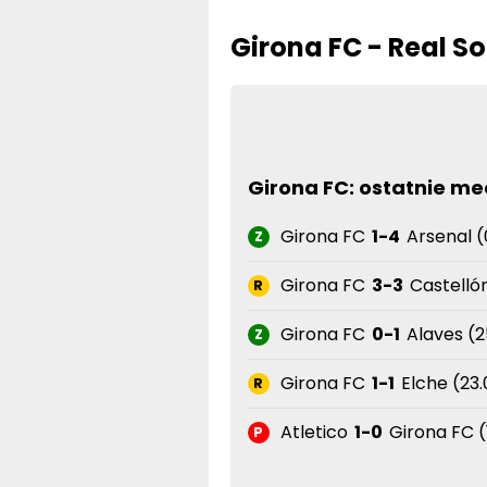
Girona FC - Real S
Girona FC: ostatnie me
Girona FC
1-4
Arsenal (
Z
Girona FC
3-3
Castellón
R
Girona FC
0-1
Alaves (2
Z
Girona FC
1-1
Elche (23.
R
Atletico
1-0
Girona FC (
P