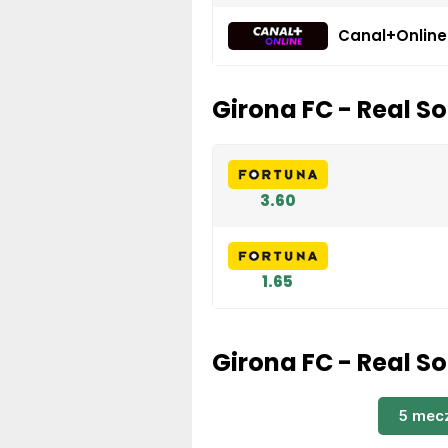
Canal+Online
Girona FC - Real S
3.60
1.65
Girona FC - Real So
5 mec