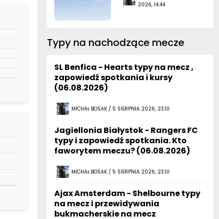
2026, 14:44
Typy na nachodzące mecze
SL Benfica - Hearts typy na mecz ,
zapowiedź spotkania i kursy
(06.08.2026)
MICHAŁ BOSAK / 5 SIERPNIA 2026, 23:10
Jagiellonia Białystok - Rangers FC
typy i zapowiedź spotkania. Kto
faworytem meczu? (06.08.2026)
MICHAŁ BOSAK / 5 SIERPNIA 2026, 23:10
Ajax Amsterdam - Shelbourne typy
na mecz i przewidywania
bukmacherskie na mecz