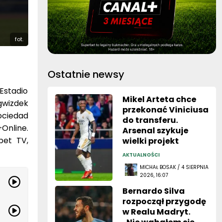
fot.
Ostatnie newsy
 Estadio
Mikel Arteta chce
gwizdek
przekonać Viniciusa
ociedad
do transferu.
Online.
Arsenal szykuje
bet TV,
wielki projekt
AKTUALNOŚCI
MICHAŁ BOSAK / 4 SIERPNIA
2026, 16:07
Bernardo Silva
rozpoczął przygodę
w Realu Madryt.