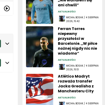
„Nie wahałem się
ani chwili”
AKTUALNOŚCI
MICHAŁ BOSAK / 4 SIERPNIA
2026, 15:42
Ferran Torres
niepewny
przyszłości w
Barcelonie. „W piłce
nożnej nigdy nic nie
wiadomo”
AKTUALNOŚCI
MICHAŁ BOSAK / 4 SIERPNIA
2026, 15:13
Atlético Madryt
rozważa transfer
Jacka Grealisha z
Manchesteru City
AKTUALNOŚCI
MICHAŁ BOSAK / 4 SIERPNIA