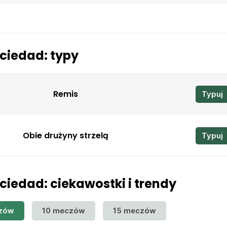
ociedad: typy
Remis
Typuj
Obie drużyny strzelą
Typuj
ciedad: ciekawostki i trendy
zów
10 meczów
15 meczów