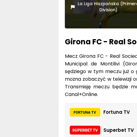
La Liga Hiszpańska (Prime
Division)
Girona FC - Real S
Mecz Girona FC - Real Socieda
Municipal de Montilivi (Gir
sędziego w tym meczu już o g
można zobaczyć w telewizji or
Transmisję meczu będzie mo
Canal+Online.
Fortuna TV
Superbet TV