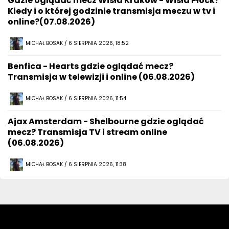
Gdzie oglądać mecz Wisła Kraków - Wisła Płock?
Kiedy i o której godzinie transmisja meczu w tv i
online?(07.08.2026)
MICHAŁ BOSAK / 6 SIERPNIA 2026, 18:52
Benfica - Hearts gdzie oglądać mecz?
Transmisja w telewizji i online (06.08.2026)
MICHAŁ BOSAK / 6 SIERPNIA 2026, 11:54
Ajax Amsterdam - Shelbourne gdzie oglądać
mecz? Transmisja TV i stream online
(06.08.2026)
MICHAŁ BOSAK / 6 SIERPNIA 2026, 11:38