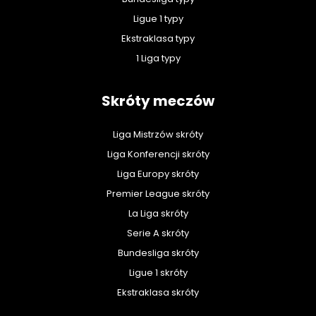
Ligue 1 typy
Ekstraklasa typy
1 Liga typy
Skróty meczów
Liga Mistrzów skróty
Liga Konferencji skróty
Liga Europy skróty
Premier League skróty
La Liga skróty
Serie A skróty
Bundesliga skróty
Ligue 1 skróty
Ekstraklasa skróty