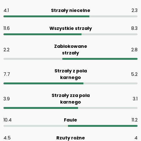
4.1
Strzały niecelne
2.3
11.6
Wszystkie strzały
8.3
Zablokowane
2.2
2.8
strzały
Strzały z pola
7.7
5.2
karnego
Strzały zza pola
3.9
3.1
karnego
10.4
Faule
11.2
4.5
Rzuty rożne
4