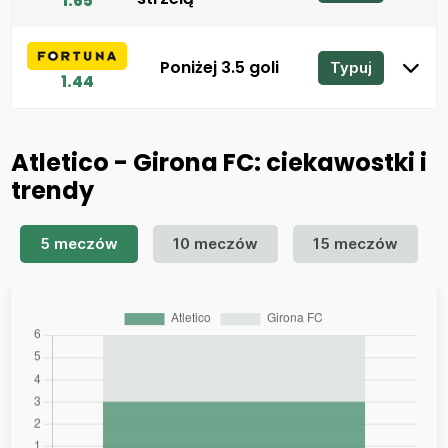
1.65
Poniżej 3.5 goli
Typuj
1.44
Atletico - Girona FC: ciekawostki i
trendy
5 meczów
10 meczów
15 meczów