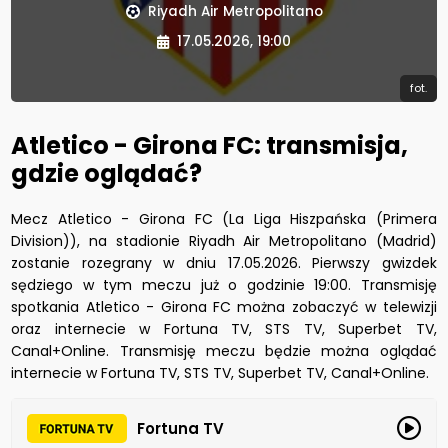
Riyadh Air Metropolitano
17.05.2026, 19:00
fot.
Atletico - Girona FC: transmisja,
gdzie oglądać?
Mecz Atletico - Girona FC (La Liga Hiszpańska (Primera
Division)), na stadionie Riyadh Air Metropolitano (Madrid)
zostanie rozegrany w dniu 17.05.2026. Pierwszy gwizdek
sędziego w tym meczu już o godzinie 19:00. Transmisję
spotkania Atletico - Girona FC można zobaczyć w telewizji
oraz internecie w Fortuna TV, STS TV, Superbet TV,
Canal+Online. Transmisję meczu będzie można oglądać
internecie w Fortuna TV, STS TV, Superbet TV, Canal+Online.
Fortuna TV