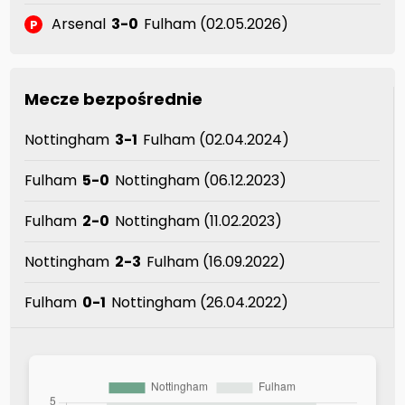
Arsenal
3-0
Fulham (02.05.2026)
P
Mecze bezpośrednie
Nottingham
3-1
Fulham (02.04.2024)
Fulham
5-0
Nottingham (06.12.2023)
Fulham
2-0
Nottingham (11.02.2023)
Nottingham
2-3
Fulham (16.09.2022)
Fulham
0-1
Nottingham (26.04.2022)