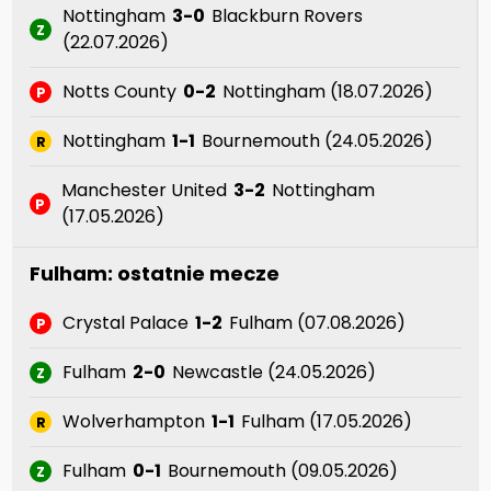
Nottingham
3-0
Blackburn Rovers
Z
(22.07.2026)
Notts County
0-2
Nottingham (18.07.2026)
P
Nottingham
1-1
Bournemouth (24.05.2026)
R
Manchester United
3-2
Nottingham
P
(17.05.2026)
Fulham: ostatnie mecze
Crystal Palace
1-2
Fulham (07.08.2026)
P
Fulham
2-0
Newcastle (24.05.2026)
Z
Wolverhampton
1-1
Fulham (17.05.2026)
R
Fulham
0-1
Bournemouth (09.05.2026)
Z