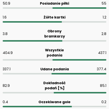
50.9
Posiadanie piłki
55
1.6
Żółte kartki
1.2
Obrony
3.8
2.8
bramkarzy
Wszystkie
404.9
437.1
podania
337.1
Udane podania
377.4
Dokładność
82.9
85.1
podań [%]
0.4
Oczekiwane gole
0.2