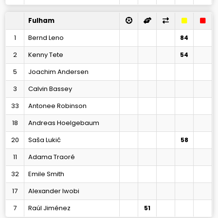
Fulham
1
Bernd Leno
84
2
Kenny Tete
54
5
Joachim Andersen
3
Calvin Bassey
33
Antonee Robinson
18
Andreas Hoelgebaum
20
Saša Lukić
58
11
Adama Traoré
32
Emile Smith
17
Alexander Iwobi
7
Raúl Jiménez
51