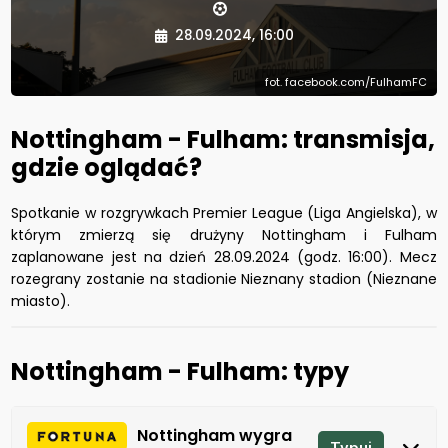
28.09.2024, 16:00
fot. facebook.com/FulhamFC
Nottingham - Fulham: transmisja,
gdzie oglądać?
Spotkanie w rozgrywkach Premier League (Liga Angielska), w
którym zmierzą się drużyny Nottingham i Fulham
zaplanowane jest na dzień 28.09.2024 (godz. 16:00). Mecz
rozegrany zostanie na stadionie Nieznany stadion (Nieznane
miasto).
Nottingham - Fulham: typy
Nottingham wygra
Typuj