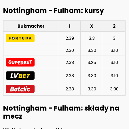
Nottingham - Fulham: kursy
Bukmacher
1
X
2
2.39
3.3
3
2.30
3.30
3.10
2.38
3.25
3.10
2.38
3.30
3.10
2.38
3.30
3.00
Nottingham - Fulham: składy na
mecz