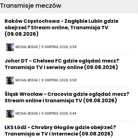
Transmisje meczów
Raków Częstochowa - Zagłębie Lubin gdzie
obejrzeć? Stream online, Transmisja TV
(09.08.2026)
MICHAŁ BOSAK / 9 SIERPNIA 2026, 6:58
Johor DT - Chelsea FC gdzie oglądać mecz?
Transmisja TV i serwisy online (09.08.2026)
MICHAŁ BOSAK / 9 SIERPNIA 2026, 6:58
Śląsk Wrocław - Cracovia gdzie oglądać mecz?
Stream online i transmisja TV (09.08.2026)
MICHAŁ BOSAK / 9 SIERPNIA 2026, 6:44
ŁKS Łódź - Chrobry Głogów gdzie obejrzeć?
Transmisja w TV i internecie (09.08.2026)