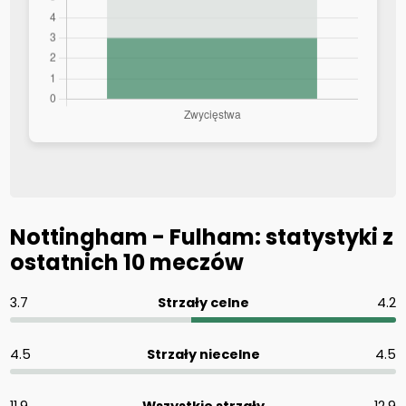
Nottingham - Fulham: statystyki z
ostatnich 10 meczów
3.7
Strzały celne
4.2
4.5
Strzały niecelne
4.5