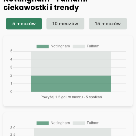
ciekawostki i trendy
5 meczów
10 meczów
15 meczów