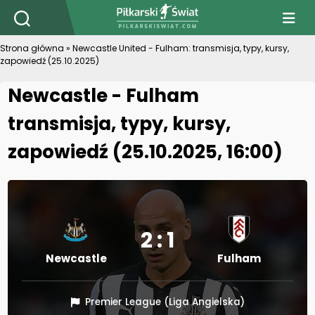
PiłkarskiSwiat.com
Strona główna
»
Newcastle United - Fulham: transmisja, typy, kursy,
zapowiedź (25.10.2025)
Newcastle - Fulham
transmisja, typy, kursy,
zapowiedź (25.10.2025, 16:00)
2 : 1
Newcastle
Fulham
Premier League (Liga Angielska)