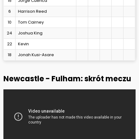
15
Jorge Cuenca
6
Harrison Reed
10
Tom Cairney
24
Joshua King
22
Kevin
18
Jonah Kusi-Asare
Newcastle - Fulham: skrót meczu