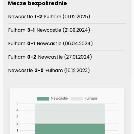
Mecze bezpośrednie
Newcastle
1-2
Fulham (01.02.2025)
Fulham
3-1
Newcastle (21.09.2024)
Fulham
0-1
Newcastle (06.04.2024)
Fulham
0-2
Newcastle (27.01.2024)
Newcastle
3-0
Fulham (16.12.2023)