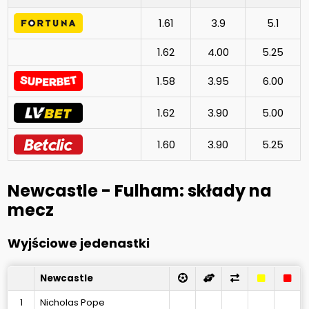
1.61
3.9
5.1
1.62
4.00
5.25
1.58
3.95
6.00
1.62
3.90
5.00
1.60
3.90
5.25
Newcastle - Fulham: składy na
mecz
Wyjściowe jedenastki
Newcastle
1
Nicholas Pope