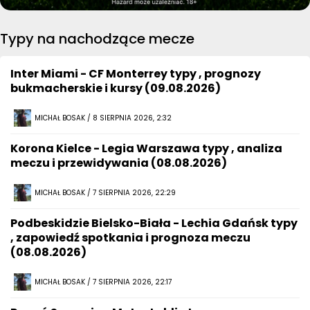
Typy na nachodzące mecze
Inter Miami - CF Monterrey typy , prognozy
bukmacherskie i kursy (09.08.2026)
MICHAŁ BOSAK / 8 SIERPNIA 2026, 2:32
Korona Kielce - Legia Warszawa typy , analiza
meczu i przewidywania (08.08.2026)
MICHAŁ BOSAK / 7 SIERPNIA 2026, 22:29
Podbeskidzie Bielsko-Biała - Lechia Gdańsk typy
, zapowiedź spotkania i prognoza meczu
(08.08.2026)
MICHAŁ BOSAK / 7 SIERPNIA 2026, 22:17