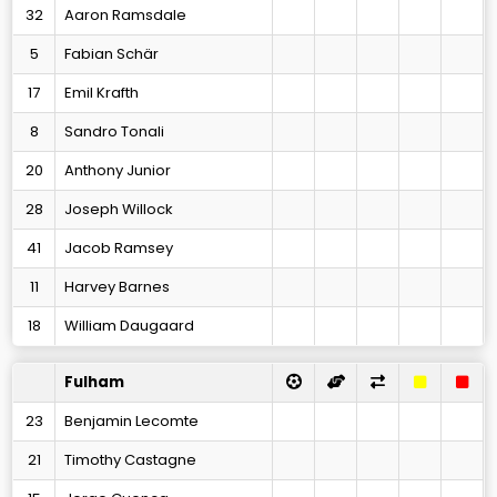
32
Aaron Ramsdale
5
Fabian Schär
17
Emil Krafth
8
Sandro Tonali
20
Anthony Junior
28
Joseph Willock
41
Jacob Ramsey
11
Harvey Barnes
18
William Daugaard
Fulham
23
Benjamin Lecomte
21
Timothy Castagne