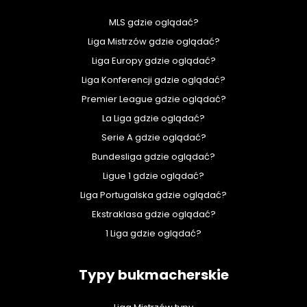
MLS gdzie oglądać?
Liga Mistrzów gdzie oglądać?
Liga Europy gdzie oglądać?
Liga Konferencji gdzie oglądać?
Premier League gdzie oglądać?
La Liga gdzie oglądać?
Serie A gdzie oglądać?
Bundesliga gdzie oglądać?
Ligue 1 gdzie oglądać?
Liga Portugalska gdzie oglądać?
Ekstraklasa gdzie oglądać?
1 Liga gdzie oglądać?
Typy bukmacherskie