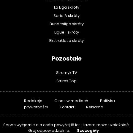
La Liga skróty
Serie A skróty
Bundesliga skróty
Ligue 1 skróty
Ekstraklasa skróty
Pozostałe
Strumyk TV
Strims Top
Redakcja
O nas w mediach
Polityka
prywatności
Kontakt
Reklama
Serwis wyłącznie dla osób powyżej 18 lat. Hazard może uzależniać.
Szczegóły
Graj odpowiedzialnie.