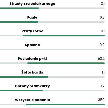
Strzały zza pola karnego
3.1
Faule
6.3
Rzuty rożne
4.1
Spalone
0.9
Posiadanie piłki
53.2
Żółte kartki
1.1
Obrony bramkarzy
1.7
Wszystkie podania
350