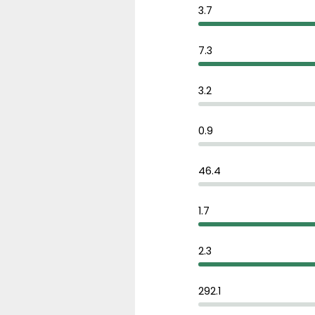
3.7
7.3
3.2
0.9
46.4
1.7
2.3
292.1