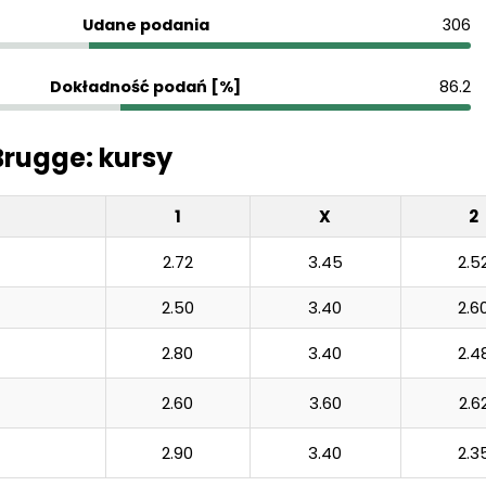
Udane podania
306
Dokładność podań [%]
86.2
Brugge: kursy
1
X
2
2.72
3.45
2.5
2.50
3.40
2.6
2.80
3.40
2.4
2.60
3.60
2.6
2.90
3.40
2.3