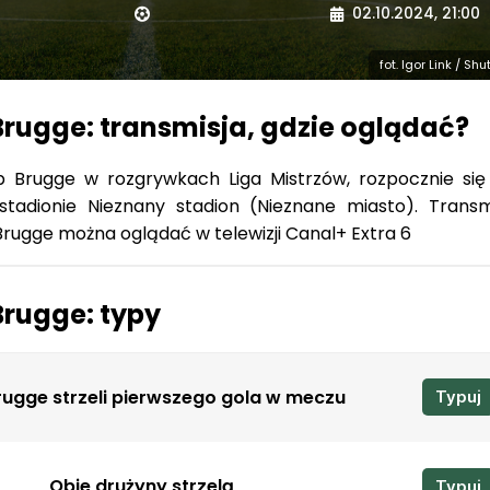
02.10.2024, 21:00
fot. Igor Link / Sh
Brugge: transmisja, gdzie oglądać?
 Brugge w rozgrywkach Liga Mistrzów, rozpocznie się
 stadionie Nieznany stadion (Nieznane miasto). Transm
Brugge można oglądać w telewizji Canal+ Extra 6
Brugge: typy
rugge strzeli pierwszego gola w meczu
Typuj
Obie drużyny strzelą
Typuj