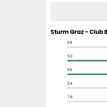
Sturm Graz - Club 
3.9
5.3
11.6
2.4
7.9