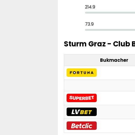
214.9
73.9
Sturm Graz - Club 
Bukmacher