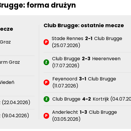
Brugge: forma drużyn
Club Brugge: ostatnie mecze
mecze
Stade Rennes
2-1
Club Brugge
Graz
P
(25.07.2026)
Club Brugge
2-3
Heerenveen
urm Graz
Z
(17.07.2026)
Feyenoord
3-1
Club Brugge
Wiedeń
P
(11.07.2026)
Club Brugge
4-2
Kortrijk (04.07.2
Z
z (22.04.2026)
Anderlecht
1-3
Club Brugge
(19.04.2026)
P
(03.05.2026)