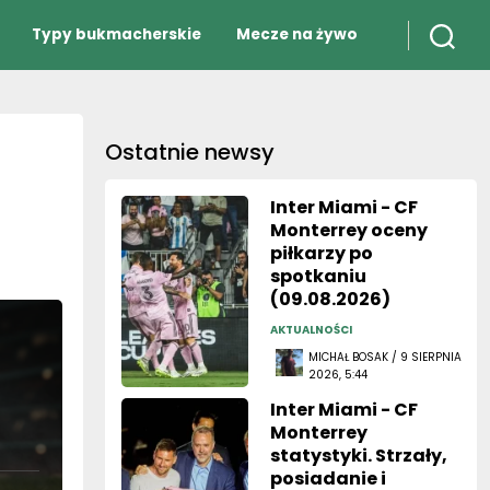
Typy bukmacherskie
Mecze na żywo
Ostatnie newsy
Inter Miami - CF
Monterrey oceny
piłkarzy po
spotkaniu
(09.08.2026)
AKTUALNOŚCI
MICHAŁ BOSAK / 9 SIERPNIA
2026, 5:44
Inter Miami - CF
Monterrey
statystyki. Strzały,
posiadanie i