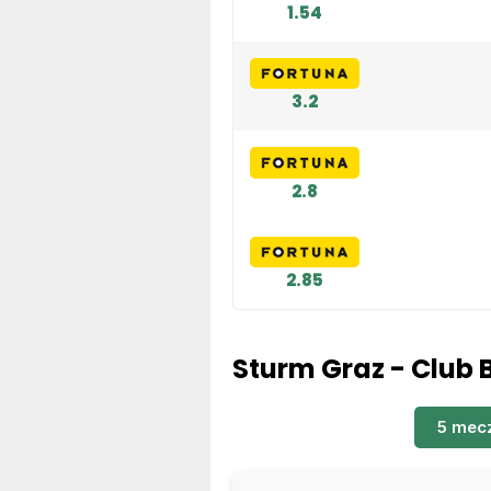
1.54
3.2
2.8
2.85
Sturm Graz - Club 
5 mec