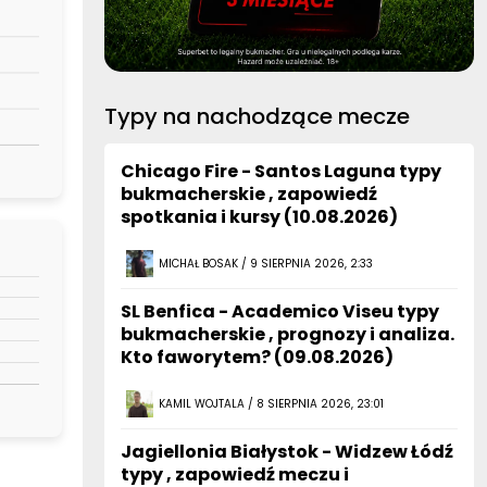
Typy na nachodzące mecze
Chicago Fire - Santos Laguna typy
bukmacherskie , zapowiedź
spotkania i kursy (10.08.2026)
MICHAŁ BOSAK / 9 SIERPNIA 2026, 2:33
SL Benfica - Academico Viseu typy
bukmacherskie , prognozy i analiza.
Kto faworytem? (09.08.2026)
KAMIL WOJTALA / 8 SIERPNIA 2026, 23:01
Jagiellonia Białystok - Widzew Łódź
typy , zapowiedź meczu i