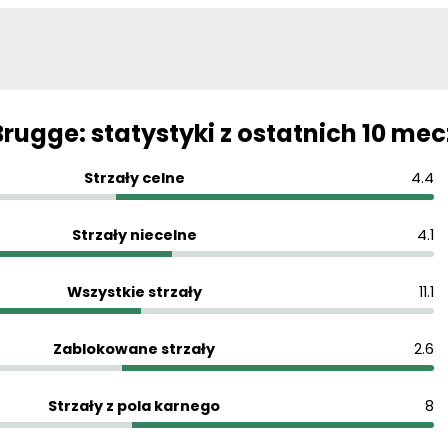
Brugge: statystyki z ostatnich 10 me
Strzały celne
4.4
Strzały niecelne
4.1
Wszystkie strzały
11.1
Zablokowane strzały
2.6
Strzały z pola karnego
8