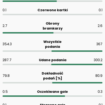
0.1
Czerwone kartki
0.1
Obrony
2.7
2.6
bramkarzy
Wszystkie
354.3
367
podania
287.7
Udane podania
300.2
Dokładność
79.8
80.9
podań [%]
0.5
Oczekiwane gole
0.3
0.1
Stracone gole
0.1