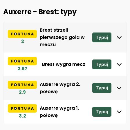
Auxerre - Brest: typy
Brest strzeli
pierwszego gola w
Typuj
2
meczu
Brest wygra mecz
Typuj
2.57
Auxerre wygra 2.
Typuj
połowę
2.9
Auxerre wygra 1.
Typuj
połowę
3.2