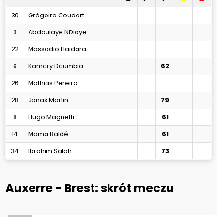
30
Grégoire Coudert
3
Abdoulaye NDiaye
22
Massadio Haïdara
9
Kamory Doumbia
62
26
Mathias Pereira
28
Jonas Martin
79
8
Hugo Magnetti
61
14
Mama Baldé
61
34
Ibrahim Salah
73
Auxerre - Brest: skrót meczu