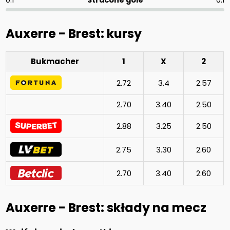
Auxerre - Brest: kursy
Bukmacher
1
X
2
2.72
3.4
2.57
2.70
3.40
2.50
2.88
3.25
2.50
2.75
3.30
2.60
2.70
3.40
2.60
Auxerre - Brest: składy na mecz