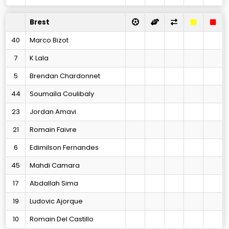
Brest
40
Marco Bizot
7
K Lala
5
Brendan Chardonnet
44
Soumaïla Coulibaly
23
Jordan Amavi
21
Romain Faivre
6
Edimilson Fernandes
45
Mahdi Camara
17
Abdallah Sima
19
Ludovic Ajorque
10
Romain Del Castillo