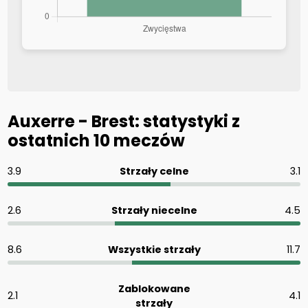
Auxerre - Brest: statystyki z
ostatnich 10 meczów
3.9
Strzały celne
3.1
2.6
Strzały niecelne
4.5
8.6
Wszystkie strzały
11.7
Zablokowane
2.1
4.1
strzały