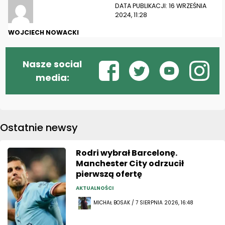
DATA PUBLIKACJI: 16 WRZEŚNIA
2024, 11:28
WOJCIECH NOWACKI
Nasze social
media:
Ostatnie newsy
Rodri wybrał Barcelonę.
Manchester City odrzucił
pierwszą ofertę
AKTUALNOŚCI
MICHAŁ BOSAK / 7 SIERPNIA 2026, 16:48