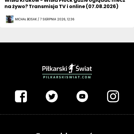
Wisła Kraków - Wisła Płock gdzie oglądać mecz
na żywo? Transmisja TV i online (07.08.2026)
MICHAŁ BOSAK / 7 SIERPNIA 2026, 12:36
PIŁKARSKISWIAT.COM