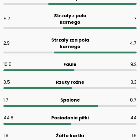
Strzały z pola
5.7
7
karnego
Strzały zza pola
2.9
4.7
karnego
10.5
Faule
9.2
3.5
Rzuty rożne
3.3
1.7
Spalone
0.7
44.8
Posiadanie piłki
44
1.9
Żółte kartki
1.6