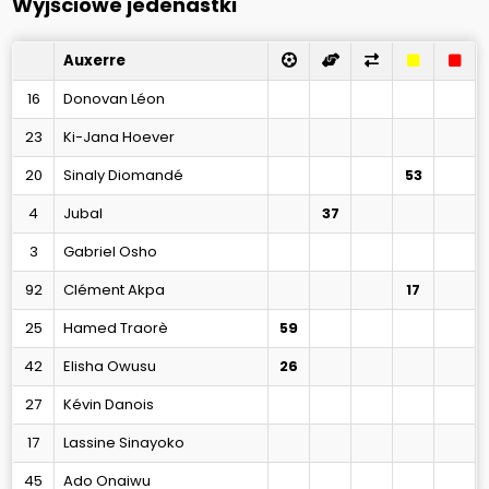
Wyjściowe jedenastki
Auxerre
16
Donovan Léon
23
Ki-Jana Hoever
20
Sinaly Diomandé
53
4
Jubal
37
3
Gabriel Osho
92
Clément Akpa
17
25
Hamed Traorè
59
42
Elisha Owusu
26
27
Kévin Danois
17
Lassine Sinayoko
45
Ado Onaiwu