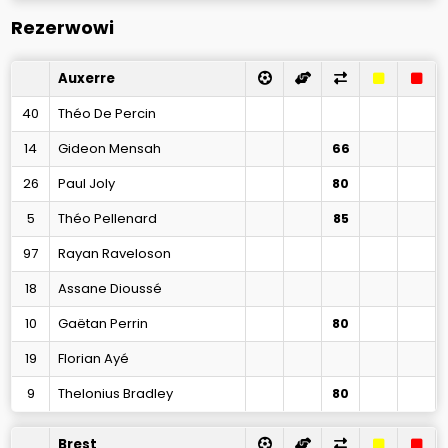
Rezerwowi
Auxerre
40
Théo De Percin
14
Gideon Mensah
66
26
Paul Joly
80
5
Théo Pellenard
85
97
Rayan Raveloson
18
Assane Dioussé
10
Gaëtan Perrin
80
19
Florian Ayé
9
Thelonius Bradley
80
Brest