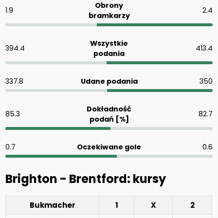
Obrony
1.9
2.4
bramkarzy
Wszystkie
394.4
413.4
podania
337.8
Udane podania
350
Dokładność
85.3
82.7
podań [%]
0.7
Oczekiwane gole
0.6
Brighton - Brentford: kursy
Bukmacher
1
X
2