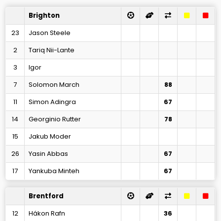
Brighton
23
Jason Steele
2
Tariq Nii-Lante
3
Igor
7
Solomon March
88
11
Simon Adingra
67
14
Georginio Rutter
78
15
Jakub Moder
26
Yasin Abbas
67
17
Yankuba Minteh
67
Brentford
12
Hákon Rafn
36