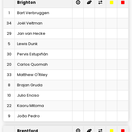
Brighton
1
Bart Verbruggen
34
Joël Veltman
29
Jan van Hecke
5
Lewis Dunk
30
Pervis Estupiñán
20
Carlos Quomah
33
Matthew O'Riley
8
Brajan Gruda
10
Julio Enciso
22
Kaoru Mitoma
9
João Pedro
Brentford