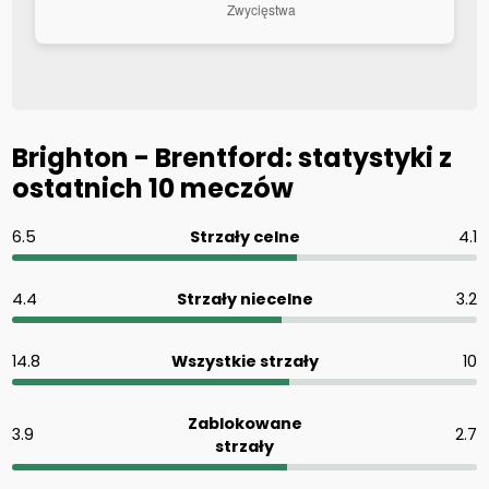
Brighton - Brentford: statystyki z
ostatnich 10 meczów
6.5
Strzały celne
4.1
4.4
Strzały niecelne
3.2
14.8
Wszystkie strzały
10
Zablokowane
3.9
2.7
strzały