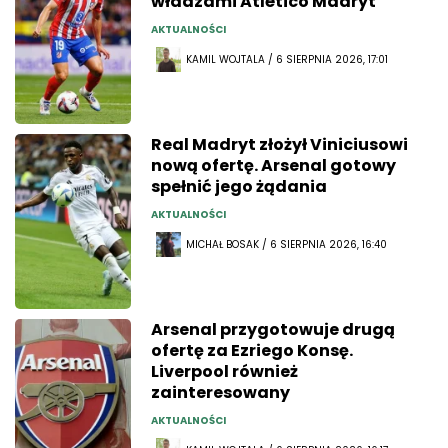
władzami Atlético Madryt
AKTUALNOŚCI
KAMIL WOJTALA / 6 SIERPNIA 2026, 17:01
Real Madryt złożył Viniciusowi
nową ofertę. Arsenal gotowy
spełnić jego żądania
AKTUALNOŚCI
MICHAŁ BOSAK / 6 SIERPNIA 2026, 16:40
Arsenal przygotowuje drugą
ofertę za Ezriego Konsę.
Liverpool również
zainteresowany
AKTUALNOŚCI