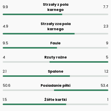
Strzały z pola
9.9
7.7
karnego
Strzały zza pola
4.9
2.3
karnego
9.5
Faule
9
4
Rzuty rożne
5
2.1
Spalone
1.2
50.6
Posiadanie piłki
53.4
1.5
Żółte kartki
1