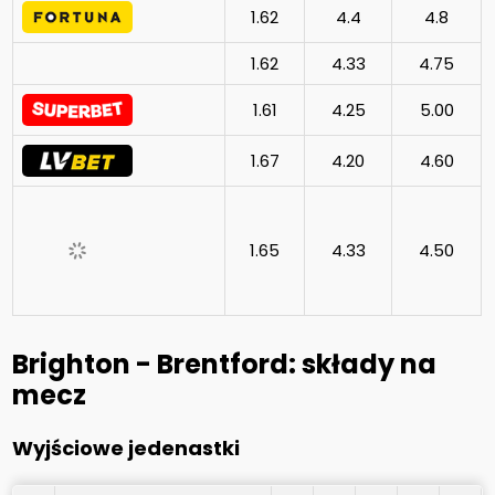
1.62
4.4
4.8
1.62
4.33
4.75
1.61
4.25
5.00
1.67
4.20
4.60
1.65
4.33
4.50
Brighton - Brentford: składy na
mecz
Wyjściowe jedenastki