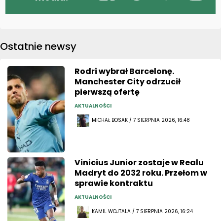
Ostatnie newsy
Rodri wybrał Barcelonę.
Manchester City odrzucił
pierwszą ofertę
AKTUALNOŚCI
MICHAŁ BOSAK / 7 SIERPNIA 2026, 16:48
Vinicius Junior zostaje w Realu
Madryt do 2032 roku. Przełom w
sprawie kontraktu
AKTUALNOŚCI
KAMIL WOJTALA / 7 SIERPNIA 2026, 16:24