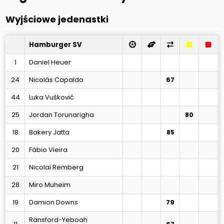
Wyjściowe jedenastki
Hamburger SV
1
Daniel Heuer
24
Nicolás Capaldo
67
44
Luka Vušković
25
Jordan Torunarigha
80
18
Bakery Jatta
85
20
Fábio Vieira
21
Nicolai Remberg
28
Miro Muheim
19
Damion Downs
79
Ransford-Yeboah