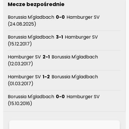
Mecze bezpośrednie
Borussia M'gladbach
0-0
Hamburger SV
(24.08.2025)
Borussia M'gladbach
3-1
Hamburger SV
(15.12.2017)
Hamburger SV
2-1
Borussia M'gladbach
(12.03.2017)
Hamburger SV
1-2
Borussia M'gladbach
(01.03.2017)
Borussia M'gladbach
0-0
Hamburger SV
(15.10.2016)