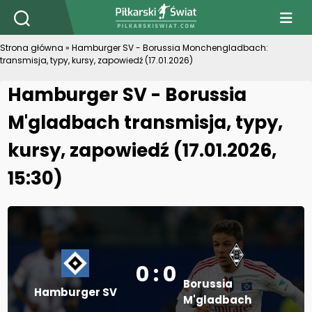
PiłkarskiSwiat.com
Strona główna
»
Hamburger SV - Borussia Monchengladbach:
transmisja, typy, kursy, zapowiedź (17.01.2026)
Hamburger SV - Borussia
M'gladbach transmisja, typy,
kursy, zapowiedź (17.01.2026,
15:30)
0 : 0
Borussia
Hamburger SV
M'gladbach