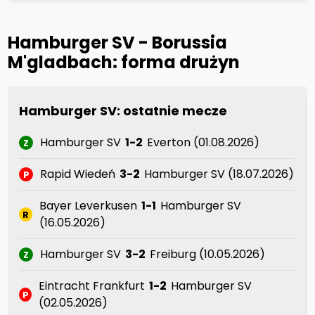
Hamburger SV - Borussia
M'gladbach: forma drużyn
Hamburger SV: ostatnie mecze
Hamburger SV
1-2
Everton (01.08.2026)
Z
Rapid Wiedeń
3-2
Hamburger SV (18.07.2026)
P
Bayer Leverkusen
1-1
Hamburger SV
R
(16.05.2026)
Hamburger SV
3-2
Freiburg (10.05.2026)
Z
Eintracht Frankfurt
1-2
Hamburger SV
P
(02.05.2026)