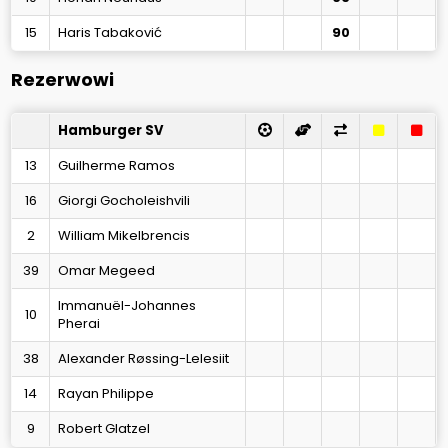
15
Haris Tabaković
90
Rezerwowi
Hamburger SV
13
Guilherme Ramos
16
Giorgi Gocholeishvili
2
William Mikelbrencis
39
Omar Megeed
Immanuël-Johannes
10
Pherai
38
Alexander Røssing-Lelesiit
14
Rayan Philippe
9
Robert Glatzel