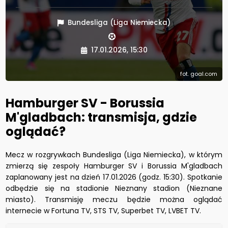
Bundesliga (Liga Niemiecka)
17.01.2026, 15:30
fot. goal.com
Hamburger SV - Borussia
M'gladbach: transmisja, gdzie
oglądać?
Mecz w rozgrywkach Bundesliga (Liga Niemiecka), w którym
zmierzą się zespoły Hamburger SV i Borussia M'gladbach
zaplanowany jest na dzień 17.01.2026 (godz. 15:30). Spotkanie
odbędzie się na stadionie Nieznany stadion (Nieznane
miasto). Transmisję meczu będzie można oglądać
internecie w Fortuna TV, STS TV, Superbet TV, LVBET TV.