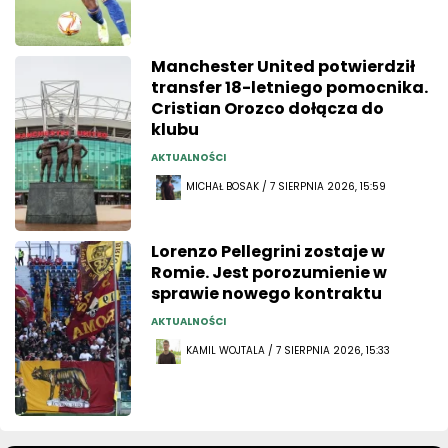
Manchester United potwierdził
transfer 18-letniego pomocnika.
Cristian Orozco dołącza do
klubu
AKTUALNOŚCI
MICHAŁ BOSAK / 7 SIERPNIA 2026, 15:59
Lorenzo Pellegrini zostaje w
Romie. Jest porozumienie w
sprawie nowego kontraktu
AKTUALNOŚCI
KAMIL WOJTALA / 7 SIERPNIA 2026, 15:33