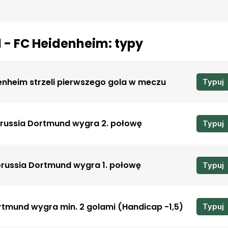
 - FC Heidenheim: typy
enheim strzeli pierwszego gola w meczu
Typuj
russia Dortmund wygra 2. połowę
Typuj
russia Dortmund wygra 1. połowę
Typuj
rtmund wygra min. 2 golami (Handicap -1,5)
Typuj