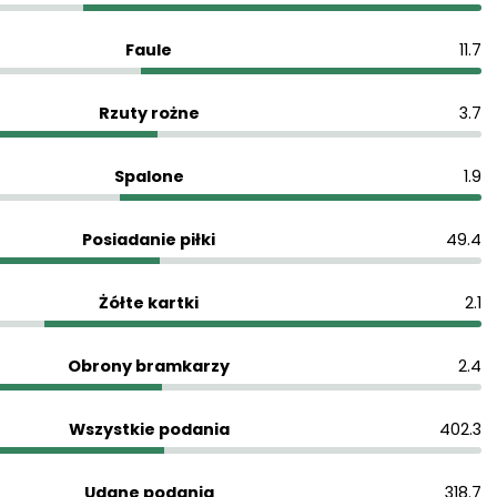
Faule
11.7
Rzuty rożne
3.7
Spalone
1.9
Posiadanie piłki
49.4
Żółte kartki
2.1
Obrony bramkarzy
2.4
Wszystkie podania
402.3
Udane podania
318.7