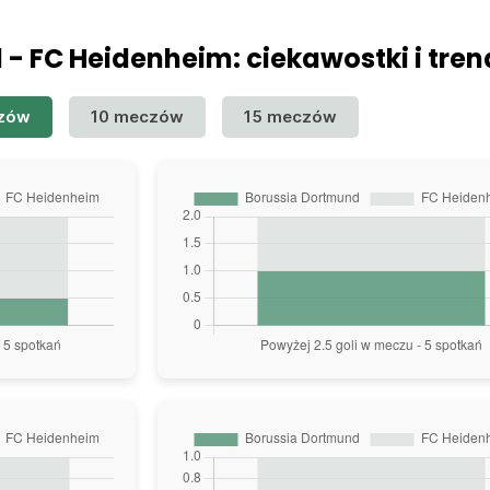
- FC Heidenheim: ciekawostki i tren
zów
10 meczów
15 meczów