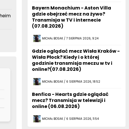
Bayern Monachium - Aston Villa
gdzie obejrzeć mecz na żywo?
heim
Transmisja w TV i internecie
(07.08.2026)
MICHAŁ BOSAK / 7 SIERPNIA 2026, 9:24
Gdzie oglądać mecz Wisła Kraków -
Wisła Płock? Kiedy i o której
godzinie transmisja meczu w tv i
online?(07.08.2026)
MICHAŁ BOSAK / 6 SIERPNIA 2026, 18:52
Benfica - Hearts gdzie oglądać
mecz? Transmisja w telewizji i
online (06.08.2026)
MICHAŁ BOSAK / 6 SIERPNIA 2026, 11:54