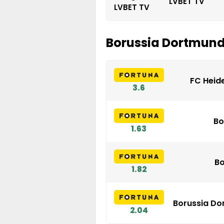
LVBET TV
Borussia Dortmund
FC Heid
3.6
Bo
1.63
Bo
1.82
Borussia Do
2.04