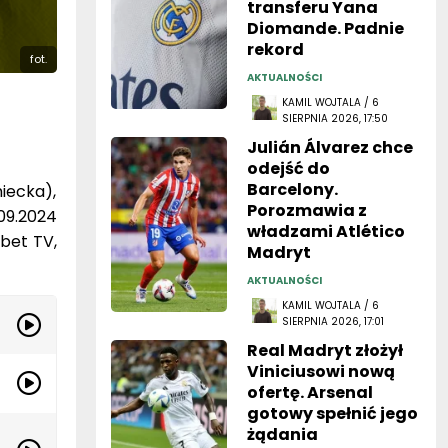
transferu Yana
Diomande. Padnie
rekord
fot.
AKTUALNOŚCI
KAMIL WOJTALA / 6
SIERPNIA 2026, 17:50
Julián Álvarez chce
odejść do
Barcelony.
iecka),
Porozmawia z
.09.2024
władzami Atlético
bet TV,
Madryt
AKTUALNOŚCI
KAMIL WOJTALA / 6
SIERPNIA 2026, 17:01
Real Madryt złożył
Viniciusowi nową
ofertę. Arsenal
gotowy spełnić jego
żądania