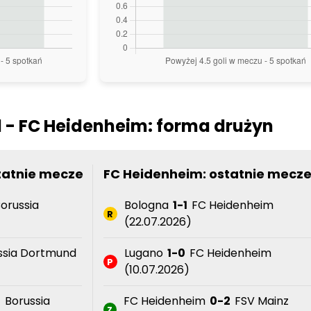
 - FC Heidenheim: forma drużyn
tatnie mecze
FC Heidenheim: ostatnie mecz
orussia
Bologna
1-1
FC Heidenheim
R
(22.07.2026)
ssia Dortmund
Lugano
1-0
FC Heidenheim
P
(10.07.2026)
0
Borussia
FC Heidenheim
0-2
FSV Mainz
Z