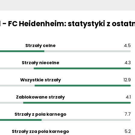
- FC Heidenheim: statystyki z ostat
Strzały celne
4.5
Strzały niecelne
4.3
Wszystkie strzały
12.9
Zablokowane strzały
4.1
Strzały z pola karnego
7.7
Strzały zza pola karnego
5.2