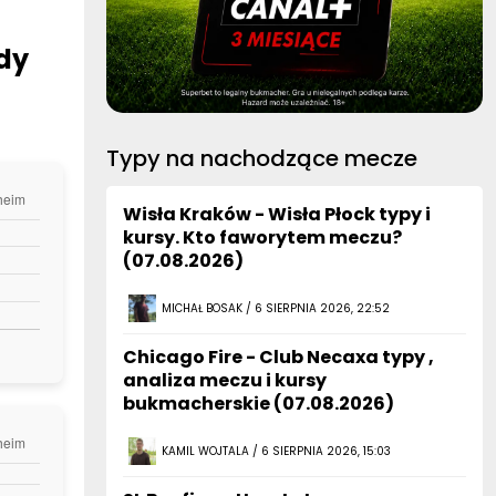
dy
Typy na nachodzące mecze
Wisła Kraków - Wisła Płock typy i
kursy. Kto faworytem meczu?
(07.08.2026)
MICHAŁ BOSAK / 6 SIERPNIA 2026, 22:52
Chicago Fire - Club Necaxa typy ,
analiza meczu i kursy
bukmacherskie (07.08.2026)
KAMIL WOJTALA / 6 SIERPNIA 2026, 15:03