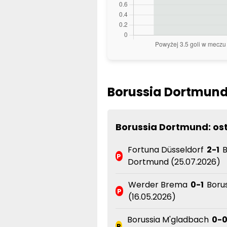
Borussia Dortmund
Borussia Dortmund: os
Fortuna Düsseldorf
2-1
B
P
Dortmund (25.07.2026)
Werder Brema
0-1
Boru
P
(16.05.2026)
Borussia M'gladbach
0-
R