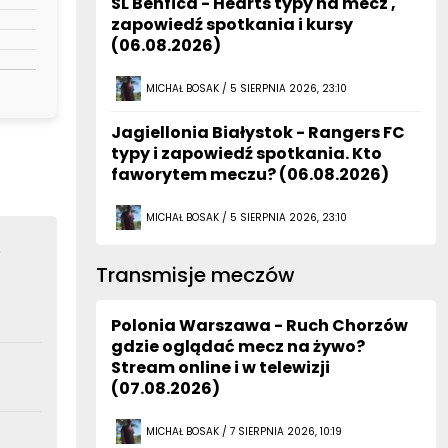
SL Benfica - Hearts typy na mecz ,
zapowiedź spotkania i kursy
(06.08.2026)
MICHAŁ BOSAK / 5 SIERPNIA 2026, 23:10
Jagiellonia Białystok - Rangers FC
typy i zapowiedź spotkania. Kto
faworytem meczu? (06.08.2026)
MICHAŁ BOSAK / 5 SIERPNIA 2026, 23:10
e
Transmisje meczów
Polonia Warszawa - Ruch Chorzów
gdzie oglądać mecz na żywo?
Stream online i w telewizji
(07.08.2026)
MICHAŁ BOSAK / 7 SIERPNIA 2026, 10:19