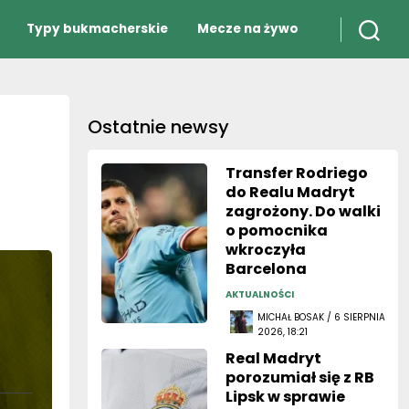
Typy bukmacherskie
Mecze na żywo
Ostatnie newsy
Transfer Rodriego
do Realu Madryt
zagrożony. Do walki
o pomocnika
wkroczyła
Barcelona
AKTUALNOŚCI
MICHAŁ BOSAK / 6 SIERPNIA
2026, 18:21
Real Madryt
porozumiał się z RB
Lipsk w sprawie