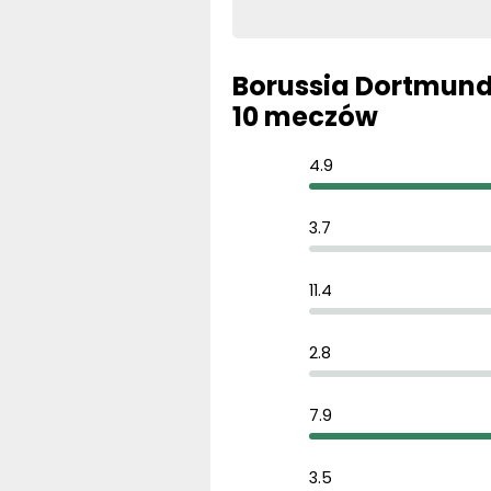
Borussia Dortmund 
10 meczów
4.9
3.7
11.4
2.8
7.9
3.5