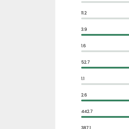
11.2
3.9
1.6
52.7
1.1
2.6
442.7
387.1