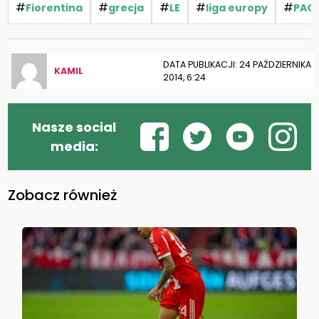
#
#
#
#
#
Fiorentina
grecja
LE
liga europy
PAO
DATA PUBLIKACJI: 24 PAŹDZIERNIKA
KAMIL
2014, 6:24
Nasze social
media:
Zobacz również