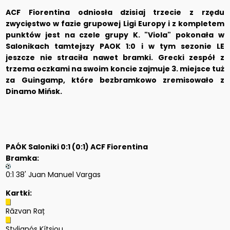
ACF Fiorentina odniosła dzisiaj trzecie z rzędu
zwycięstwo w fazie grupowej Ligi Europy i z kompletem
punktów jest na czele grupy K. "Viola" pokonała w
Salonikach tamtejszy PAOK 1:0 i w tym sezonie LE
jeszcze nie straciła nawet bramki. Grecki zespół z
trzema oczkami na swoim koncie zajmuje 3. miejsce tuż
za Guingamp, które bezbramkowo zremisowało z
Dinamo Mińsk.
PAÓK Saloniki 0:1 (0:1) ACF Fiorentina
Bramka:
0:1 38' Juan Manuel Vargas
Kartki:
Răzvan Raț
Stylianós Kítsiou