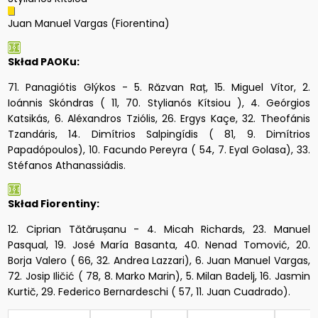
Juan Manuel Vargas (Fiorentina)
Skład PAOKu:
71. Panagiótis Glýkos - 5. Răzvan Raț, 15. Miguel Vítor, 2.
Ioánnis Skóndras ( 11, 70. Stylianós Kítsiou ), 4. Geórgios
Katsikás, 6. Aléxandros Tziólis, 26. Ergys Kaçe, 32. Theofánis
Tzandáris, 14. Dimítrios Salpingídis ( 81, 9. Dimítrios
Papadópoulos), 10. Facundo Pereyra ( 54, 7. Eyal Golasa), 33.
Stéfanos Athanassiádis.
Skład Fiorentiny:
12. Ciprian Tătărușanu - 4. Micah Richards, 23. Manuel
Pasqual, 19. José María Basanta, 40. Nenad Tomović, 20.
Borja Valero ( 66, 32. Andrea Lazzari), 6. Juan Manuel Vargas,
72. Josip Iličić ( 78, 8. Marko Marin), 5. Milan Badelj, 16. Jasmin
Kurtič, 29. Federico Bernardeschi ( 57, 11. Juan Cuadrado).