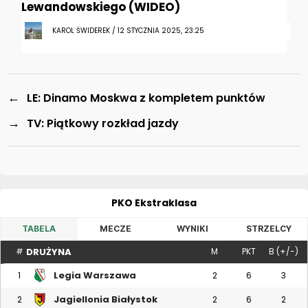
Lewandowskiego (WIDEO)
KAROL ŚWIDEREK / 12 STYCZNIA 2025, 23:25
←
LE: Dinamo Moskwa z kompletem punktów
→
TV: Piątkowy rozkład jazdy
PKO Ekstraklasa
TABELA
MECZE
WYNIKI
STRZELCY
DRUŻYNA
#
M
PKT
B (+/-)
Legia Warszawa
1
2
6
3
Jagiellonia Białystok
2
2
6
2