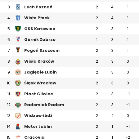
Lech Poznań
3
2
4
1
Wisła Płock
4
2
4
1
GKS Katowice
5
2
3
1
Górnik Zabrze
6
1
3
1
Pogoń Szczecin
7
2
3
1
Wisła Kraków
8
2
3
0
Zagłębie Lubin
9
2
3
0
Śląsk Wrocław
10
2
3
0
Piast Gliwice
11
2
3
-1
Radomiak Radom
12
2
3
-1
Widzew Łódź
13
2
2
0
Motor Lublin
14
2
1
-1
Cracovia
15
2
1
-2