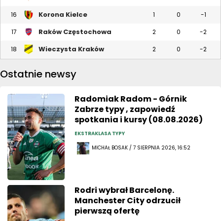
Korona Kielce
16
1
0
-1
Raków Częstochowa
17
2
0
-2
Wieczysta Kraków
18
2
0
-2
Ostatnie newsy
Radomiak Radom - Górnik
Zabrze typy , zapowiedź
spotkania i kursy (08.08.2026)
EKSTRAKLASA TYPY
MICHAŁ BOSAK / 7 SIERPNIA 2026, 16:52
Rodri wybrał Barcelonę.
Manchester City odrzucił
pierwszą ofertę