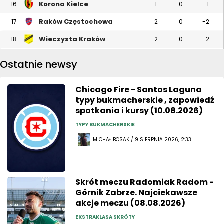
Korona Kielce
16
1
0
-1
Raków Częstochowa
17
2
0
-2
Wieczysta Kraków
18
2
0
-2
Ostatnie newsy
Chicago Fire - Santos Laguna
typy bukmacherskie , zapowiedź
spotkania i kursy (10.08.2026)
TYPY BUKMACHERSKIE
MICHAŁ BOSAK / 9 SIERPNIA 2026, 2:33
Skrót meczu Radomiak Radom -
Górnik Zabrze. Najciekawsze
akcje meczu (08.08.2026)
EKSTRAKLASA SKRÓTY