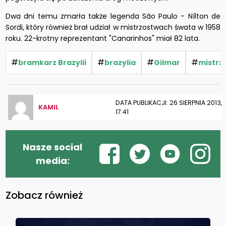
Dwa dni temu zmarła także legenda São Paulo - Nílton de
Sordi, który również brał udział w mistrzostwach śwata w 1958
roku. 22-krotny reprezentant "Canarinhos" miał 82 lata.
#
#
#
#
bramkarz Brazylii
brazylia
Gilmar
mistrz
DATA PUBLIKACJI: 26 SIERPNIA 2013,
KAMIL
17:41
Nasze social
media:
Zobacz również