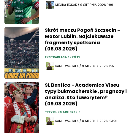
MICHAŁ BOSAK / 9 SIERPNIA 2026, 1:09
Skrót meczu Pogoń Szczecin -
Motor Lublin. Najciekawsze
fragmenty spotkania
(08.08.2026)
EKSTRAKLASA SKRÓTY
KAMIL WOJTALA / 9 SIERPNIA 2026, 1:07
SL Benfica - Academico Viseu
typy bukmacherskie , prognozy i
analiza. Kto faworytem?
(09.08.2026)
TYPY BUKMACHERSKIE
KAMIL WOJTALA / 8 SIERPNIA 2026, 23:01