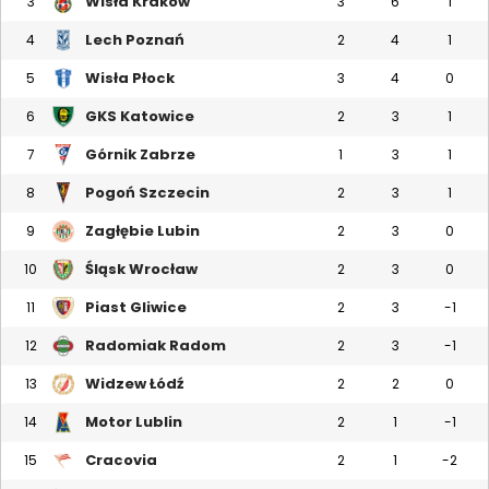
Wisła Kraków
3
3
6
1
Lech Poznań
4
2
4
1
Wisła Płock
5
3
4
0
GKS Katowice
6
2
3
1
Górnik Zabrze
7
1
3
1
Pogoń Szczecin
8
2
3
1
Zagłębie Lubin
9
2
3
0
Śląsk Wrocław
10
2
3
0
Piast Gliwice
11
2
3
-1
Radomiak Radom
12
2
3
-1
Widzew Łódź
13
2
2
0
Motor Lublin
14
2
1
-1
Cracovia
15
2
1
-2