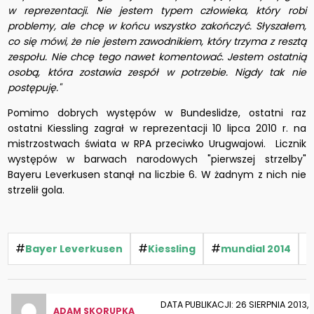
w reprezentacji. Nie jestem typem człowieka, który robi
problemy, ale chcę w końcu wszystko zakończyć. Słyszałem,
co się mówi, że nie jestem zawodnikiem, który trzyma z resztą
zespołu. Nie chcę tego nawet komentować. Jestem ostatnią
osobą, która zostawia zespół w potrzebie. Nigdy tak nie
postępuję."
Pomimo dobrych występów w Bundeslidze, ostatni raz
ostatni Kiessling zagrał w reprezentacji 10 lipca 2010 r. na
mistrzostwach świata w RPA przeciwko Urugwajowi. Licznik
występów w barwach narodowych "pierwszej strzelby"
Bayeru Leverkusen stanął na liczbie 6. W żadnym z nich nie
strzelił gola.
#
#
#
Bayer Leverkusen
Kiessling
mundial 2014
DATA PUBLIKACJI: 26 SIERPNIA 2013,
ADAM SKORUPKA