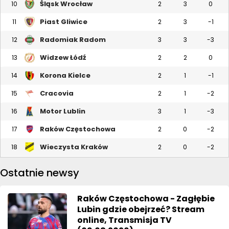
Śląsk Wrocław
10
2
3
0
Piast Gliwice
11
2
3
-1
Radomiak Radom
12
3
3
-3
Widzew Łódź
13
2
2
0
Korona Kielce
14
2
1
-1
Cracovia
15
2
1
-2
Motor Lublin
16
3
1
-3
Raków Częstochowa
17
2
0
-2
Wieczysta Kraków
18
2
0
-2
Ostatnie newsy
Raków Częstochowa - Zagłębie
Lubin gdzie obejrzeć? Stream
online, Transmisja TV