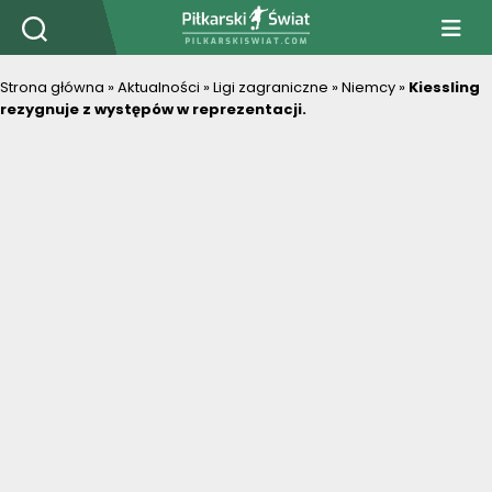
PiłkarskiSwiat.com
Strona główna
»
Aktualności
»
Ligi zagraniczne
»
Niemcy
»
Kiessling
rezygnuje z występów w reprezentacji.