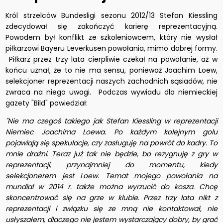
Król strzelców Bundesligi sezonu 2012/13 Stefan Kiessling
zdecydował się zakończyć karierę reprezentacyjną.
Powodem był konflikt ze szkoleniowcem, który nie wysłał
piłkarzowi Bayeru Leverkusen powołania, mimo dobrej formy.
Piłkarz przez trzy lata cierpliwie czekał na powołanie, aż w
końcu uznał, że to nie ma sensu, ponieważ Joachim Loew,
selekcjoner reprezentacji naszych zachodnich sąsiadów, nie
zwraca na niego uwagi. Podczas wywiadu dla niemieckiej
gazety "Bild" powiedział:
"Nie ma czegoś takiego jak Stefan Kiessling w reprezentacji
Niemiec Joachima Loewa. Po każdym kolejnym golu
pojawiają się spekulacje, czy zasługuję na powrót do kadry. To
mnie drażni. Teraz już tak nie będzie, bo rezygnuję z gry w
reprezentacji, przynajmniej do momentu, kiedy
selekcjonerem jest Loew. Temat mojego powołania na
mundial w 2014 r. także można wyrzucić do kosza. Chcę
skoncentrować się na grze w klubie. Przez trzy lata nikt z
reprezentacji i związku się ze mną nie kontaktował, nie
usłyszałem, dlaczego nie jestem wystarczający dobry, by grać