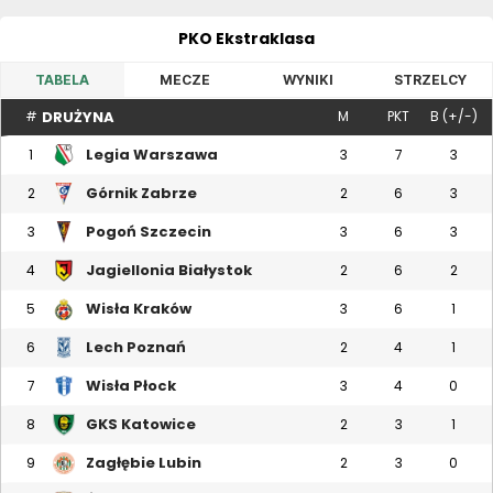
PKO Ekstraklasa
TABELA
MECZE
WYNIKI
STRZELCY
DRUŻYNA
#
M
PKT
B (+/-)
Legia Warszawa
1
3
7
3
Górnik Zabrze
2
2
6
3
Pogoń Szczecin
3
3
6
3
Jagiellonia Białystok
4
2
6
2
Wisła Kraków
5
3
6
1
Lech Poznań
6
2
4
1
Wisła Płock
7
3
4
0
GKS Katowice
8
2
3
1
Zagłębie Lubin
9
2
3
0