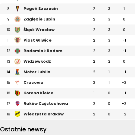
Pogoń Szczecin
8
2
3
1
Zagłębie Lubin
9
2
3
0
Śląsk Wrocław
10
2
3
0
Piast Gliwice
11
2
3
-1
Radomiak Radom
12
2
3
-1
Widzew Łódź
13
2
2
0
Motor Lublin
14
2
1
-1
Cracovia
15
2
1
-2
Korona Kielce
16
1
0
-1
Raków Częstochowa
17
2
0
-2
Wieczysta Kraków
18
2
0
-2
Ostatnie newsy