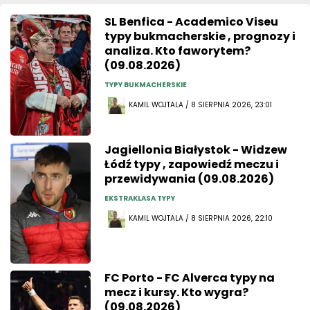
SL Benfica - Academico Viseu
typy bukmacherskie , prognozy i
analiza. Kto faworytem?
(09.08.2026)
TYPY BUKMACHERSKIE
KAMIL WOJTALA / 8 SIERPNIA 2026, 23:01
Jagiellonia Białystok - Widzew
Łódź typy , zapowiedź meczu i
przewidywania (09.08.2026)
EKSTRAKLASA TYPY
KAMIL WOJTALA / 8 SIERPNIA 2026, 22:10
FC Porto - FC Alverca typy na
mecz i kursy. Kto wygra?
(09.08.2026)