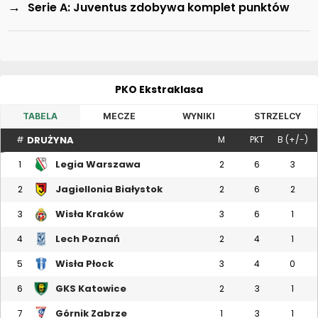
→
Serie A: Juventus zdobywa komplet punktów
PKO Ekstraklasa
TABELA
MECZE
WYNIKI
STRZELCY
DRUŻYNA
#
M
PKT
B (+/-)
Legia Warszawa
1
2
6
3
Jagiellonia Białystok
2
2
6
2
Wisła Kraków
3
3
6
1
Lech Poznań
4
2
4
1
Wisła Płock
5
3
4
0
GKS Katowice
6
2
3
1
Górnik Zabrze
7
1
3
1