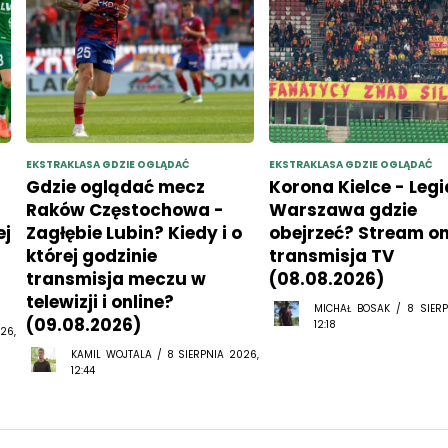
EKSTRAKLASA GDZIE OGLĄDAĆ
EKSTRAKLASA GDZIE OGLĄDAĆ
Gdzie oglądać mecz
Korona Kielce - Legi
Raków Częstochowa -
Warszawa gdzie
ej
Zagłębie Lubin? Kiedy i o
obejrzeć? Stream onl
której godzinie
transmisja TV
transmisja meczu w
(08.08.2026)
telewizji i online?
MICHAŁ BOSAK / 8 SIERP
(09.08.2026)
12:18
26,
KAMIL WOJTALA / 8 SIERPNIA 2026,
12:44