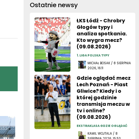
Ostatnie newsy
ŁKS Łódź - Chrobry
Głogów typy i
analiza spotkania.
Kto wygra mecz?
(09.08.2026)
1. LIGA POLSKA TYPY
MICHAŁ BOSAK / 8 SIERPNIA
2026, 16:11
Gdzie oglądać mecz
Lech Poznań - Piast
Gliwice? Kiedy i o
której godzinie
transmisja meczu w
tv i online?
(09.08.2026)
EKSTRAKLASA GDZIE OGLĄDAĆ
KAMIL WOJTALA / 8
SIERPNIA 2026, 15:53