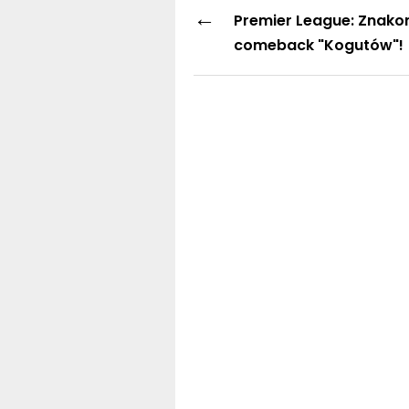
←
Premier League: Znako
comeback "Kogutów"!