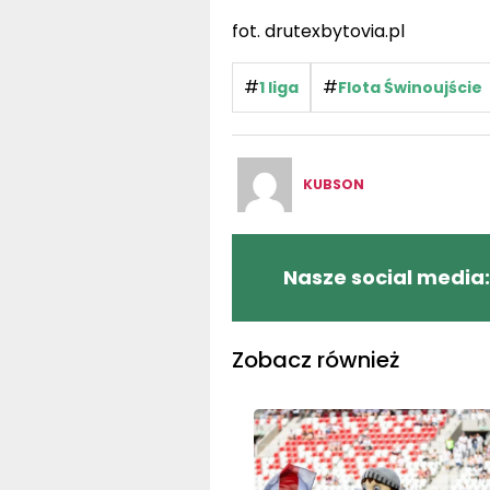
fot. drutexbytovia.pl
#
#
1 liga
Flota Świnoujście
KUBSON
Nasze social media:
Zobacz również