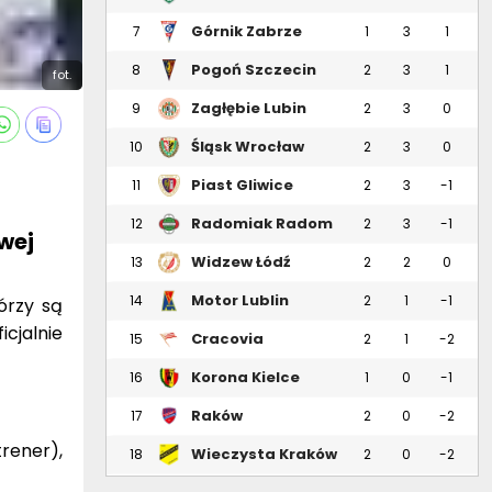
Górnik Zabrze
7
1
3
1
Pogoń Szczecin
8
2
3
1
fot.
Zagłębie Lubin
9
2
3
0
Śląsk Wrocław
10
2
3
0
Piast Gliwice
11
2
3
-1
Radomiak Radom
12
2
3
-1
wej
Widzew Łódź
13
2
2
0
Motor Lublin
14
2
1
-1
órzy są
cjalnie
Cracovia
15
2
1
-2
Korona Kielce
16
1
0
-1
Raków
17
2
0
-2
Częstochowa
rener),
Wieczysta Kraków
18
2
0
-2