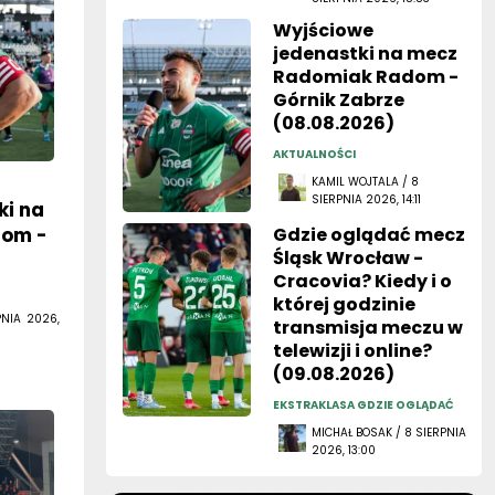
Wyjściowe
jedenastki na mecz
Radomiak Radom -
Górnik Zabrze
(08.08.2026)
AKTUALNOŚCI
KAMIL WOJTALA / 8
SIERPNIA 2026, 14:11
ki na
dom -
Gdzie oglądać mecz
Śląsk Wrocław -
Cracovia? Kiedy i o
której godzinie
PNIA 2026,
transmisja meczu w
telewizji i online?
(09.08.2026)
EKSTRAKLASA GDZIE OGLĄDAĆ
MICHAŁ BOSAK / 8 SIERPNIA
2026, 13:00