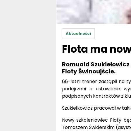
Aktualności
Flota ma now
Romuald Szukiełowicz
Floty Świnoujście.
66-letni trener zastąpił na t
podejrzeni o ustawianie wy
podpisanych kontraktów z kl
Szukiełkowicz pracował w takic
Nowy szkoleniowiec Floty będ
Tomaszem Świderskim (asyste