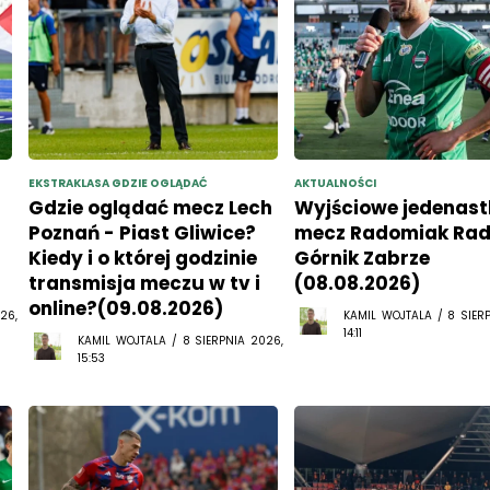
EKSTRAKLASA GDZIE OGLĄDAĆ
AKTUALNOŚCI
Gdzie oglądać mecz Lech
Wyjściowe jedenast
Poznań - Piast Gliwice?
mecz Radomiak Ra
Kiedy i o której godzinie
Górnik Zabrze
transmisja meczu w tv i
(08.08.2026)
online?(09.08.2026)
26,
KAMIL WOJTALA / 8 SIER
14:11
KAMIL WOJTALA / 8 SIERPNIA 2026,
15:53