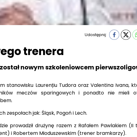
Udostępnij:
ego trenera
 został nowym szkoleniowcem pierwszoligo
ym stanowisku Laurențiu Tudora oraz Valentina Ivana, kt
ników meczów sparingowych i ponadto nie mieli ofi
ubem.
h zespołach jak: Śląsk, Pogoń i Lech.
zie prowadził drużynę razem z Rafałem Pawlakiem (II t
nt) i Robertem Mioduszewskim (trener bramkarzy).