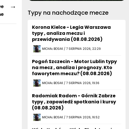
→
De
Typy na nachodzące mecze
ne
Korona Kielce - Legia Warszawa
typy , analiza meczu i
przewidywania (08.08.2026)
MICHAŁ BOSAK / 7 SIERPNIA 2026, 22:29
Pogoń Szczecin - Motor Lublin typy
na mecz , analiza i prognozy. Kto
faworytem meczu? (08.08.2026)
MICHAŁ BOSAK / 7 SIERPNIA 2026, 19:36
Radomiak Radom - Górnik Zabrze
typy , zapowiedź spotkania i kursy
(08.08.2026)
MICHAŁ BOSAK / 7 SIERPNIA 2026, 16:52