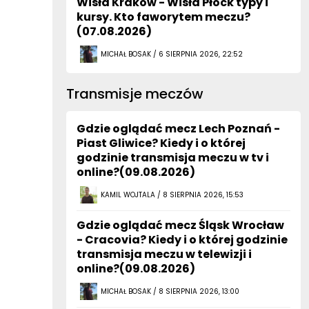
Wisła Kraków - Wisła Płock typy i
kursy. Kto faworytem meczu?
(07.08.2026)
MICHAŁ BOSAK / 6 SIERPNIA 2026, 22:52
Transmisje meczów
Gdzie oglądać mecz Lech Poznań -
Piast Gliwice? Kiedy i o której
godzinie transmisja meczu w tv i
online?(09.08.2026)
KAMIL WOJTALA / 8 SIERPNIA 2026, 15:53
Gdzie oglądać mecz Śląsk Wrocław
- Cracovia? Kiedy i o której godzinie
transmisja meczu w telewizji i
online?(09.08.2026)
MICHAŁ BOSAK / 8 SIERPNIA 2026, 13:00