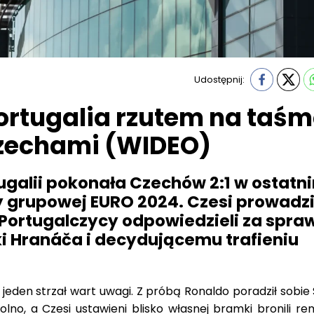
Udostępnij:
ortugalia rzutem na taś
zechami (WIDEO)
ugalii pokonała Czechów 2:1 w ostatn
zy grupowej EURO 2024. Czesi prowadzi
Portugalczycy odpowiedzieli za spra
 Hranáča i decydującemu trafieniu
jeden strzał wart uwagi. Z próbą Ronaldo poradził sobie
lno, a Czesi ustawieni blisko własnej bramki bronili re