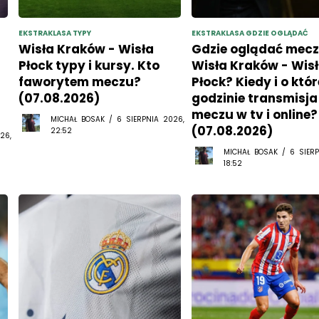
EKSTRAKLASA TYPY
EKSTRAKLASA GDZIE OGLĄDAĆ
Wisła Kraków - Wisła
Gdzie oglądać mec
Płock typy i kursy. Kto
Wisła Kraków - Wis
faworytem meczu?
Płock? Kiedy i o któr
(07.08.2026)
godzinie transmisja
meczu w tv i online?
MICHAŁ BOSAK / 6 SIERPNIA 2026,
(07.08.2026)
22:52
26,
MICHAŁ BOSAK / 6 SIERP
18:52