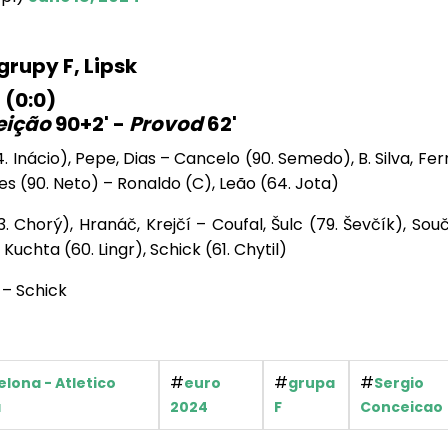
 grupy F, Lipsk
 (0:0)
eição
90+2' -
Provod
62'
. Inácio), Pepe, Dias – Cancelo (90. Semedo), B. Silva, Fe
s (90. Neto) – Ronaldo (C), Leão (64. Jota)
. Chorý), Hranáč, Krejčí – Coufal, Šulc (79. Ševčík), Sou
uchta (60. Lingr), Schick (61. Chytil)
 – Schick
#
#
#
lona - Atletico
euro
grupa
Sergio
a
2024
F
Conceicao