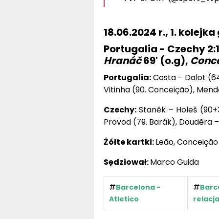
18.06.2024 r., 1. kolejka
Portugalia - Czechy 2:1
Hranáč
69' (o.g),
Conc
Portugalia:
Costa – Dalot (64
Vitinha (90. Conceição), Mende
Czechy:
Staněk – Holeš (90+3
Provod (79. Barák), Douděra – K
Żółte kartki:
Leão, Conceição
Sędziował:
Marco Guida
#
#
Barcelona -
Barce
Atletico
relacj