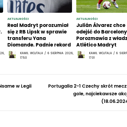
AKTUALNOŚCI
AKTUALNOŚCI
Real Madryt porozumiał
Julián Álvarez chce
.
się z RB Lipsk w sprawie
odejść do Barcelony
transferu Yana
Porozmawia z wład
Diomande. Padnie rekord
Atlético Madryt
26,
KAMIL WOJTALA / 6 SIERPNIA 2026,
KAMIL WOJTALA / 6 SIER
17:50
17:01
 Nsame w Legii
Portugalia 2-1 Czechy skrót mecz
gole, najciekawsze akc
(18.06.202