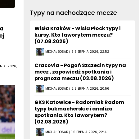
Typy na nachodzące mecze
z
ła
Wisła Kraków - Wisła Płock typy i
kursy. Kto faworytem meczu?
ej
(07.08.2026)
MICHAŁ BOSAK / 6 SIERPNIA 2026, 22:52
Cracovia - Pogoń Szczecin typy na
NIA 2026,
mecz , zapowiedź spotkania i
prognoza meczu (03.08.2026)
MICHAŁ BOSAK / 2 SIERPNIA 2026, 20:56
GKS Katowice - Radomiak Radom
typy bukmacherskie i analiza
spotkania. Kto faworytem?
(02.08.2026)
MICHAŁ BOSAK / 1 SIERPNIA 2026, 22:14