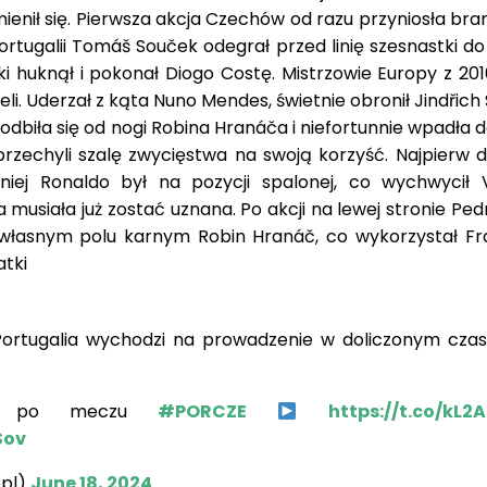
mienił się. Pierwsza akcja Czechów od razu przyniosła br
rtugalii Tomáš Souček odegrał przed linię szesnastki do
łki huknął i pokonał Diogo Costę. Mistrzowie Europy z 20
li. Uderzał z kąta Nuno Mendes, świetnie obronił Jindřich
 odbiła się od nogi Robina Hranáča i niefortunnie wpadła do
echyli szalę zwycięstwa na swoją korzyść. Najpierw do
śniej Ronaldo był na pozycji spalonej, co wychwycił
musiała już zostać uznana. Po akcji na lewej stronie Pe
własnym polu karnym Robin Hranáč, co wykorzystał Fr
atki
ortugalia wychodzi na prowadzenie w doliczonym czasi
io po meczu
#PORCZE
https://t.co/kL2
Sov
pl)
June 18, 2024