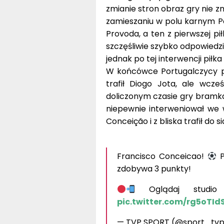
zmianie stron obraz gry nie z
zamieszaniu w polu karnym Po
Provoda, a ten z pierwszej pi
szczęśliwie szybko odpowiedzie
jednak po tej interwencji piłka
W końcówce Portugalczycy prz
trafił Diogo Jota, ale wcze
doliczonym czasie gry bramka 
niepewnie interweniował we 
Conceição i z bliska trafił do si
Francisco Conceicao!
P
zdobywa 3 punkty!
Oglądaj stud
pic.twitter.com/rg5oTId
— TVP SPORT (@sport_tvp