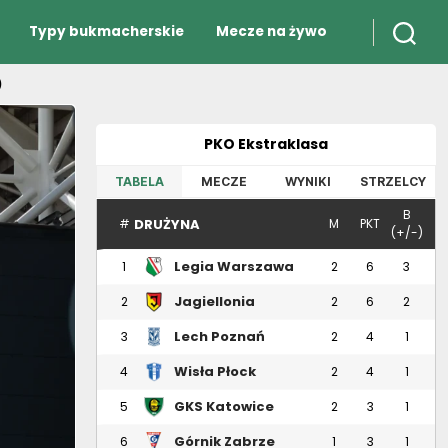
Typy bukmacherskie
Mecze na żywo
)
PKO Ekstraklasa
TABELA
MECZE
WYNIKI
STRZELCY
B
DRUŻYNA
#
M
PKT
(+/-)
Legia Warszawa
1
2
6
3
Jagiellonia
2
2
6
2
Białystok
Lech Poznań
3
2
4
1
Wisła Płock
4
2
4
1
GKS Katowice
5
2
3
1
Górnik Zabrze
6
1
3
1