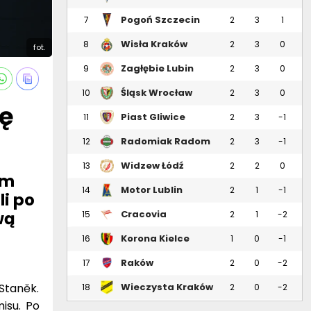
Pogoń Szczecin
7
2
3
1
Wisła Kraków
8
2
3
0
fot.
Zagłębie Lubin
9
2
3
0
Śląsk Wrocław
10
2
3
0
mę
Piast Gliwice
11
2
3
-1
Radomiak Radom
12
2
3
-1
Widzew Łódź
13
2
2
0
im
Motor Lublin
14
2
1
-1
li po
wą
Cracovia
15
2
1
-2
Korona Kielce
16
1
0
-1
Raków
17
2
0
-2
Częstochowa
 Staněk.
Wieczysta Kraków
18
2
0
-2
misu. Po