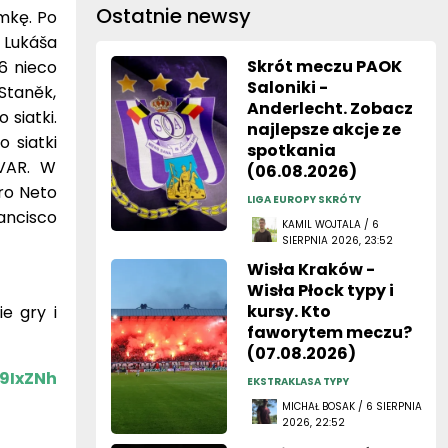
Ostatnie newsy
amkę. Po
 Lukáša
Skrót meczu PAOK
16 nieco
Saloniki -
 Staněk,
Anderlecht. Zobacz
 siatki.
najlepsze akcje ze
 siatki
spotkania
 VAR. W
(06.08.2026)
dro Neto
LIGA EUROPY SKRÓTY
ancisco
KAMIL WOJTALA / 6
SIERPNIA 2026, 23:52
Wisła Kraków -
Wisła Płock typy i
kursy. Kto
e gry i
faworytem meczu?
(07.08.2026)
A9IxZNh
EKSTRAKLASA TYPY
MICHAŁ BOSAK / 6 SIERPNIA
2026, 22:52