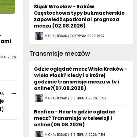
Śląsk Wrocław - Raków
Częstochowa typy bukmacherskie ,
zapowiedź spotkania i prognoza
meczu (02.08.2026)
.
MICHAŁ BOSAK / 1 SIERPNIA 2026, 19:37
zami
Transmisje meczów
PNIA 2026,
Gdzie oglądać mecz Wisła Kraków -
Wisła Płock? Kiedy i o której
godzinie transmisja meczu w tv i
online?(07.08.2026)
→
u,
MICHAŁ BOSAK / 6 SIERPNIA 2026, 18:52
je
4)
Benfica - Hearts gdzie oglądać
mecz? Transmisja w telewizji i
online (06.08.2026)
MICHAŁ BOSAK / 6 SIERPNIA 2026, 11:54