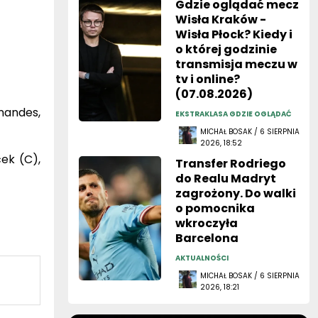
Gdzie oglądać mecz
Wisła Kraków -
Wisła Płock? Kiedy i
o której godzinie
transmisja meczu w
tv i online?
(07.08.2026)
rnandes,
EKSTRAKLASA GDZIE OGLĄDAĆ
MICHAŁ BOSAK / 6 SIERPNIA
2026, 18:52
ček (C),
Transfer Rodriego
do Realu Madryt
zagrożony. Do walki
o pomocnika
wkroczyła
Barcelona
AKTUALNOŚCI
MICHAŁ BOSAK / 6 SIERPNIA
2026, 18:21