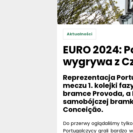
Aktualności
EURO 2024: P
wygrywa z C
Reprezentacja Port
meczu 1. kolejki fa
bramce Provoda, a 
samobójczej bramki
Conceição.
Do przerwy oglądaliśmy tylko 
Portugalczycy grali bardzo wo