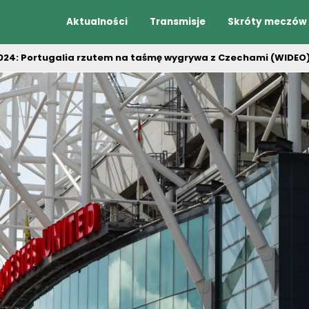
Aktualności
Transmisje
Skróty meczów
024: Portugalia rzutem na taśmę wygrywa z Czechami (WIDEO