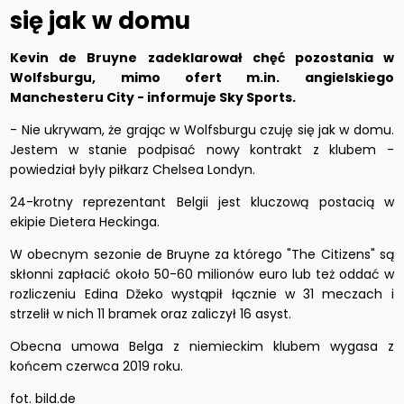
się jak w domu
Kevin de Bruyne zadeklarował chęć pozostania w
Wolfsburgu, mimo ofert m.in. angielskiego
Manchesteru City - informuje Sky Sports.
- Nie ukrywam, że grając w Wolfsburgu czuję się jak w domu.
Jestem w stanie podpisać nowy kontrakt z klubem -
powiedział były piłkarz Chelsea Londyn.
24-krotny reprezentant Belgii jest kluczową postacią w
ekipie Dietera Heckinga.
W obecnym sezonie de Bruyne za którego "The Citizens" są
skłonni zapłacić około 50-60 milionów euro lub też oddać w
rozliczeniu Edina Džeko wystąpił łącznie w 31 meczach i
strzelił w nich 11 bramek oraz zaliczył 16 asyst.
Obecna umowa Belga z niemieckim klubem wygasa z
końcem czerwca 2019 roku.
fot. bild.de