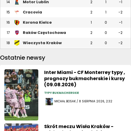
Motor Lublin
14
2
1
-1
Cracovia
15
2
1
-2
Korona Kielce
16
1
0
-1
Raków Częstochowa
17
2
0
-2
Wieczysta Kraków
18
2
0
-2
Ostatnie newsy
Inter Miami - CF Monterrey typy ,
prognozy bukmacherskie i kursy
(09.08.2026)
TYPY BUKMACHERSKIE
MICHAŁ BOSAK / 8 SIERPNIA 2026, 2:32
Skrót meczu Wisła Kraków -