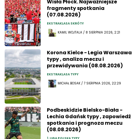
Wisła Płock. Najważniejsze
fragmenty spotkania
(07.08.2026)
EKSTRAKLASA SKRÓTY
KAMIL WOJTALA / 8 SIERPNIA 2026, 2:21
Korona Kielce - Legia Warszawa
typy , analiza meczu i
przewidywania (08.08.2026)
EKSTRAKLASA TYPY
MICHAŁ BOSAK / 7 SIERPNIA 2026, 22:29
Podbeskidzie Bielsko-Biała -
Lechia Gdańsk typy , zapowiedź
spotkania i prognoza meczu
(08.08.2026)
1. LIGA POLSKA TYPY