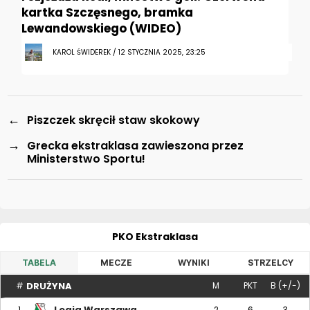
kartka Szczęsnego, bramka
Lewandowskiego (WIDEO)
KAROL ŚWIDEREK / 12 STYCZNIA 2025, 23:25
←
Piszczek skręcił staw skokowy
→
Grecka ekstraklasa zawieszona przez
Ministerstwo Sportu!
PKO Ekstraklasa
TABELA
MECZE
WYNIKI
STRZELCY
DRUŻYNA
#
M
PKT
B (+/-)
Legia Warszawa
1
2
6
3