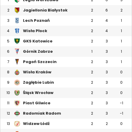
Jagiellonia Białystok
2
2
6
2
Lech Poznań
3
2
4
1
Wisła Płock
4
2
4
1
GKS Katowice
5
2
3
1
Górnik Zabrze
6
1
3
1
Pogoń Szczecin
7
2
3
1
Wisła Kraków
8
2
3
0
Zagłębie Lubin
9
2
3
0
Śląsk Wrocław
10
2
3
0
Piast Gliwice
11
2
3
-1
Radomiak Radom
12
2
3
-1
Widzew Łódź
13
2
2
0