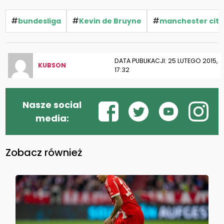
#
#
#
bundesliga
Kevin de Bruyne
manchester city
DATA PUBLIKACJI: 25 LUTEGO 2015,
KUBSON
17:32
Nasze social
media:
Zobacz również