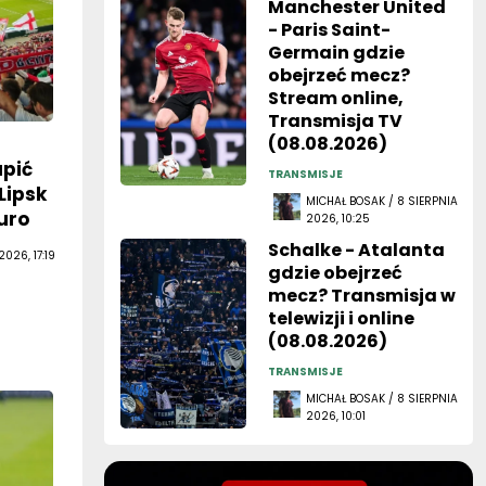
Manchester United
- Paris Saint-
Germain gdzie
obejrzeć mecz?
Stream online,
Transmisja TV
(08.08.2026)
upić
TRANSMISJE
Lipsk
MICHAŁ BOSAK / 8 SIERPNIA
uro
2026, 10:25
Schalke - Atalanta
026, 17:19
gdzie obejrzeć
mecz? Transmisja w
telewizji i online
(08.08.2026)
TRANSMISJE
MICHAŁ BOSAK / 8 SIERPNIA
2026, 10:01