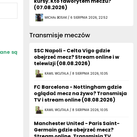
kursy. Kto faworytem meczu?
(07.08.2026)
MICHAŁ BOSAK / 6 SIERPNIA 2026, 22:52
Transmisje meczów
SSC Napoli - Celta Vigo gdzie
zane są
obejrzeć mecz? Stream online i w
telewizji (08.08.2026)
KAMIL WOJTALA / 8 SIERPNIA 2026, 10:35
FC Barcelona - Nottingham gdzie
oglądać mecz na żywo? Transmisja
TV i stream online (08.08.2026)
KAMIL WOJTALA / 8 SIERPNIA 2026, 10:35
Manchester United - Paris Saint-
Germain gdzie obejrzeć mecz?
Stream online, Transmisja TV