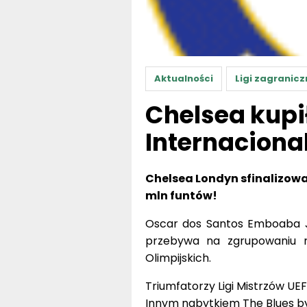
Aktualności
Ligi zagranicz
Chelsea kupi
Internaciona
Chelsea Londyn sfinalizowa
mln funtów!
Oscar dos Santos Emboaba Jú
przebywa na zgrupowaniu re
Olimpijskich.
Triumfatorzy Ligi Mistrzów UE
Innym nabytkiem The Blues był