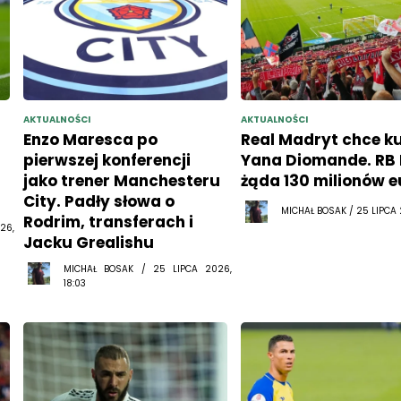
AKTUALNOŚCI
AKTUALNOŚCI
Enzo Maresca po
Real Madryt chce k
pierwszej konferencji
Yana Diomande. RB 
jako trener Manchesteru
żąda 130 milionów e
City. Padły słowa o
MICHAŁ BOSAK / 25 LIPCA 2
Rodrim, transferach i
26,
Jacku Grealishu
MICHAŁ BOSAK / 25 LIPCA 2026,
18:03