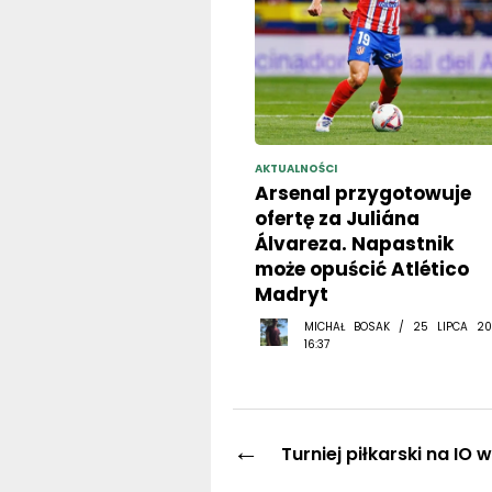
AKTUALNOŚCI
Arsenal przygotowuje
ofertę za Juliána
Álvareza. Napastnik
może opuścić Atlético
Madryt
MICHAŁ BOSAK / 25 LIPCA 20
16:37
←
Turniej piłkarski na IO 