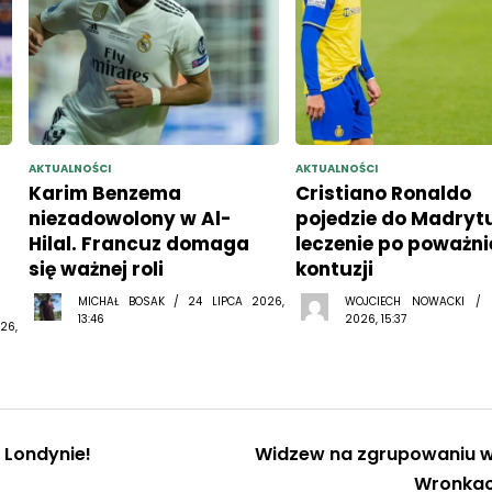
AKTUALNOŚCI
AKTUALNOŚCI
Karim Benzema
Cristiano Ronaldo
niezadowolony w Al-
pojedzie do Madryt
Hilal. Francuz domaga
leczenie po poważni
się ważnej roli
kontuzji
MICHAŁ BOSAK / 24 LIPCA 2026,
WOJCIECH NOWACKI /
13:46
2026, 15:37
26,
w Londynie!
Widzew na zgrupowaniu 
Wronka