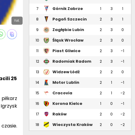
Górnik Zabrze
7
1
3
1
Pogoń Szczecin
8
2
3
1
fot.
Zagłębie Lubin
9
2
3
0
Śląsk Wrocław
10
2
3
0
Piast Gliwice
11
2
3
-1
Radomiak Radom
12
2
3
-1
Widzew Łódź
13
2
2
0
cili 25
Motor Lublin
14
2
1
-1
Cracovia
15
2
1
-2
piłkarz
Korona Kielce
16
1
0
-1
Igrzysk
Raków
17
2
0
-2
Częstochowa
Wieczysta Kraków
18
2
0
-2
 czasie.