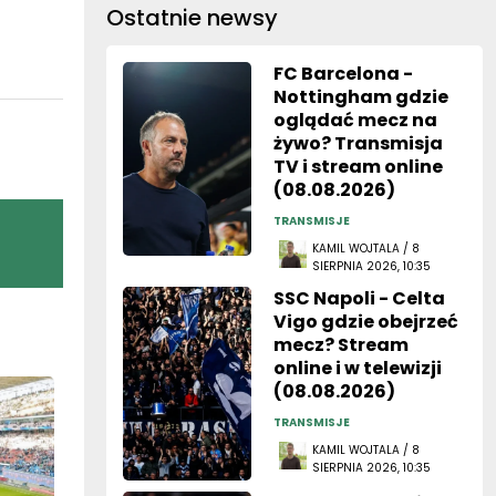
Ostatnie newsy
FC Barcelona -
Nottingham gdzie
oglądać mecz na
żywo? Transmisja
TV i stream online
(08.08.2026)
TRANSMISJE
KAMIL WOJTALA / 8
SIERPNIA 2026, 10:35
SSC Napoli - Celta
Vigo gdzie obejrzeć
mecz? Stream
online i w telewizji
(08.08.2026)
TRANSMISJE
KAMIL WOJTALA / 8
SIERPNIA 2026, 10:35