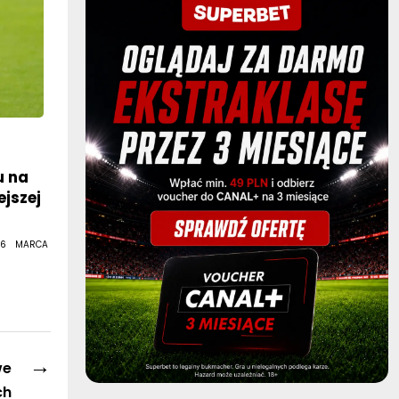
u na
ejszej
 6 MARCA
→
we
ch