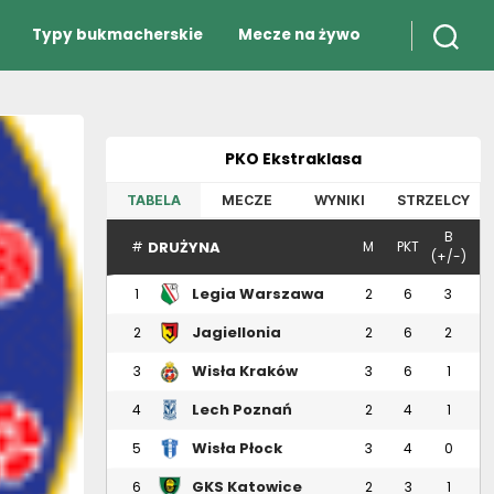
Typy bukmacherskie
Mecze na żywo
PKO Ekstraklasa
TABELA
MECZE
WYNIKI
STRZELCY
B
DRUŻYNA
#
M
PKT
(+/-)
Legia Warszawa
1
2
6
3
Jagiellonia
2
2
6
2
Białystok
Wisła Kraków
3
3
6
1
Lech Poznań
4
2
4
1
Wisła Płock
5
3
4
0
GKS Katowice
6
2
3
1