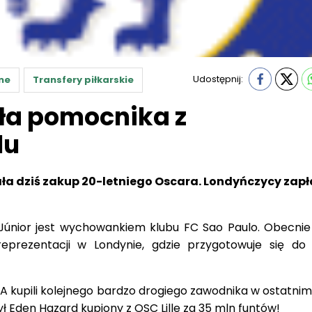
Udostępnij:
ne
Transfery piłkarskie
ła pomocnika z
lu
ła dziś zakup 20-letniego Oscara. Londyńczycy zapła
nior jest wychowankiem klubu FC Sao Paulo. Obecnie 
prezentacji w Londynie, gdzie przygotowuje się do 
FA kupili kolejnego bardzo drogiego zawodnika w ostatnim
 Eden Hazard kupiony z OSC Lille za 35 mln funtów!