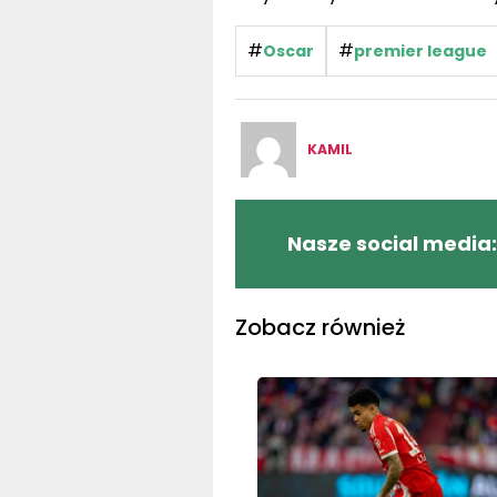
#
#
Oscar
premier league
KAMIL
Nasze social media:
Zobacz również