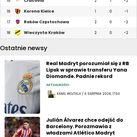
Cracovia
15
2
1
-2
Korona Kielce
16
1
0
-1
Raków Częstochowa
17
2
0
-2
Wieczysta Kraków
18
2
0
-2
Ostatnie newsy
Real Madryt porozumiał się z RB
Lipsk w sprawie transferu Yana
Diomande. Padnie rekord
AKTUALNOŚCI
KAMIL WOJTALA / 6 SIERPNIA 2026, 17:50
Julián Álvarez chce odejść do
Barcelony. Porozmawia z
władzami Atlético Madryt