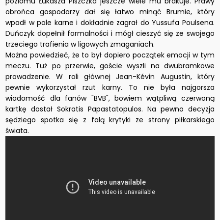
poziomu Łukasza Piszczka jeszcze wiele mu brakuje. Prawy
obrońca gospodarzy dał się łatwo minąć Brumie, który
wpadł w pole karne i dokładnie zagrał do Yussufa Poulsena.
Duńczyk dopełnił formalności i mógł cieszyć się ze swojego
trzeciego trafienia w ligowych zmaganiach.
Można powiedzieć, że to był dopiero początek emocji w tym
meczu. Tuż po przerwie, goście wyszli na dwubramkowe
prowadzenie. W roli głównej Jean-Kévin Augustin, który
pewnie wykorzystał rzut karny. To nie była najgorsza
wiadomość dla fanów "BVB", bowiem wątpliwą czerwoną
kartkę dostał Sokratis Papastatopulos. Na pewno decyzja
sędziego spotka się z falą krytyki ze strony piłkarskiego
świata.