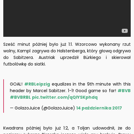
Sześć minut później było już 1:1. Wzorcowo wykonany rzut
wolny, Kampl zagrywa do Halstenberga, który głową odgrywa
do Sabitzera. Austriak uprzedził Bürkiego i skierował
futbolówkę do siatki.
GOAL!
#RBLeipzig
equalizes in the 9th minute with this
header by Marcel Sabitzer. 1-1! Good game so far!
#BVB
#BVBRBL
pic.twitter.com/qQIYSKphdq
— GolazoJuice (@GolazoJuice)
14 października 2017
Kwadrans później było już 1:2, a Toljan udowodnił, że do