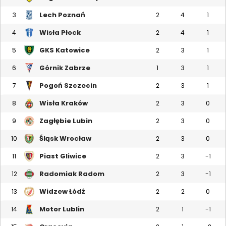
Lech Poznań
3
2
4
1
Wisła Płock
4
2
4
1
GKS Katowice
5
2
3
1
Górnik Zabrze
6
1
3
1
Pogoń Szczecin
7
2
3
1
Wisła Kraków
8
2
3
0
Zagłębie Lubin
9
2
3
0
Śląsk Wrocław
10
2
3
0
Piast Gliwice
11
2
3
-1
Radomiak Radom
12
2
3
-1
Widzew Łódź
13
2
2
0
Motor Lublin
14
2
1
-1