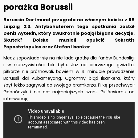
porażka Borussii
Borussia Dortmund przegrała na własnym boisku z RB
Leipzig 2:3. Antybohaterem tego spotkania został
Deniz Aytekin, który dwukrotnie podjął błędne decyzje.
Skutek? Boisko musieli opuścić Sokratis
Papastatopulos oraz Stefan Ilsanker.
Mecz zapowiadał się na nie lada gratkę dla fanów Bundesligi
i w rzeczywistości tak było. Już od pierwszego gwizdka,
piłkarze nie próżnowali, bowiem w 4. minucie prowadzenie
Borussii dał Aubameyang. Ogromny błąd Ilsankera, który
zbyt lekko zagrywał do swojego bramkarza. Piłkę przechwycił
Gabończyk i nie dał najmniejszych szans Gulácsiemu na
interwencję.