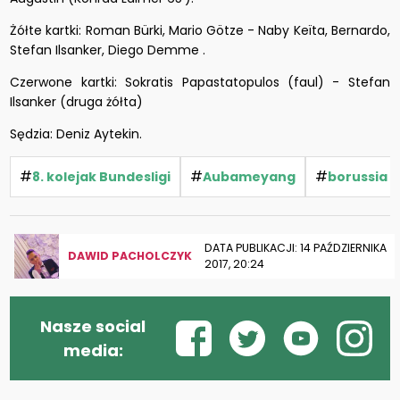
Żółte kartki: Roman Bürki, Mario Götze - Naby Keïta, Bernardo,
Stefan Ilsanker, Diego Demme .
Czerwone kartki: Sokratis Papastatopulos (faul) - Stefan
Ilsanker (druga żółta)
Sędzia: Deniz Aytekin.
#
#
#
8. kolejak Bundesligi
Aubameyang
borussia 
DATA PUBLIKACJI: 14 PAŹDZIERNIKA
DAWID PACHOLCZYK
2017, 20:24
Nasze social
media: