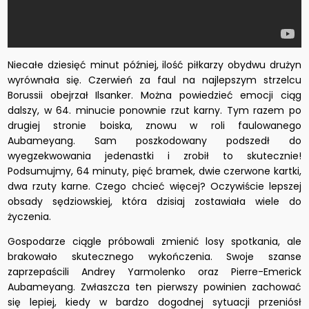
Niecałe dziesięć minut później, ilość piłkarzy obydwu drużyn
wyrównała się. Czerwień za faul na najlepszym strzelcu
Borussii obejrzał Ilsanker. Można powiedzieć emocji ciąg
dalszy, w 64. minucie ponownie rzut karny. Tym razem po
drugiej stronie boiska, znowu w roli faulowanego
Aubameyang. Sam poszkodowany podszedł do
wyegzekwowania jedenastki i zrobił to skutecznie!
Podsumujmy, 64 minuty, pięć bramek, dwie czerwone kartki,
dwa rzuty karne. Czego chcieć więcej? Oczywiście lepszej
obsady sędziowskiej, która dzisiaj zostawiała wiele do
życzenia.
Gospodarze ciągle próbowali zmienić losy spotkania, ale
brakowało skutecznego wykończenia. Swoje szanse
zaprzepaścili Andrey Yarmolenko oraz Pierre-Emerick
Aubameyang. Zwłaszcza ten pierwszy powinien zachować
się lepiej, kiedy w bardzo dogodnej sytuacji przeniósł