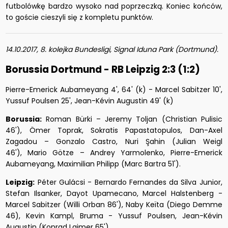
futbolówkę bardzo wysoko nad poprzeczką. Koniec końców,
to goście cieszyli się z kompletu punktów.
14.10.2017, 8. kolejka Bundesligi, Signal Iduna Park (Dortmund).
Borussia Dortmund - RB Leipzig 2:3 (1:2)
Pierre-Emerick Aubameyang 4', 64' (k) - Marcel Sabitzer 10',
Yussuf Poulsen 25', Jean-Kévin Augustin 49' (k)
Borussia:
Roman Bürki – Jeremy Toljan (Christian Pulisic
46'), Ömer Toprak, Sokratis Papastatopulos, Dan-Axel
Zagadou – Gonzalo Castro, Nuri Şahin (Julian Weigl
46'), Mario Götze – Andrey Yarmolenko, Pierre-Emerick
Aubameyang, Maximilian Philipp (Marc Bartra 51').
Leipzig:
Péter Gulácsi - Bernardo Fernandes da Silva Junior,
Stefan Ilsanker, Dayot Upamecano, Marcel Halstenberg -
Marcel Sabitzer (Willi Orban 86'), Naby Keïta (Diego Demme
46), Kevin Kampl, Bruma - Yussuf Poulsen, Jean-Kévin
Augustin (Konrad Laimer 65').