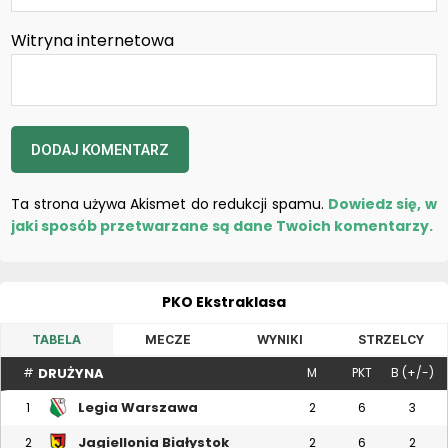
Witryna internetowa
Ta strona używa Akismet do redukcji spamu.
Dowiedz się, w
jaki sposób przetwarzane są dane Twoich komentarzy.
PKO Ekstraklasa
TABELA
MECZE
WYNIKI
STRZELCY
DRUŻYNA
#
M
PKT
B (+/-)
Legia Warszawa
1
2
6
3
Jagiellonia Białystok
2
2
6
2