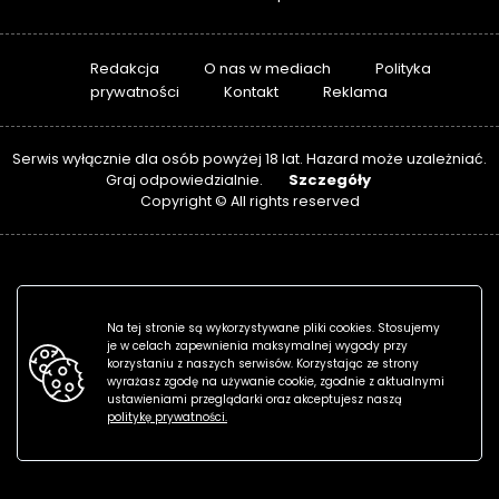
Redakcja
O nas w mediach
Polityka
prywatności
Kontakt
Reklama
Serwis wyłącznie dla osób powyżej 18 lat. Hazard może uzależniać.
Szczegóły
Graj odpowiedzialnie.
Copyright © All rights reserved
Na tej stronie są wykorzystywane pliki cookies. Stosujemy
je w celach zapewnienia maksymalnej wygody przy
korzystaniu z naszych serwisów. Korzystając ze strony
wyrażasz zgodę na używanie cookie, zgodnie z aktualnymi
ustawieniami przeglądarki oraz akceptujesz naszą
politykę prywatności.