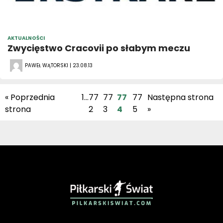
AKTUALNOŚCI
Zwycięstwo Cracovii po słabym meczu
PAWEŁ WĄTORSKI | 23.08.13
« Poprzednia
1
…
77
77
77
77
Następna strona
strona
2
3
4
5
»
PIŁKARSKISWIAT.COM