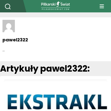
PiłkarskiSwiat.com
pawel2322
...
Artykuły pawel2322: