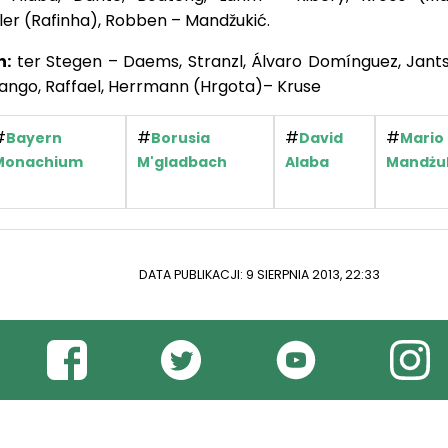
ller (Rafinha), Robben – Mandžukić.
h:
ter Stegen – Daems, Stranzl, Álvaro Domínguez, Jant
ango, Raffael, Herrmann (Hrgota)– Kruse
#
#
#
#
Bayern
Borusia
David
Mario
Monachium
M'gladbach
Alaba
Mandżu
DATA PUBLIKACJI: 9 SIERPNIA 2013, 22:33