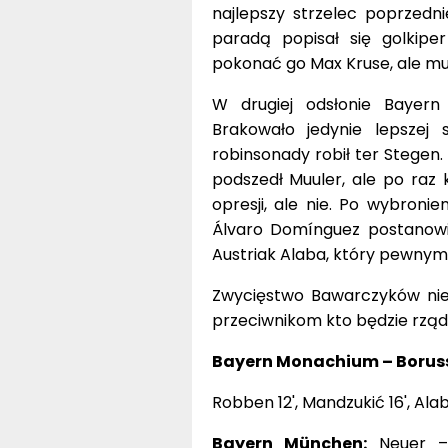
najlepszy strzelec poprzedn
paradą popisał się golkipe
pokonać go Max Kruse, ale mu
W drugiej odsłonie Bayern
Brakowało jedynie lepszej 
robinsonady robił ter Stegen. 
podszedł Muuler, ale po raz k
opresji, ale nie. Po wybronie
Álvaro Domínguez postanowił
Austriak Alaba, który pewnym 
Zwycięstwo Bawarczyków nie j
przeciwnikom kto będzie rząd
Bayern Monachium – Borussi
Robben 12', Mandzukić 16', Ala
Bayern München:
Neuer – 