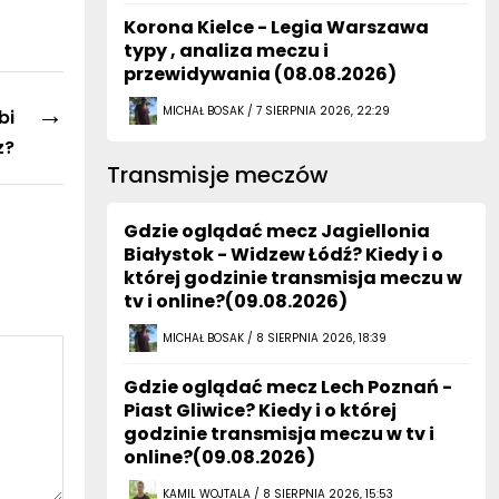
Korona Kielce - Legia Warszawa
typy , analiza meczu i
przewidywania (08.08.2026)
→
MICHAŁ BOSAK / 7 SIERPNIA 2026, 22:29
bi
z?
Transmisje meczów
Gdzie oglądać mecz Jagiellonia
Białystok - Widzew Łódź? Kiedy i o
której godzinie transmisja meczu w
tv i online?(09.08.2026)
MICHAŁ BOSAK / 8 SIERPNIA 2026, 18:39
Gdzie oglądać mecz Lech Poznań -
Piast Gliwice? Kiedy i o której
godzinie transmisja meczu w tv i
online?(09.08.2026)
KAMIL WOJTALA / 8 SIERPNIA 2026, 15:53