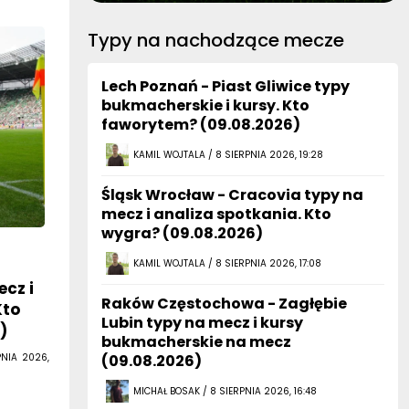
Typy na nachodzące mecze
Lech Poznań - Piast Gliwice typy
bukmacherskie i kursy. Kto
faworytem? (09.08.2026)
KAMIL WOJTALA / 8 SIERPNIA 2026, 19:28
Śląsk Wrocław - Cracovia typy na
mecz i analiza spotkania. Kto
wygra? (09.08.2026)
KAMIL WOJTALA / 8 SIERPNIA 2026, 17:08
cz i
Raków Częstochowa - Zagłębie
Kto
Lubin typy na mecz i kursy
)
bukmacherskie na mecz
PNIA 2026,
(09.08.2026)
MICHAŁ BOSAK / 8 SIERPNIA 2026, 16:48