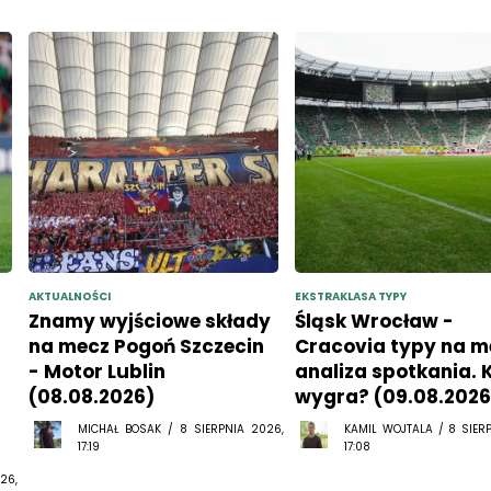
AKTUALNOŚCI
EKSTRAKLASA TYPY
Znamy wyjściowe składy
Śląsk Wrocław -
na mecz Pogoń Szczecin
Cracovia typy na me
- Motor Lublin
analiza spotkania. 
(08.08.2026)
wygra? (09.08.2026
MICHAŁ BOSAK / 8 SIERPNIA 2026,
KAMIL WOJTALA / 8 SIER
17:19
17:08
26,