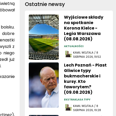
świetną
Ostatnie newsy
róbował
Wyjściowe składy
na spotkanie
boisku.
Korona Kielce -
o dobre
Legia Warszawa
(08.08.2026)
denastki
wyszli z
AKTUALNOŚCI
ko niego
KAMIL WOJTALA / 8
SIERPNIA 2026, 19:52
edł już
Lech Poznań - Piast
.
Gliwice typy
bukmacherskie i
kazanie
kursy. Kto
faworytem?
(09.08.2026)
EKSTRAKLASA TYPY
KAMIL WOJTALA / 8
SIERPNIA 2026, 19:28
tinez),