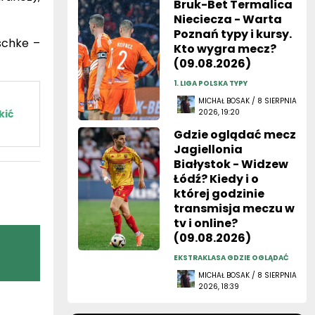
Bruk-Bet Termalica
Nieciecza - Warta
Poznań typy i kursy.
schke –
Kto wygra mecz?
(09.08.2026)
1. LIGA POLSKA TYPY
MICHAŁ BOSAK / 8 SIERPNIA
kić
2026, 19:20
Gdzie oglądać mecz
Jagiellonia
Białystok - Widzew
Łódź? Kiedy i o
której godzinie
transmisja meczu w
tv i online?
(09.08.2026)
EKSTRAKLASA GDZIE OGLĄDAĆ
MICHAŁ BOSAK / 8 SIERPNIA
2026, 18:39