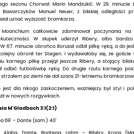
iego sezonu Chorwat Mario Mandzukić. W 29. minucie 
r Bawarczyków Manuel Neuer, z bliskiej odległości p
siał uznać wyższość bramkarza.
 Moanchium całkowicie zdominował poczynania na 
skuteczności. W słupek uderzył Ribery, albo bardz
W 67. minucie obrońca Borussii odbił piłkę ręką, a do je
olejny obronił ter Stegen. I wydawałoby się, że goście 
niu karnego piłkę przejął jeszcze Ribery, a stojący blis
 odbić futbolówkę ręką. Do drugie rzutu karnego posz
strzałem po ziemi nie dał szans 21-letniemu bramkarzowi
est dla nikogo zaskoczeniem, ważniejszy był styl i po
ził w nowych rozgywkach.
a M'Gladbach 3:1(2:1)
ba 69' – Dante (sam.) 40'
Alaba, Dante, Boateng, Lahm – Ribéry, Kroos (Mar