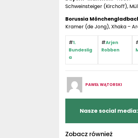
Schweinsteiger (Kirchoff), Mü
Borussia Mönchengladbac
Kramer (de Jong), Xhaka – Ar
#
#
1.
Arjen
Bundeslig
Robben
a
PAWEŁ WĄTORSKI
Nasze social media:
Zobacz również