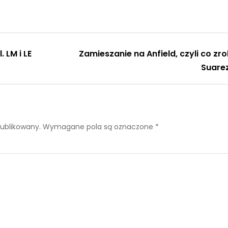
 LM i LE
Zamieszanie na Anfield, czyli co zro
Suare
publikowany.
Wymagane pola są oznaczone
*