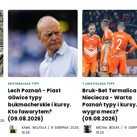
EKSTRAKLASA TYPY
1. LIGA POLSKA TYPY
Lech Poznań - Piast
Bruk-Bet Termalica
Gliwice typy
Nieciecza - Warta
bukmacherskie i kursy.
Poznań typy i kursy
Kto faworytem?
wygra mecz?
(09.08.2026)
(09.08.2026)
26,
KAMIL WOJTALA / 8 SIERPNIA 2026,
MICHAŁ BOSAK / 8 SIERP
19:28
19:20