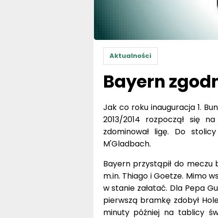
Aktualności
Bayern zgodn
Jak co roku inauguracja 1. Bu
2013/2014 rozpoczął się n
zdominował ligę. Do stolic
M'Gladbach.
Bayern przystąpił do meczu b
m.in. Thiago i Goetze. Mimo 
w stanie załatać. Dla Pepa Gua
pierwszą bramkę zdobył Holen
minuty później na tablicy św