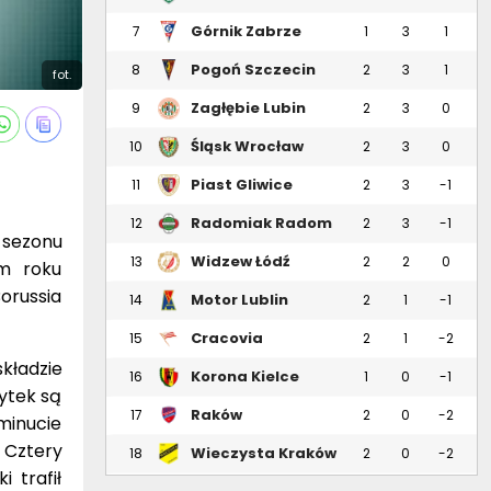
Górnik Zabrze
7
1
3
1
Pogoń Szczecin
8
2
3
1
fot.
Zagłębie Lubin
9
2
3
0
Śląsk Wrocław
10
2
3
0
Piast Gliwice
11
2
3
-1
Radomiak Radom
12
2
3
-1
k sezonu
Widzew Łódź
13
2
2
0
im roku
orussia
Motor Lublin
14
2
1
-1
Cracovia
15
2
1
-2
kładzie
Korona Kielce
16
1
0
-1
ytek są
Raków
17
2
0
-2
 minucie
Częstochowa
 Cztery
Wieczysta Kraków
18
2
0
-2
 trafił