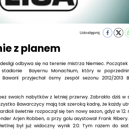
Udostępnij:
ie z planem
ndesligi odbywa się na terenie mistrza Niemiec. Począte
a stadionie Bayernu Monachium, który w poprzedn
y Bawarii przyjechał ósmy zespół sezonu 2012/2013 B
ez swoich nabytków z letniej przerwy. Zabrakło dziś w s
wszystko Bawarczycy mają tak szeroką kadrę, że każdy ub
rdioli świetnie rozpoczął się ten nowy sezon, gdyż w 12.
der Arjen Robben, a przy golu asystował Frank Ribery.
ietlnej był już widoczny wynik 2:0. Tym razem do siatki