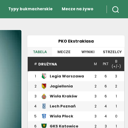
Typy bukmacherskie
Mecze na żywo
PKO Ekstraklasa
TABELA
MECZE
WYNIKI
STRZELCY
B
DRUŻYNA
#
M
PKT
(+/-)
Legia Warszawa
1
2
6
3
Jagiellonia
2
2
6
2
Białystok
Wisła Kraków
3
3
6
1
Lech Poznań
4
2
4
1
Wisła Płock
5
3
4
0
GKS Katowice
6
2
3
1