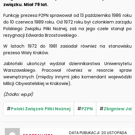
związku. Miał 79 lat.
Funkcję prezesa PZPN sprawował od 13 października 1986 roku
do 10 czerwca 1989 roku. Od 1972 roku był członkiem zarządu
Polskiego Związku Piłki Nożnej, zaś na jego czele stanął po
rezygnacji Edwarda Brzostowskiego .
W latach 1972 do 1981 zasiadał również na stanowisku
prezesa Wisły Kraków.
Jabłoński ukończył wydział dziennikarstwa Uniwersytetu
Warszawskiego. Pracował również w resorcie spraw
wewnętrznych (między innymi jako komendant wojewódzki
Milicji Obywatelskiej w Krakowie).
(Źródło: wp.pl)
#
#
#
Polski Związek Piłki Nożnej
PZPN
Zbigniew Jab
DATA PUBLIKACJI: 20 LISTOPADA