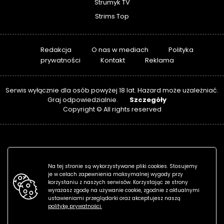
Strumyk TV
Strims Top
Redakcja
O nas w mediach
Polityka
prywatności
Kontakt
Reklama
Serwis wyłącznie dla osób powyżej 18 lat. Hazard może uzależniać.
Szczegóły
Graj odpowiedzialnie.
Copyright © All rights reserved
Na tej stronie są wykorzystywane pliki cookies. Stosujemy
je w celach zapewnienia maksymalnej wygody przy
korzystaniu z naszych serwisów. Korzystając ze strony
wyrażasz zgodę na używanie cookie, zgodnie z aktualnymi
ustawieniami przeglądarki oraz akceptujesz naszą
politykę prywatności.