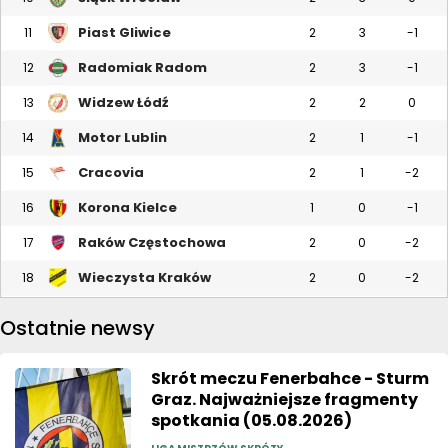
Piast Gliwice
11
2
3
-1
Radomiak Radom
12
2
3
-1
Widzew Łódź
13
2
2
0
Motor Lublin
14
2
1
-1
Cracovia
15
2
1
-2
Korona Kielce
16
1
0
-1
Raków Częstochowa
17
2
0
-2
Wieczysta Kraków
18
2
0
-2
Ostatnie newsy
Skrót meczu Fenerbahce - Sturm
Graz. Najważniejsze fragmenty
spotkania (05.08.2026)