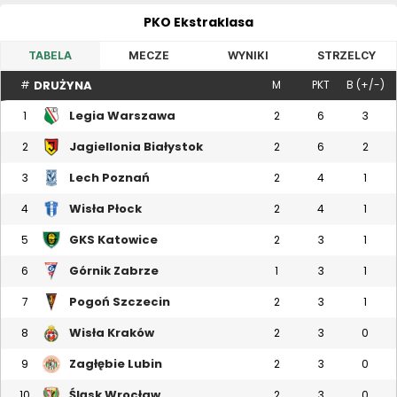
PKO Ekstraklasa
TABELA
MECZE
WYNIKI
STRZELCY
DRUŻYNA
#
M
PKT
B (+/-)
Legia Warszawa
1
2
6
3
Jagiellonia Białystok
2
2
6
2
Lech Poznań
3
2
4
1
Wisła Płock
4
2
4
1
GKS Katowice
5
2
3
1
Górnik Zabrze
6
1
3
1
Pogoń Szczecin
7
2
3
1
Wisła Kraków
8
2
3
0
Zagłębie Lubin
9
2
3
0
Śląsk Wrocław
10
2
3
0