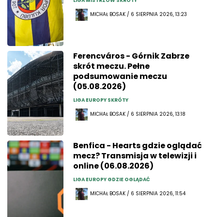
LIGA MISTRZÓW SKRÓTY
MICHAŁ BOSAK / 6 SIERPNIA 2026, 13:23
Ferencváros - Górnik Zabrze
skrót meczu. Pełne
podsumowanie meczu
(05.08.2026)
LIGA EUROPY SKRÓTY
MICHAŁ BOSAK / 6 SIERPNIA 2026, 13:18
Benfica - Hearts gdzie oglądać
mecz? Transmisja w telewizji i
online (06.08.2026)
LIGA EUROPY GDZIE OGLĄDAĆ
MICHAŁ BOSAK / 6 SIERPNIA 2026, 11:54