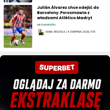
Julián Álvarez chce odejść do
Barcelony. Porozmawia z
władzami Atlético Madryt
AKTUALNOŚCI
KAMIL WOJTALA / 6 SIERPNIA 2026, 17:01