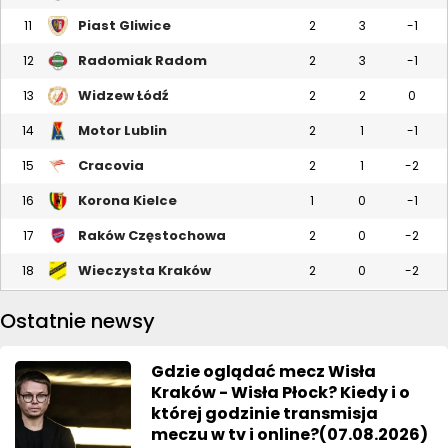
Piast Gliwice
11
2
3
-1
Radomiak Radom
12
2
3
-1
Widzew Łódź
13
2
2
0
Motor Lublin
14
2
1
-1
Cracovia
15
2
1
-2
Korona Kielce
16
1
0
-1
Raków Częstochowa
17
2
0
-2
Wieczysta Kraków
18
2
0
-2
Ostatnie newsy
Gdzie oglądać mecz Wisła
Kraków - Wisła Płock? Kiedy i o
której godzinie transmisja
meczu w tv i online?(07.08.2026)