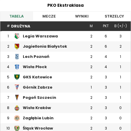
PKO Ekstraklasa
TABELA
MECZE
WYNIKI
STRZELCY
DRUŻYNA
#
M
PKT
B (+/-)
Legia Warszawa
1
2
6
3
Jagiellonia Białystok
2
2
6
2
Lech Poznań
3
2
4
1
Wisła Płock
4
2
4
1
GKS Katowice
5
2
3
1
Górnik Zabrze
6
1
3
1
Pogoń Szczecin
7
2
3
1
Wisła Kraków
8
2
3
0
Zagłębie Lubin
9
2
3
0
Śląsk Wrocław
10
2
3
0