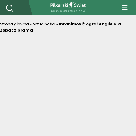
PiłkarskiSwiat.com
Strona główna
»
Aktualności
»
Ibrahimović ograł Anglię 4:2!
Zobacz bramki