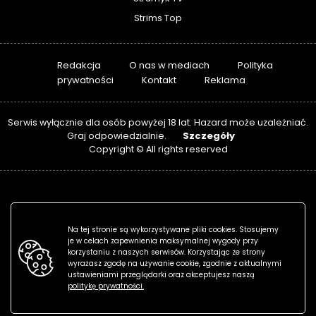
Strims Top
Redakcja
O nas w mediach
Polityka
prywatności
Kontakt
Reklama
Serwis wyłącznie dla osób powyżej 18 lat. Hazard może uzależniać.
Szczegóły
Graj odpowiedzialnie.
Copyright © All rights reserved
Na tej stronie są wykorzystywane pliki cookies. Stosujemy
je w celach zapewnienia maksymalnej wygody przy
korzystaniu z naszych serwisów. Korzystając ze strony
wyrażasz zgodę na używanie cookie, zgodnie z aktualnymi
ustawieniami przeglądarki oraz akceptujesz naszą
politykę prywatności.