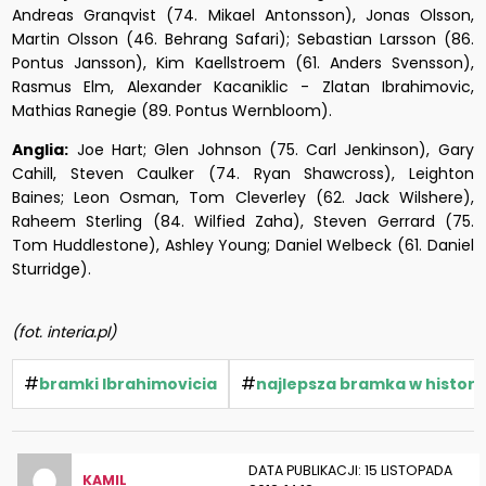
Andreas Granqvist (74. Mikael Antonsson), Jonas Olsson,
Martin Olsson (46. Behrang Safari); Sebastian Larsson (86.
Pontus Jansson), Kim Kaellstroem (61. Anders Svensson),
Rasmus Elm, Alexander Kacaniklic - Zlatan Ibrahimovic,
Mathias Ranegie (89. Pontus Wernbloom).
Anglia:
Joe Hart; Glen Johnson (75. Carl Jenkinson), Gary
Cahill, Steven Caulker (74. Ryan Shawcross), Leighton
Baines; Leon Osman, Tom Cleverley (62. Jack Wilshere),
Raheem Sterling (84. Wilfied Zaha), Steven Gerrard (75.
Tom Huddlestone), Ashley Young; Daniel Welbeck (61. Daniel
Sturridge).
(fot. interia.pl)
#
#
bramki Ibrahimovicia
najlepsza bramka w historii
DATA PUBLIKACJI: 15 LISTOPADA
KAMIL