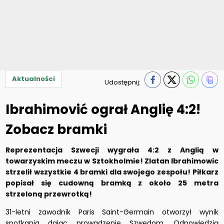
Aktualności
Udostępnij:
Ibrahimović ograł Anglię 4:2!
Zobacz bramki
Reprezentacja Szwecji wygrała 4:2 z Anglią w
towarzyskim meczu w Sztokholmie! Zlatan Ibrahimowic
strzelił wszystkie 4 bramki dla swojego zespołu! Piłkarz
popisał się cudowną bramką z około 25 metra
strzeloną przewrotką!
31-letni zawodnik Paris Saint-Germain otworzył wynik
spotkania dając prowadzenie Szwedom. Odpowiedzią