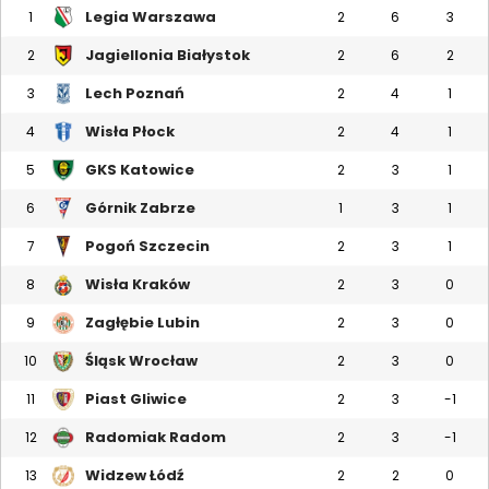
Legia Warszawa
1
2
6
3
Jagiellonia Białystok
2
2
6
2
Lech Poznań
3
2
4
1
Wisła Płock
4
2
4
1
GKS Katowice
5
2
3
1
Górnik Zabrze
6
1
3
1
Pogoń Szczecin
7
2
3
1
Wisła Kraków
8
2
3
0
Zagłębie Lubin
9
2
3
0
Śląsk Wrocław
10
2
3
0
Piast Gliwice
11
2
3
-1
Radomiak Radom
12
2
3
-1
Widzew Łódź
13
2
2
0