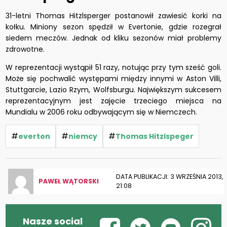
31-letni Thomas Hitzlsperger postanowił zawiesić korki na
kołku. Miniony sezon spędził w Evertonie, gdzie rozegrał
siedem meczów. Jednak od kliku sezonów miał problemy
zdrowotne.
W reprezentacji wystąpił 51 razy, notując przy tym sześć goli.
Może się pochwalić występami między innymi w Aston Villi,
Stuttgarcie, Lazio Rzym, Wolfsburgu. Największym sukcesem
reprezentacyjnym jest zajęcie trzeciego miejsca na
Mundialu w 2006 roku odbywającym się w Niemczech.
#
#
#
everton
niemcy
Thomas Hitzlspeger
DATA PUBLIKACJI: 3 WRZEŚNIA 2013,
PAWEŁ WĄTORSKI
21:08
Nasze social