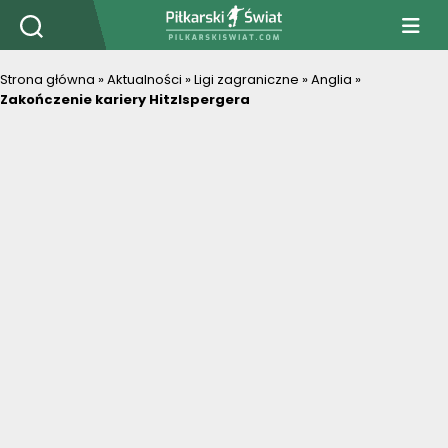
PiłkarskiSwiat.com
Strona główna
»
Aktualności
»
Ligi zagraniczne
»
Anglia
»
Zakończenie kariery Hitzlspergera