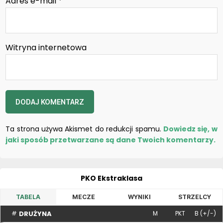
Adres e-mail
*
Witryna internetowa
Ta strona używa Akismet do redukcji spamu.
Dowiedz się, w
jaki sposób przetwarzane są dane Twoich komentarzy.
PKO Ekstraklasa
TABELA
MECZE
WYNIKI
STRZELCY
DRUŻYNA
#
M
PKT
B (+/-)