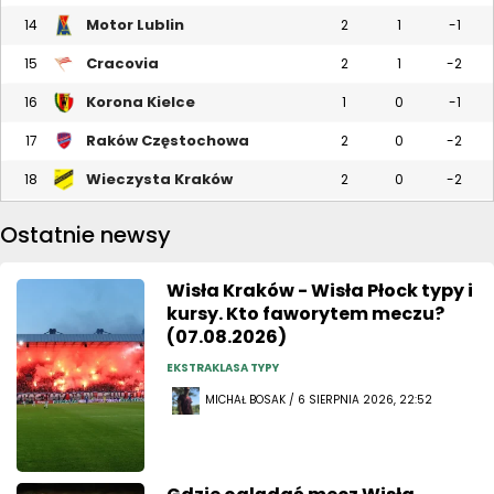
Motor Lublin
14
2
1
-1
Cracovia
15
2
1
-2
Korona Kielce
16
1
0
-1
Raków Częstochowa
17
2
0
-2
Wieczysta Kraków
18
2
0
-2
Ostatnie newsy
Wisła Kraków - Wisła Płock typy i
kursy. Kto faworytem meczu?
(07.08.2026)
EKSTRAKLASA TYPY
MICHAŁ BOSAK / 6 SIERPNIA 2026, 22:52