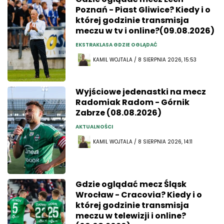
Poznań - Piast Gliwice? Kiedy i o
której godzinie transmisja
meczu w tv i online?(09.08.2026)
EKSTRAKLASA GDZIE OGLĄDAĆ
KAMIL WOJTALA / 8 SIERPNIA 2026, 15:53
Wyjściowe jedenastki na mecz
Radomiak Radom - Górnik
Zabrze (08.08.2026)
AKTUALNOŚCI
KAMIL WOJTALA / 8 SIERPNIA 2026, 14:11
Gdzie oglądać mecz Śląsk
Wrocław - Cracovia? Kiedy i o
której godzinie transmisja
meczu w telewizji i online?