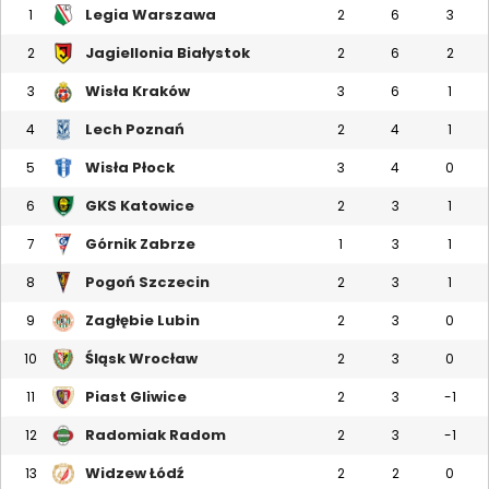
Legia Warszawa
1
2
6
3
Jagiellonia Białystok
2
2
6
2
Wisła Kraków
3
3
6
1
Lech Poznań
4
2
4
1
Wisła Płock
5
3
4
0
GKS Katowice
6
2
3
1
Górnik Zabrze
7
1
3
1
Pogoń Szczecin
8
2
3
1
Zagłębie Lubin
9
2
3
0
Śląsk Wrocław
10
2
3
0
Piast Gliwice
11
2
3
-1
Radomiak Radom
12
2
3
-1
Widzew Łódź
13
2
2
0