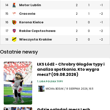
Motor Lublin
14
2
1
-1
Cracovia
15
2
1
-2
Korona Kielce
16
1
0
-1
Raków Częstochowa
17
2
0
-2
Wieczysta Kraków
18
2
0
-2
Ostatnie newsy
ŁKS Łódź - Chrobry Głogów typy i
analiza spotkania. Kto wygra
mecz? (09.08.2026)
1. LIGA POLSKA TYPY
MICHAŁ BOSAK / 8 SIERPNIA 2026, 16:11
Gdzie oglądać mecz Lech