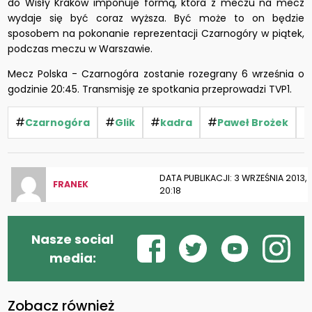
do Wisły Kraków imponuje formą, która z meczu na mecz
wydaje się być coraz wyższa. Być może to on będzie
sposobem na pokonanie reprezentacji Czarnogóry w piątek,
podczas meczu w Warszawie.
Mecz Polska - Czarnogóra zostanie rozegrany 6 września o
godzinie 20:45. Transmisję ze spotkania przeprowadzi TVP1.
#
#
#
#
Czarnogóra
Glik
kadra
Paweł Brożek
DATA PUBLIKACJI: 3 WRZEŚNIA 2013,
FRANEK
20:18
Nasze social
media:
Zobacz również