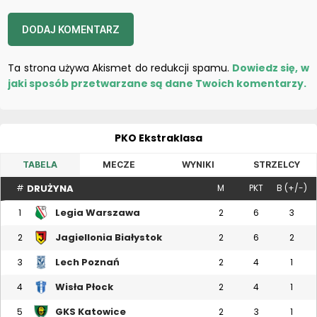
Ta strona używa Akismet do redukcji spamu.
Dowiedz się, w
jaki sposób przetwarzane są dane Twoich komentarzy.
PKO Ekstraklasa
TABELA
MECZE
WYNIKI
STRZELCY
DRUŻYNA
#
M
PKT
B (+/-)
Legia Warszawa
1
2
6
3
Jagiellonia Białystok
2
2
6
2
Lech Poznań
3
2
4
1
Wisła Płock
4
2
4
1
GKS Katowice
5
2
3
1