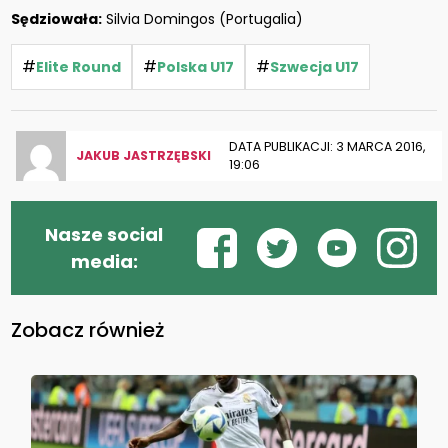
Sędziowała:
Silvia Domingos (Portugalia)
#
#
#
Elite Round
Polska U17
Szwecja U17
DATA PUBLIKACJI: 3 MARCA 2016,
JAKUB JASTRZĘBSKI
19:06
Nasze social
media:
Zobacz również