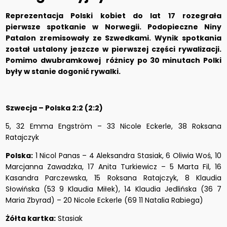
Reprezentacja Polski kobiet do lat 17 rozegrała
pierwsze spotkanie w Norwegii. Podopieczne Niny
Patalon zremisowały ze Szwedkami. Wynik spotkania
został ustalony jeszcze w pierwszej części rywalizacji.
Pomimo dwubramkowej różnicy po 30 minutach Polki
były w stanie dogonić rywalki.
Szwecja – Polska 2:2 (2:2)
5, 32 Emma Engström – 33 Nicole Eckerle, 38 Roksana
Ratajczyk
Polska:
1 Nicol Panas – 4 Aleksandra Stasiak, 6 Oliwia Woś, 10
Marcjanna Zawadzka, 17 Anita Turkiewicz – 5 Marta Fil, 16
Kasandra Parczewska, 15 Roksana Ratajczyk, 8 Klaudia
Słowińska (53 9 Klaudia Miłek), 14 Klaudia Jedlińska (36 7
Maria Zbyrad) – 20 Nicole Eckerle (69 11 Natalia Rabiega)
Żółta kartka:
Stasiak