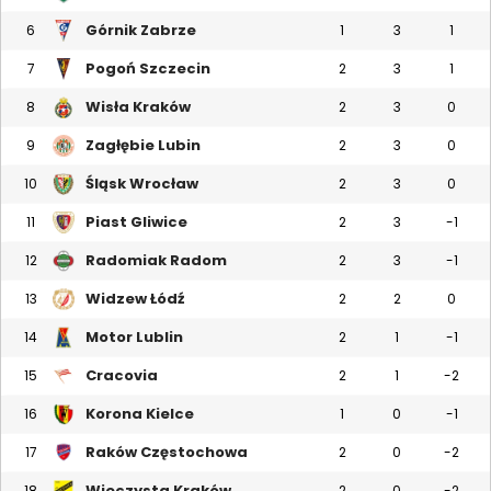
Górnik Zabrze
6
1
3
1
Pogoń Szczecin
7
2
3
1
Wisła Kraków
8
2
3
0
Zagłębie Lubin
9
2
3
0
Śląsk Wrocław
10
2
3
0
Piast Gliwice
11
2
3
-1
Radomiak Radom
12
2
3
-1
Widzew Łódź
13
2
2
0
Motor Lublin
14
2
1
-1
Cracovia
15
2
1
-2
Korona Kielce
16
1
0
-1
Raków Częstochowa
17
2
0
-2
Wieczysta Kraków
18
2
0
-2