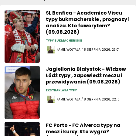
SL Benfica - Academico Viseu
typy bukmacherskie , prognozy i
analiza. Kto faworytem?
(09.08.2026)
TYPY BUKMACHERSKIE
KAMIL WOJTALA / 8 SIERPNIA 2026, 23:01
Jagiellonia Białystok - Widzew
Łódź typy , zapowiedź meczu i
przewidywania (09.08.2026)
EKSTRAKLASA TYPY
KAMIL WOJTALA / 8 SIERPNIA 2026, 22:10
FC Porto - FC Alverca typy na
mecz i kursy. Kto wygra?