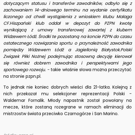
dotyczącym statusu i transferów zawodników, odbyło się z
zachowaniem 14-dniowego terminu na wydanie certyfikatu
liczonego od chwili wystąpienia z wnioskiem klubu Malaga
CF.Hiszpański klub oddał w depozyt do PZPN kwotę
wynikającą z umowy transferowej zawartej z klubem
Widzewem Łódź. Środki te pozostaną na koncie PZPN do czasu
ostatecznego rozwiązania sportu o przynależność zawodnika
pomiędzy Widzewem Łódź a Jagiellonią Białystok.Polski
Związek Piłki Nożnej podejmując stosowną decyzję kierował
się również dobrem zawodnika i perspektywami jego
sportowego rozwoju. -
takie właśnie słowa można przeczytać
na stronie pzpn.pl.
To jednak nie koniec dobrych wieści dla 21-latka. Kolejną z
nich przekazał mu selekcjoner reprezentacji Polski -
Waldemar Fornalik. Młody napastnik został powołany na
mecze, które zostaną rozegrane w ramach eliminacji do
mistrzostw świata przeciwko Czarnogórze i San Marino.