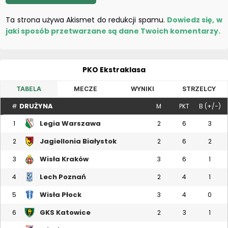
Ta strona używa Akismet do redukcji spamu.
Dowiedz się, w
jaki sposób przetwarzane są dane Twoich komentarzy.
PKO Ekstraklasa
TABELA
MECZE
WYNIKI
STRZELCY
DRUŻYNA
#
M
PKT
B (+/-)
Legia Warszawa
1
2
6
3
Jagiellonia Białystok
2
2
6
2
Wisła Kraków
3
3
6
1
Lech Poznań
4
2
4
1
Wisła Płock
5
3
4
0
GKS Katowice
6
2
3
1