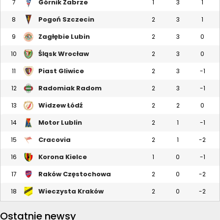
Górnik Zabrze
7
1
3
1
Pogoń Szczecin
8
2
3
1
Zagłębie Lubin
9
2
3
0
Śląsk Wrocław
10
2
3
0
Piast Gliwice
11
2
3
-1
Radomiak Radom
12
2
3
-1
Widzew Łódź
13
2
2
0
Motor Lublin
14
2
1
-1
Cracovia
15
2
1
-2
Korona Kielce
16
1
0
-1
Raków Częstochowa
17
2
0
-2
Wieczysta Kraków
18
2
0
-2
Ostatnie newsy