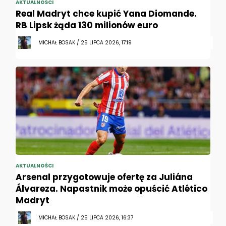
AKTUALNOŚCI
Real Madryt chce kupić Yana Diomande.
RB Lipsk żąda 130 milionów euro
MICHAŁ BOSAK / 25 LIPCA 2026, 17:19
AKTUALNOŚCI
Arsenal przygotowuje ofertę za Juliána
Álvareza. Napastnik może opuścić Atlético
Madryt
MICHAŁ BOSAK / 25 LIPCA 2026, 16:37