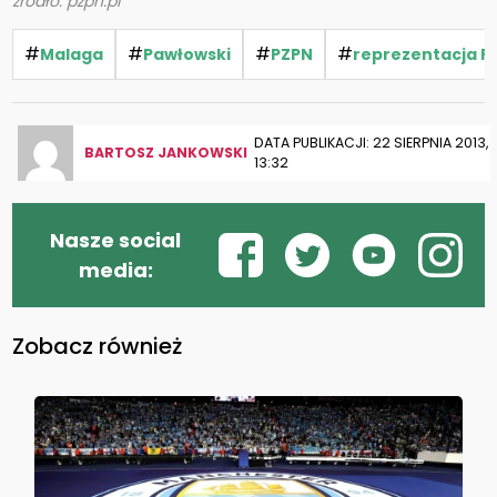
źródło: pzpn.pl
#
#
#
#
Malaga
Pawłowski
PZPN
reprezentacja Po
DATA PUBLIKACJI: 22 SIERPNIA 2013,
BARTOSZ JANKOWSKI
13:32
Nasze social
media:
Zobacz również