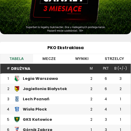
PKO Ekstraklasa
TABELA
MECZE
WYNIKI
STRZELCY
DRUŻYNA
#
M
PKT
B (+/-)
Legia Warszawa
1
2
6
3
Jagiellonia Białystok
2
2
6
2
Lech Poznań
3
2
4
1
Wisła Płock
4
2
4
1
GKS Katowice
5
2
3
1
Górnik Zabrze
6
1
3
1