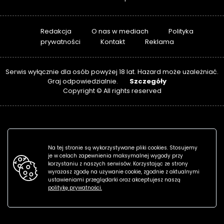
Redakcja
O nas w mediach
Polityka
prywatności
Kontakt
Reklama
Serwis wyłącznie dla osób powyżej 18 lat. Hazard może uzależniać.
Szczegóły
Graj odpowiedzialnie.
Copyright © All rights reserved
Na tej stronie są wykorzystywane pliki cookies. Stosujemy
je w celach zapewnienia maksymalnej wygody przy
korzystaniu z naszych serwisów. Korzystając ze strony
wyrażasz zgodę na używanie cookie, zgodnie z aktualnymi
ustawieniami przeglądarki oraz akceptujesz naszą
politykę prywatności.