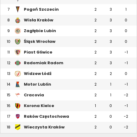
Pogoń Szczecin
7
2
3
1
Wisła Kraków
8
2
3
0
Zagłębie Lubin
9
2
3
0
Śląsk Wrocław
10
2
3
0
Piast Gliwice
11
2
3
-1
Radomiak Radom
12
2
3
-1
Widzew Łódź
13
2
2
0
Motor Lublin
14
2
1
-1
Cracovia
15
2
1
-2
Korona Kielce
16
1
0
-1
Raków Częstochowa
17
2
0
-2
Wieczysta Kraków
18
2
0
-2