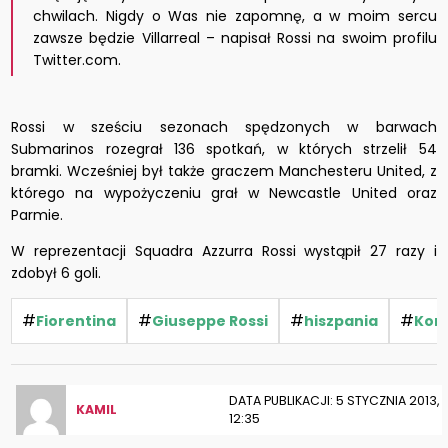
chwilach. Nigdy o Was nie zapomnę, a w moim sercu
zawsze będzie Villarreal – napisał Rossi na swoim profilu
Twitter.com.
Rossi w sześciu sezonach spędzonych w barwach
Submarinos rozegrał 136 spotkań, w których strzelił 54
bramki. Wcześniej był także graczem Manchesteru United, z
którego na wypożyczeniu grał w Newcastle United oraz
Parmie.
W reprezentacji Squadra Azzurra Rossi wystąpił 27 razy i
zdobył 6 goli.
#
#
#
#
Fiorentina
Giuseppe Rossi
hiszpania
Kon
DATA PUBLIKACJI: 5 STYCZNIA 2013,
KAMIL
12:35