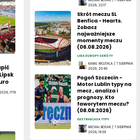
MICHAŁ BOSAK / 7 SIERPNIA
2026, 22:17
Skrót meczu SL
Benfica - Hearts.
Zobacz
najważniejsze
momenty meczu
(06.08.2026)
LIGA EUROPY SKRÓTY
KAMIL WOJTALA / 7 SIERPNIA
upić
2026, 20:40
Lipsk
Pogoń Szczecin -
uro
Motor Lublin typy na
mecz , analiza i
026, 17:19
prognozy. Kto
faworytem meczu?
(08.08.2026)
EKSTRAKLASA TYPY
MICHAŁ BOSAK / 7 SIERPNIA
2026, 19:36