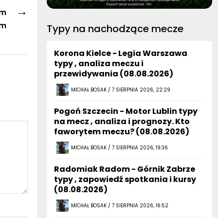
→
ym
em
Typy na nachodzące mecze
Korona Kielce - Legia Warszawa
typy , analiza meczu i
przewidywania (08.08.2026)
MICHAŁ BOSAK / 7 SIERPNIA 2026, 22:29
Pogoń Szczecin - Motor Lublin typy
na mecz , analiza i prognozy. Kto
faworytem meczu? (08.08.2026)
MICHAŁ BOSAK / 7 SIERPNIA 2026, 19:36
Radomiak Radom - Górnik Zabrze
typy , zapowiedź spotkania i kursy
(08.08.2026)
MICHAŁ BOSAK / 7 SIERPNIA 2026, 16:52