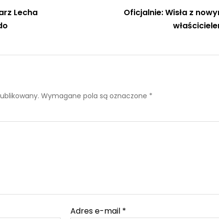
karz Lecha
Oficjalnie: Wisła z now
do
właściciel
publikowany.
Wymagane pola są oznaczone
*
Adres e-mail
*