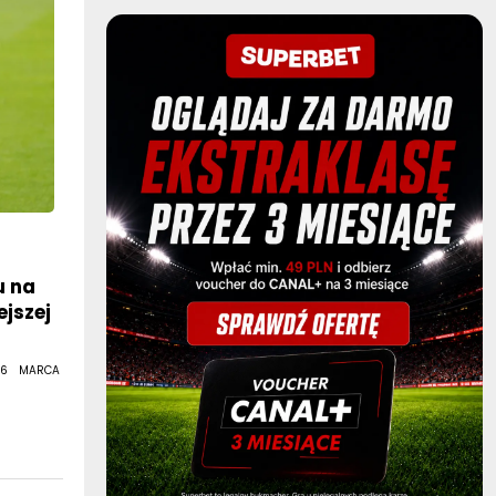
u na
ejszej
 6 MARCA