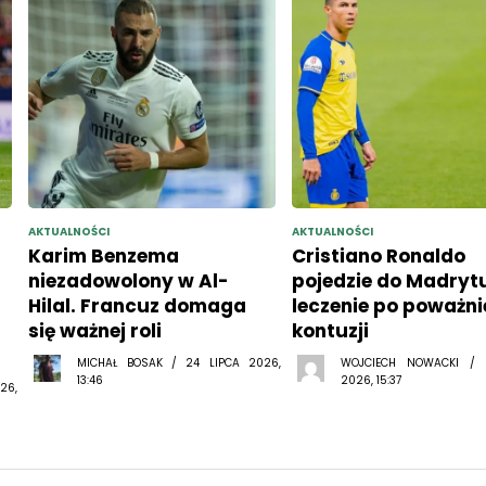
AKTUALNOŚCI
AKTUALNOŚCI
Karim Benzema
Cristiano Ronaldo
niezadowolony w Al-
pojedzie do Madryt
Hilal. Francuz domaga
leczenie po poważni
się ważnej roli
kontuzji
MICHAŁ BOSAK / 24 LIPCA 2026,
WOJCIECH NOWACKI /
13:46
2026, 15:37
26,