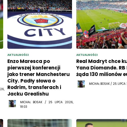
AKTUALNOŚCI
AKTUALNOŚCI
Enzo Maresca po
Real Madryt chce k
pierwszej konferencji
Yana Diomande. RB 
jako trener Manchesteru
żąda 130 milionów e
City. Padły słowa o
MICHAŁ BOSAK / 25 LIPCA 2
Rodrim, transferach i
26,
Jacku Grealishu
MICHAŁ BOSAK / 25 LIPCA 2026,
18:03