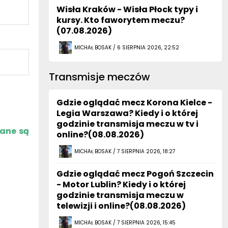
Wisła Kraków - Wisła Płock typy i
kursy. Kto faworytem meczu?
(07.08.2026)
MICHAŁ BOSAK / 6 SIERPNIA 2026, 22:52
Transmisje meczów
Gdzie oglądać mecz Korona Kielce -
Legia Warszawa? Kiedy i o której
godzinie transmisja meczu w tv i
zane są
online?(08.08.2026)
MICHAŁ BOSAK / 7 SIERPNIA 2026, 18:27
Gdzie oglądać mecz Pogoń Szczecin
- Motor Lublin? Kiedy i o której
godzinie transmisja meczu w
telewizji i online?(08.08.2026)
MICHAŁ BOSAK / 7 SIERPNIA 2026, 15:45