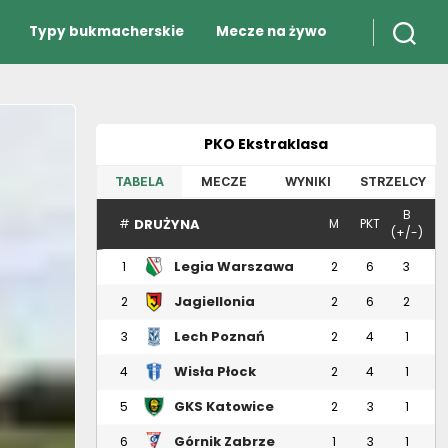
Typy bukmacherskie
Mecze na żywo
PKO Ekstraklasa
TABELA
MECZE
WYNIKI
STRZELCY
B
DRUŻYNA
#
M
PKT
(+/-)
Legia Warszawa
1
2
6
3
Jagiellonia
2
2
6
2
Białystok
Lech Poznań
3
2
4
1
Wisła Płock
4
2
4
1
GKS Katowice
5
2
3
1
Górnik Zabrze
6
1
3
1