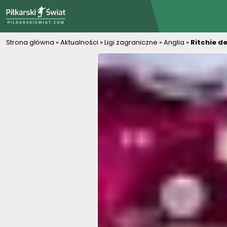
PiłkarskiSwiat.com
Strona główna
»
Aktualności
»
Ligi zagraniczne
»
Anglia
»
Ritchie d