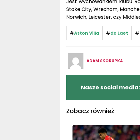
Jest wychowankiem klubu Roy
Stoke City, Wrexham, Manchest
Norwich, Leicester, czy Middl
#
#
#
Aston Villa
de Laet
ADAM SKORUPKA
Nasze social media:
Zobacz również