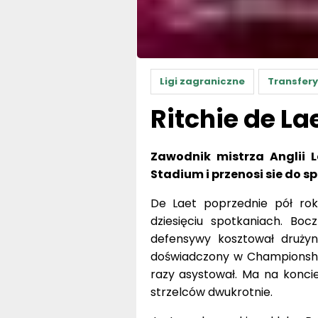
Ligi zagraniczne
Transfery
Ritchie de L
Zawodnik mistrza Anglii L
Stadium i przenosi sie do s
De Laet poprzednie pół rok
dziesięciu spotkaniach. Bo
defensywy kosztował drużynę
doświadczony w Championship,
razy asystował. Ma na koncie
strzelców dwukrotnie.