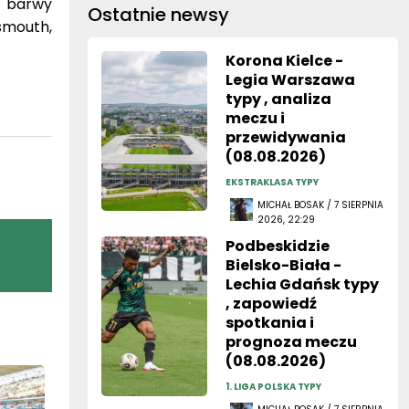
e barwy
Ostatnie newsy
tsmouth,
Korona Kielce -
Legia Warszawa
typy , analiza
meczu i
przewidywania
(08.08.2026)
EKSTRAKLASA TYPY
MICHAŁ BOSAK / 7 SIERPNIA
2026, 22:29
Podbeskidzie
Bielsko-Biała -
Lechia Gdańsk typy
, zapowiedź
spotkania i
prognoza meczu
(08.08.2026)
1. LIGA POLSKA TYPY