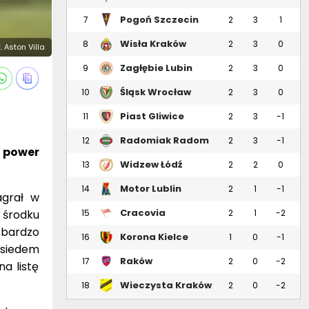
Pogoń Szczecin
7
2
3
1
Wisła Kraków
8
2
3
0
t. Aston Villa
Zagłębie Lubin
9
2
3
0
Śląsk Wrocław
10
2
3
0
Piast Gliwice
11
2
3
-1
Radomiak Radom
12
2
3
-1
g power
Widzew Łódź
13
2
2
0
Motor Lublin
14
2
1
-1
agrał w
Cracovia
 środku
15
2
1
-2
 bardzo
Korona Kielce
16
1
0
-1
 siedem
Raków
17
2
0
-2
a listę
Częstochowa
Wieczysta Kraków
18
2
0
-2