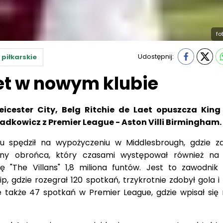
fo
Udostępnij:
 piłkarskie
aet w nowym klubie
eicester City, Belg Ritchie de Laet opuszcza Kin
padkowicz z Premier League - Aston Villi Birmingham.
u spędził na wypożyczeniu w Middlesbrough, gdzie z
czny obrońca, który czasami występował również na
 "The Villans" 1,8 miliona funtów. Jest to zawodnik
 gdzie rozegrał 120 spotkań, trzykrotnie zdobył gola i
 także 47 spotkań w Premier League, gdzie wpisał się n