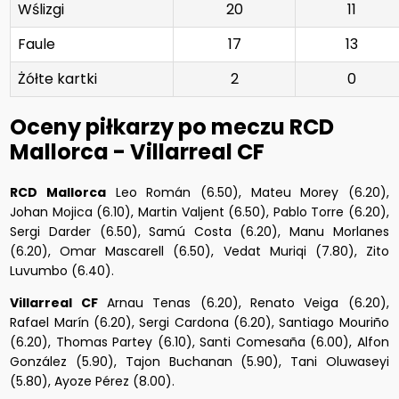
Wślizgi
20
11
Faule
17
13
Żółte kartki
2
0
Oceny piłkarzy po meczu RCD
Mallorca - Villarreal CF
RCD Mallorca
Leo Román (6.50), Mateu Morey (6.20),
Johan Mojica (6.10), Martin Valjent (6.50), Pablo Torre (6.20),
Sergi Darder (6.50), Samú Costa (6.20), Manu Morlanes
(6.20), Omar Mascarell (6.50), Vedat Muriqi (7.80), Zito
Luvumbo (6.40).
Villarreal CF
Arnau Tenas (6.20), Renato Veiga (6.20),
Rafael Marín (6.20), Sergi Cardona (6.20), Santiago Mouriño
(6.20), Thomas Partey (6.10), Santi Comesaña (6.00), Alfon
González (5.90), Tajon Buchanan (5.90), Tani Oluwaseyi
(5.80), Ayoze Pérez (8.00).