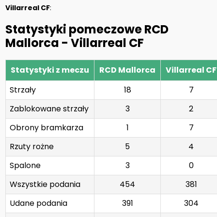
Villarreal CF
:
Statystyki pomeczowe RCD
Mallorca - Villarreal CF
Statystyki z meczu
RCD Mallorca
Villarreal CF
Strzały
18
7
Zablokowane strzały
3
2
Obrony bramkarza
1
7
Rzuty rożne
5
4
Spalone
3
0
Wszystkie podania
454
381
Udane podania
391
304