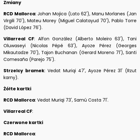
Zmiany
RCD Mallorca
: Johan Mojica (Lato 62'), Manu Morlanes (Jan
Virgili 70'), Mateu Morey (Miguel Calatayud 70'), Pablo Torre
(David López 76').
Villarreal CF
: Alfon González (Alberto Moleiro 63'), Tani
Oluwaseyi (Nicolas Pépé 63'), Ayoze Pérez (Georges
Mikautadze 70'), Tajon Buchanan (Gerard Moreno 71'), Santi
Comesaña (Parejo 75').
Strzelcy bramek
: Vedat Muriqi 47', Ayoze Pérez 31' (Rzut
karny).
Żółte kartki
RCD Mallorca
: Vedat Muriqi 73', Samú Costa 71'.
Villarreal CF
:
Czerwone kartki
RCD Mallorca
: