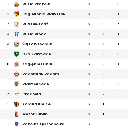
Wisła Kraków
5
3
6
1
Jagiellonia Białystok
6
3
6
0
Widzew Łódź
7
3
5
2
Wisła Płock
8
3
4
0
Śląsk Wrocław
9
3
4
0
GKS Katowice
10
2
3
1
Zagłębie Lubin
11
2
3
0
Radomiak Radom
12
3
3
-3
Piast Gliwice
13
3
3
-4
Cracovia
14
3
2
-2
Korona Kielce
15
2
1
-1
Motor Lublin
16
3
1
-3
Raków Częstochowa
17
2
0
-2