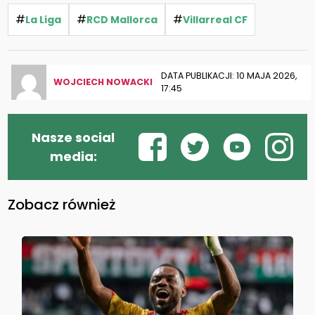
#
#
#
La Liga
RCD Mallorca
Villarreal CF
DATA PUBLIKACJI: 10 MAJA 2026,
WOJCIECH NOWACKI
17:45
Nasze social
media:
Zobacz również