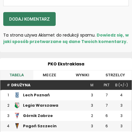
Ta strona używa Akismet do redukcji spamu.
Dowiedz się, w
jaki sposób przetwarzane są dane Twoich komentarzy.
PKO Ekstraklasa
TABELA
MECZE
WYNIKI
STRZELCY
DRUŻYNA
#
M
PKT
B (+/-)
Lech Poznań
1
3
7
4
Legia Warszawa
2
3
7
3
Górnik Zabrze
3
2
6
3
Pogoń Szczecin
4
3
6
3