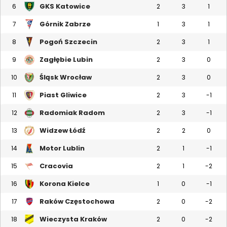
GKS Katowice
6
2
3
1
Górnik Zabrze
7
1
3
1
Pogoń Szczecin
8
2
3
1
Zagłębie Lubin
9
2
3
0
Śląsk Wrocław
10
2
3
0
Piast Gliwice
11
2
3
-1
Radomiak Radom
12
2
3
-1
Widzew Łódź
13
2
2
0
Motor Lublin
14
2
1
-1
Cracovia
15
2
1
-2
Korona Kielce
16
1
0
-1
Raków Częstochowa
17
2
0
-2
Wieczysta Kraków
18
2
0
-2