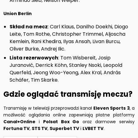
Armindo Sieb, Nelson Weiper.
Union Berlin
Skład na mecz
: Carl Klaus, Danilho Doekhi, Diogo
Leite, Tom Rothe, Christopher Trimmel, Aljoscha
Kemlein, Rani Khedira, Ilyas Ansah, Livan Burcu,
Oliver Burke, Andrej Ilic.
Lista rezerwowych
: Tom Wisbereit, Josip
Juranović, Derrick Köhn, Stanley Nsoki, Leopold
Querfeld, Jeong Woo-Yeong, Alex Kral, András
Schäfer, Tim Skarke.
Gdzie oglądać transmisję meczu?
Transmisję w telewizji przeprowadzi kanał
Eleven Sports 3
, a
możliwość oglądania online zapewniają płatne platformy
Canal+Online
i
Polsat Box Go
oraz darmowe serwisy
Fortuna TV
,
STS TV
,
Superbet TV
i
LVBET TV
.