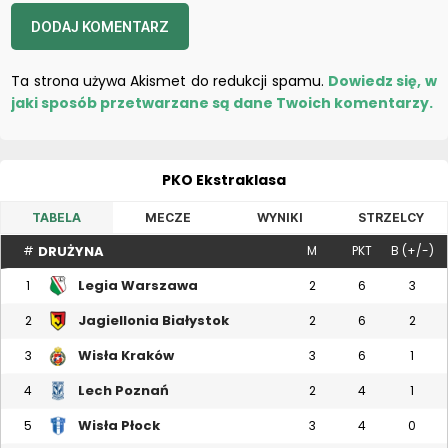
Ta strona używa Akismet do redukcji spamu.
Dowiedz się, w
jaki sposób przetwarzane są dane Twoich komentarzy.
PKO Ekstraklasa
TABELA
MECZE
WYNIKI
STRZELCY
DRUŻYNA
#
M
PKT
B (+/-)
Legia Warszawa
1
2
6
3
Jagiellonia Białystok
2
2
6
2
Wisła Kraków
3
3
6
1
Lech Poznań
4
2
4
1
Wisła Płock
5
3
4
0