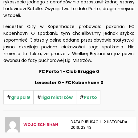
rykoszecie jednego z obrońców nie pozostawił żadnej szansy
Ludovicovi Butelle. Zwycięstwo to dało Porto, drugie miejsce
w tabeli.
Leicester City w Kopenhadze próbowało pokonać FC
Kobenhavn. O spotkaniu tym chcielibyśmy jednak szybko
zapomnieć. 3 strzały celne oddane przez obydwie statystyki,
jasno określają poziom ciekawości tego spotkania. Nie
zmienia to faktu, że gracze z Wielkiej Brytani są już pewni
awansu do fazy pucharowej Ligi Mistrzów.
FC Porto 1 - Club Brugge 0
Leicester 0 - FC Kobenhavn 0
#
#
#
grupa G
liga mistrzów
Porto
DATA PUBLIKACJI: 2 LISTOPADA
WOJCIECH BIŁAN
2016, 23:43