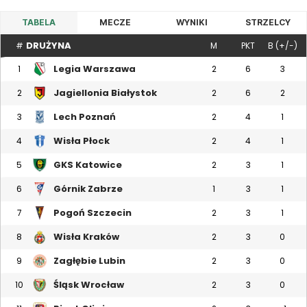
TABELA
MECZE
WYNIKI
STRZELCY
DRUŻYNA
#
M
PKT
B (+/-)
Legia Warszawa
1
2
6
3
Jagiellonia Białystok
2
2
6
2
Lech Poznań
3
2
4
1
Wisła Płock
4
2
4
1
GKS Katowice
5
2
3
1
Górnik Zabrze
6
1
3
1
Pogoń Szczecin
7
2
3
1
Wisła Kraków
8
2
3
0
Zagłębie Lubin
9
2
3
0
Śląsk Wrocław
10
2
3
0