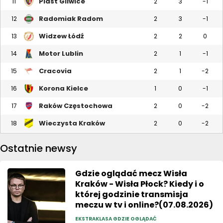
Piast Gliwice
11
2
3
-1
Radomiak Radom
12
2
3
-1
Widzew Łódź
13
2
2
0
Motor Lublin
14
2
1
-1
Cracovia
15
2
1
-2
Korona Kielce
16
1
0
-1
Raków Częstochowa
17
2
0
-2
Wieczysta Kraków
18
2
0
-2
Ostatnie newsy
Gdzie oglądać mecz Wisła
Kraków - Wisła Płock? Kiedy i o
której godzinie transmisja
meczu w tv i online?(07.08.2026)
EKSTRAKLASA GDZIE OGLĄDAĆ