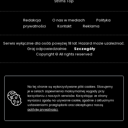
Strims Top
Redakcja
O nas w mediach
Polityka
prywatności
Kontakt
Reklama
Serwis wyłącznie dla osób powyżej 18 lat. Hazard może uzależniać.
Szczegóły
Graj odpowiedzialnie.
Copyright © All rights reserved
Na tej stronie są wykorzystywane pliki cookies. Stosujemy
je w celach zapewnienia maksymalnej wygody przy
korzystaniu z naszych serwisów. Korzystając ze strony
wyrażasz zgodę na używanie cookie, zgodnie z aktualnymi
ustawieniami przeglądarki oraz akceptujesz naszą
politykę prywatności.