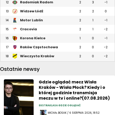
Radomiak Radom
12
2
3
-1
Widzew Łódź
13
2
2
0
Motor Lublin
14
2
1
-1
Cracovia
15
2
1
-2
Korona Kielce
16
1
0
-1
Raków Częstochowa
17
2
0
-2
Wieczysta Kraków
18
2
0
-2
Ostatnie newsy
Gdzie oglądać mecz Wisła
Kraków - Wisła Płock? Kiedy i o
której godzinie transmisja
meczu w tv i online?(07.08.2026)
EKSTRAKLASA GDZIE OGLĄDAĆ
MICHAŁ BOSAK / 6 SIERPNIA 2026, 18:52