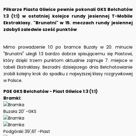
Piłkarze Piasta Gliwice pewnie pokonali GKS Bełchatów
1:3 (1:1) w ostatniej kolejce rundy jesiennej T-Mobile
Ekstraklasy. "Brunatni" w 15. meczach rundy jesiennej
zdobyli zaledwie sześć punktów
Mimo prowadzenie 1:0 po bramce Buzały w 20. minucie
"Brunatni" ulegli 1:3 bardzo dobrze spisującemu się Piastowi,
który dzięki trzem punktom aktualnie zajmuje 7. miejsce w
tabeli Ekstraklasy. Bezradni dzisiejszego dnia Bełchatowianie
zrobili kolejny krok do spadku z najwyższej klasy rozgrywkowej
w Polsce.
PGE GKS Bełchatów - Piast Gliwice 1:3 (1:1)
Bramki:
Buzała 20' -GKS
Podgórski 39',61' -Piast