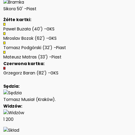
Sikora 50' -Piast
Żółte kartki:
Paweł Buzała (40') -GKS
Miroslav Bozok (62') -GKS
Tomasz Podgórski (32') -Piast
Mateusz Matras (33') -Piast
Czerwona kartka:
Grzegorz Baran (82') -GKS
Sędzia:
Tomasz Musiał (Kraków).
Widzów:
1 200