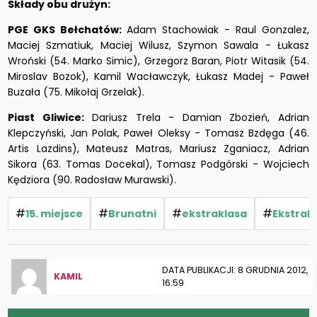
Składy obu drużyn:
PGE GKS Bełchatów:
Adam Stachowiak - Raul Gonzalez,
Maciej Szmatiuk, Maciej Wilusz, Szymon Sawala - Łukasz
Wroński (54. Marko Simic), Grzegorz Baran, Piotr Witasik (54.
Miroslav Bozok), Kamil Wacławczyk, Łukasz Madej - Paweł
Buzała (75. Mikołaj Grzelak).
Piast Gliwice:
Dariusz Trela - Damian Zbozień, Adrian
Klepczyński, Jan Polak, Paweł Oleksy - Tomasz Bzdęga (46.
Artis Lazdins), Mateusz Matras, Mariusz Zganiacz, Adrian
Sikora (63. Tomas Docekal), Tomasz Podgórski - Wojciech
Kędziora (90. Radosław Murawski).
#
#
#
#
15. miejsce
Brunatni
ekstraklasa
Ekstrak
DATA PUBLIKACJI: 8 GRUDNIA 2012,
KAMIL
16:59