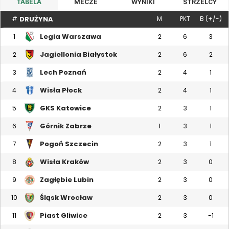
TABELA
MECZE
WYNIKI
STRZELCY
DRUŻYNA
#
M
PKT
B (+/-)
Legia Warszawa
1
2
6
3
Jagiellonia Białystok
2
2
6
2
Lech Poznań
3
2
4
1
Wisła Płock
4
2
4
1
GKS Katowice
5
2
3
1
Górnik Zabrze
6
1
3
1
Pogoń Szczecin
7
2
3
1
Wisła Kraków
8
2
3
0
Zagłębie Lubin
9
2
3
0
Śląsk Wrocław
10
2
3
0
Piast Gliwice
11
2
3
-1