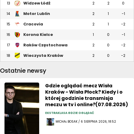
Widzew Łódź
13
2
2
0
Motor Lublin
14
2
1
-1
Cracovia
15
2
1
-2
Korona Kielce
16
1
0
-1
Raków Częstochowa
17
2
0
-2
Wieczysta Kraków
18
2
0
-2
Ostatnie newsy
Gdzie oglądać mecz Wisła
Kraków - Wisła Płock? Kiedy i o
której godzinie transmisja
meczu w tv i online?(07.08.2026)
EKSTRAKLASA GDZIE OGLĄDAĆ
MICHAŁ BOSAK / 6 SIERPNIA 2026, 18:52