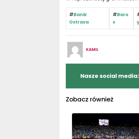
#
#
Banik
Baro
Ostrava
s
KAMIL
Nasze social media:
Zobacz również