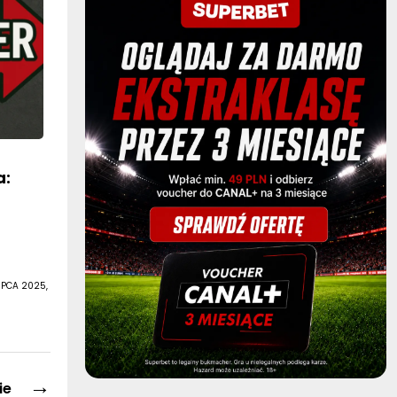
a:
IPCA 2025,
→
ie