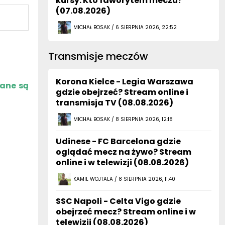
kursy. Kto faworytem meczu?
(07.08.2026)
MICHAŁ BOSAK / 6 SIERPNIA 2026, 22:52
Transmisje meczów
Korona Kielce - Legia Warszawa
zane są
gdzie obejrzeć? Stream online i
transmisja TV (08.08.2026)
MICHAŁ BOSAK / 8 SIERPNIA 2026, 12:18
Udinese - FC Barcelona gdzie
oglądać mecz na żywo? Stream
online i w telewizji (08.08.2026)
KAMIL WOJTALA / 8 SIERPNIA 2026, 11:40
SSC Napoli - Celta Vigo gdzie
obejrzeć mecz? Stream online i w
telewizji (08.08.2026)