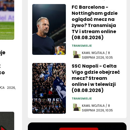
FC Barcelona -
Nottingham gdzie
oglądać mecz na
żywo? Transmisja
TV i stream online
(08.08.2026)
TRANSMISJE
je
KAMIL WOJTALA / 8
SIERPNIA 2026, 10:35
k
SSC Napoli - Celta
Vigo gdzie obejrzeć
co
mecz? Stream
online i w telewizji
PCA 2026,
(08.08.2026)
TRANSMISJE
KAMIL WOJTALA / 8
SIERPNIA 2026, 10:35