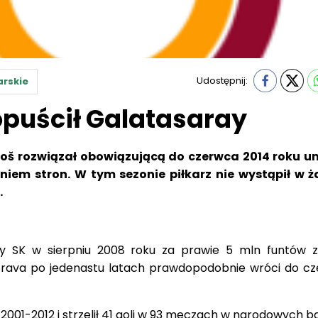
Udostępnij:
arskie
opuścił Galatasaray
roš rozwiązał obowiązującą do czerwca 2014 roku 
iem stron. W tym sezonie piłkarz nie wystąpił w
.
ray SK w sierpniu 2008 roku za prawie 5 mln funtów z
rava po jedenastu latach prawdopodobnie wróci do cz
 2001-2012 i strzelił 41 goli w 93 meczach w narodowych 