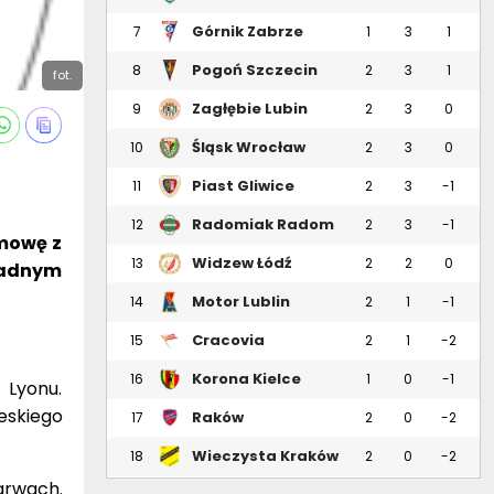
Górnik Zabrze
7
1
3
1
Pogoń Szczecin
8
2
3
1
fot.
Zagłębie Lubin
9
2
3
0
Śląsk Wrocław
10
2
3
0
Piast Gliwice
11
2
3
-1
Radomiak Radom
12
2
3
-1
umowę z
Widzew Łódź
13
2
2
0
 żadnym
Motor Lublin
14
2
1
-1
Cracovia
15
2
1
-2
Korona Kielce
16
1
0
-1
 Lyonu.
eskiego
Raków
17
2
0
-2
Częstochowa
Wieczysta Kraków
18
2
0
-2
barwach.