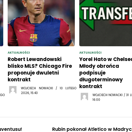
AKTUALNOŚCI
AKTUALNOŚCI
Robert Lewandowski
Yorel Hato w Chelse
blisko MLS? Chicago Fire
Młody obrońca
proponuje dwuletni
podpisuje
kontrakt
długoterminowy
kontrakt
WOJCIECH NOWACKI / 10 LUTEGO
2026, 15:43
EGO
WOJCIECH NOWACKI / 31 L
16:00
uventusu!
Rubin pokonał Atletico w Madryc