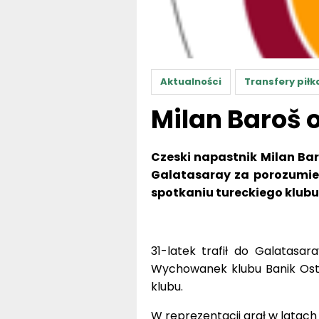
Aktualności
Transfery piłk
Milan Baroš 
Czeski napastnik Milan Ba
Galatasaray za porozumien
spotkaniu tureckiego klubu
31-latek trafił do Galatasa
Wychowanek klubu Banik Ost
klubu.
W reprezentacji grał w latach