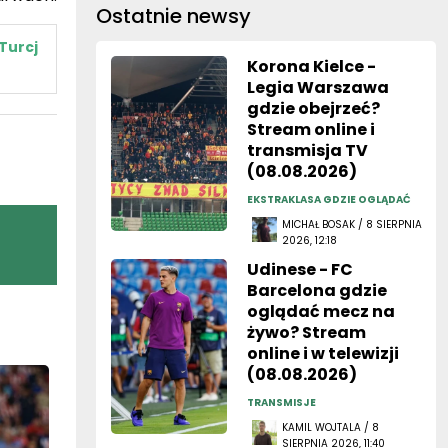
Ostatnie newsy
Turcj
Korona Kielce -
Legia Warszawa
gdzie obejrzeć?
Stream online i
transmisja TV
(08.08.2026)
EKSTRAKLASA GDZIE OGLĄDAĆ
MICHAŁ BOSAK / 8 SIERPNIA
2026, 12:18
Udinese - FC
Barcelona gdzie
oglądać mecz na
żywo? Stream
online i w telewizji
(08.08.2026)
TRANSMISJE
KAMIL WOJTALA / 8
SIERPNIA 2026, 11:40