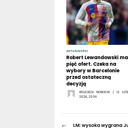
AKTUALNOŚCI
Robert Lewandowski ma
pięć ofert. Czeka na
wybory w Barcelonie
przed ostateczną
decyzją
WOJCIECH NOWACKI / 12 LUT
2026, 20:34
←
LM: wysoka wygrana J