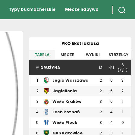
Typy bukmacherskie
Mecze na żywo
PKO Ekstraklasa
TABELA
MECZE
WYNIKI
STRZELCY
B
DRUŻYNA
#
M
PKT
(+/-)
Legia Warszawa
1
2
6
3
Jagiellonia
2
2
6
2
Białystok
Wisła Kraków
3
3
6
1
Lech Poznań
4
2
4
1
Wisła Płock
5
3
4
0
GKS Katowice
6
2
3
1