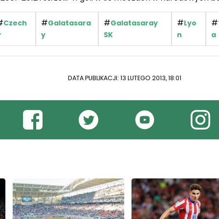
#
#
#
#
#
Czech
Galatasara
Galatasaray
Lyo
y
y
SK
n
a
DATA PUBLIKACJI: 13 LUTEGO 2013, 18:01