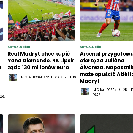
AKTUALNOŚCI
AKTUALNOŚCI
Real Madryt chce kupić
Arsenal przygotowu
Yana Diomande. RB Lipsk
ofertę za Juliána
u
żąda 130 milionów euro
Álvareza. Napastni
może opuścić Atléti
MICHAŁ BOSAK / 25 LIPCA 2026, 17:19
Madryt
MICHAŁ BOSAK / 25 LI
16:37
26,