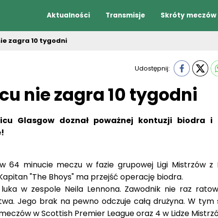
Aktualności
Transmisje
Skróty meczów
ie zagra 10 tygodni
Udostępnij:
cu nie zagra 10 tygodni
icu Glasgow doznał poważnej kontuzji biodra i 
!
 w 64 minucie meczu w fazie grupowej Ligi Mistrzów z 
 Kapitan "The Bhoys" ma przejść operację biodra.
 luka w zespole Neila Lennona. Zawodnik nie raz ratow
stwa. Jego brak na pewno odczuje całą drużyna. W tym 
 meczów w Scottish Premier League oraz 4 w Lidze Mistrz