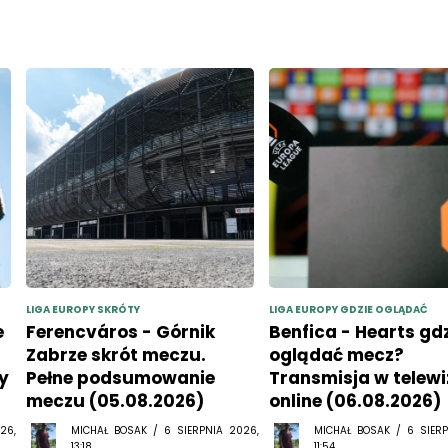
LIGA EUROPY SKRÓTY
LIGA EUROPY GDZIE OGLĄDAĆ
e
Ferencváros - Górnik
Benfica - Hearts gd
Zabrze skrót meczu.
oglądać mecz?
y
Pełne podsumowanie
Transmisja w telewiz
meczu (05.08.2026)
online (06.08.2026)
26,
MICHAŁ BOSAK / 6 SIERPNIA 2026,
MICHAŁ BOSAK / 6 SIERP
13:18
11:54