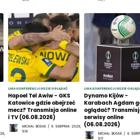
LIGA KONFERENCJI GDZIE OGLĄDAĆ
LIGA KONFERENCJI GDZIE OGLĄD
Hapoel Tel Awiw - GKS
Dynamo Kijów -
Katowice gdzie obejrzeć
Karabach Agdam g
mecz? Transmisja online
oglądać? Transmisja
i TV (06.08.2026)
serwisy online
(06.08.2026)
MICHAŁ BOSAK / 6 SIERPNIA 2026,
11:19
26,
MICHAŁ BOSAK / 6 SIERP
11:17