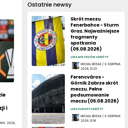
Ostatnie newsy
Skrót meczu
Fenerbahce - Sturm
Graz. Najważniejsze
fragmenty
spotkania
(05.08.2026)
LIGA MISTRZÓW SKRÓTY
MICHAŁ BOSAK / 6 SIERPNIA
2026, 13:23
Ferencváros -
Górnik Zabrze skrót
meczu. Pełne
zie
podsumowanie
meczu (05.08.2026)
ji i
LIGA EUROPY SKRÓTY
MICHAŁ BOSAK / 6 SIERPNIA
2026, 13:18
NIA 2026,