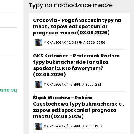
Typy na nachodzące mecze
Cracovia - Pogoń Szczecin typy na
mecz , zapowiedź spotkania i
prognoza meczu (03.08.2026)
MICHAŁ BOSAK / 2 SIERPNIA 2026, 20:56
GKS Katowice - Radomiak Radom
typy bukmacherskie i analiza
spotkania. Kto faworytem?
(02.08.2026)
MICHAŁ BOSAK / 1 SIERPNIA 2026, 22:14
zane są
Śląsk Wrocław - Raków
Częstochowa typy bukmacherskie ,
zapowiedź spotkania i prognoza
meczu (02.08.2026)
MICHAŁ BOSAK / 1 SIERPNIA 2026, 19:37