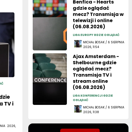
Benfica - Hearts
gdzie oglądać
mecz? Transmisja w
telewizji i online
(06.08.2026)
LIGA EUROPY GDZIE OGLĄDAĆ
MICHAŁ BOSAK / 6 SIERPNIA
2026, 11:54
Ajax Amsterdam -
Shelbourne gdzie
oglądać mecz?
Transmisja TV i
stream online
AĆ
(06.08.2026)
dzie
LIGA KONFERENCJI GDZIE
OGLĄDAĆ
 TV i
MICHAŁ BOSAK / 6 SIERPNIA
2026, 11:38
NIA 2026,