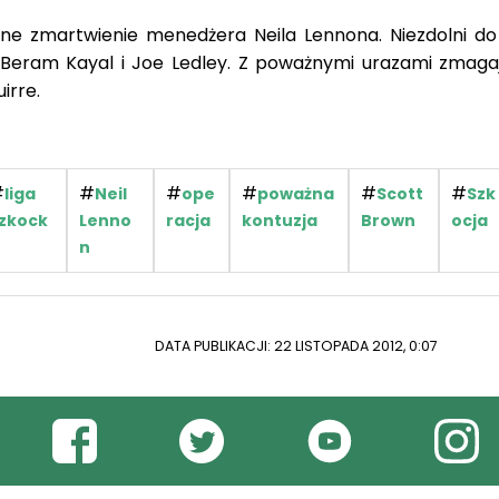
yne zmartwienie menedżera Neila Lennona. Niezdolni do
 Beram Kayal i Joe Ledley. Z poważnymi urazami zmagaj
uirre.
#
#
#
#
#
#
liga
Neil
ope
poważna
Scott
Szk
zkock
Lenno
racja
kontuzja
Brown
ocja
n
DATA PUBLIKACJI: 22 LISTOPADA 2012, 0:07