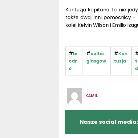
Kontuzja kapitana to nie jed
także dwaj inni pomocnicy -
kolei Kelvin Wilson i Emilio Izag
#
#
#
bi
celtic
Kon
odr
glasgow
tuzja
s
o
a
KAMIL
Nasze social media: