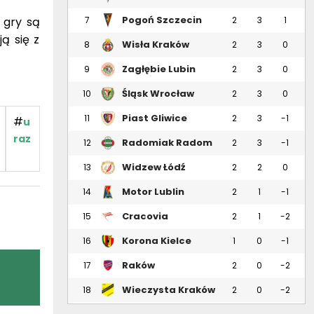
Pogoń Szczecin
 gry są
7
2
3
1
ą się z
Wisła Kraków
8
2
3
0
Zagłębie Lubin
9
2
3
0
Śląsk Wrocław
10
2
3
0
Piast Gliwice
11
2
3
-1
#
u
raz
Radomiak Radom
12
2
3
-1
Widzew Łódź
13
2
2
0
Motor Lublin
14
2
1
-1
Cracovia
15
2
1
-2
Korona Kielce
16
1
0
-1
Raków
17
2
0
-2
Częstochowa
Wieczysta Kraków
18
2
0
-2