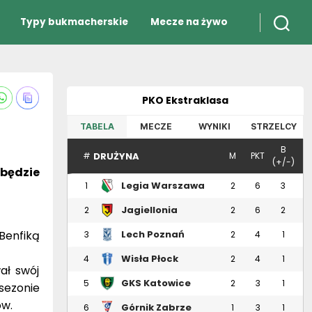
Typy bukmacherskie
Mecze na żywo
PKO Ekstraklasa
TABELA
MECZE
WYNIKI
STRZELCY
B
DRUŻYNA
#
M
PKT
(+/-)
będzie
Legia Warszawa
1
2
6
3
Jagiellonia
2
2
6
2
Białystok
Benfiką
Lech Poznań
3
2
4
1
Wisła Płock
4
2
4
1
ał swój
GKS Katowice
5
2
3
1
sezonie
ów.
Górnik Zabrze
6
1
3
1