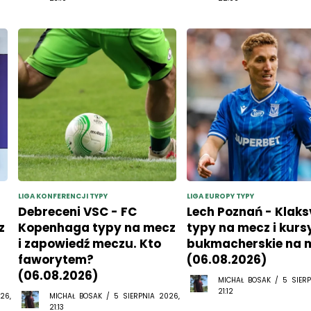
LIGA KONFERENCJI TYPY
LIGA EUROPY TYPY
Debreceni VSC - FC
Lech Poznań - Klaks
z
Kopenhaga typy na mecz
typy na mecz i kurs
i zapowiedź meczu. Kto
bukmacherskie na 
faworytem?
(06.08.2026)
(06.08.2026)
MICHAŁ BOSAK / 5 SIERP
21:12
26,
MICHAŁ BOSAK / 5 SIERPNIA 2026,
21:13