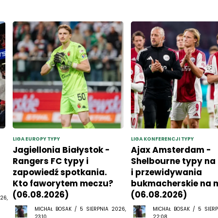
LIGA EUROPY TYPY
LIGA KONFERENCJI TYPY
Jagiellonia Białystok -
Ajax Amsterdam -
Rangers FC typy i
Shelbourne typy na
zapowiedź spotkania.
i przewidywania
Kto faworytem meczu?
bukmacherskie na 
(06.08.2026)
(06.08.2026)
26,
MICHAŁ BOSAK / 5 SIERPNIA 2026,
MICHAŁ BOSAK / 5 SIERP
23:10
22:08