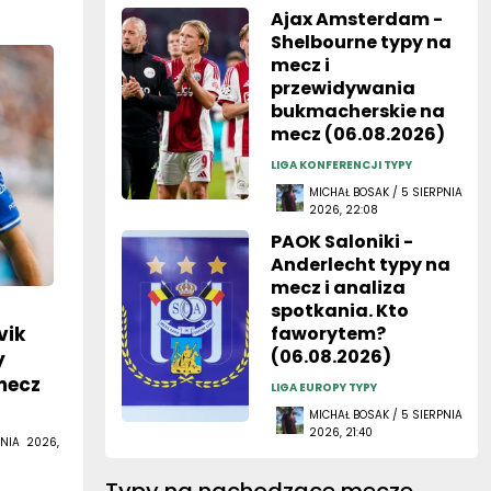
Ajax Amsterdam -
Shelbourne typy na
mecz i
przewidywania
bukmacherskie na
mecz (06.08.2026)
LIGA KONFERENCJI TYPY
MICHAŁ BOSAK / 5 SIERPNIA
2026, 22:08
PAOK Saloniki -
Anderlecht typy na
mecz i analiza
spotkania. Kto
vik
faworytem?
(06.08.2026)
y
mecz
LIGA EUROPY TYPY
MICHAŁ BOSAK / 5 SIERPNIA
2026, 21:40
NIA 2026,