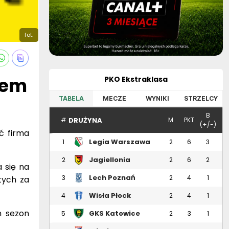
fot.
rem
PKO Ekstraklasa
TABELA
MECZE
WYNIKI
STRZELCY
B
DRUŻYNA
#
M
PKT
(+/-)
ć firma
Legia Warszawa
1
2
6
3
Jagiellonia
2
2
6
2
 się na
Białystok
Lech Poznań
3
2
4
1
tych za
Wisła Płock
4
2
4
1
n sezon
GKS Katowice
5
2
3
1