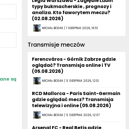
Legia Warszawa - Zagłębie Lubin
typy bukmacherskie , prognozy i
analiza. Kto faworytem meczu?
(02.08.2026)
MICHAŁ BOSAK / 1 SIERPNIA 2026, 16:51
Transmisje meczów
Ferencváros - Górnik Zabrze gdzie
oglądać? Transmisja online i TV
(05.08.2026)
zane są
MICHAŁ BOSAK / 5 SIERPNIA 2026, 12:13
RCD Mallorca - Paris Saint-Germain
gdzie oglądać mecz? Transmisja
telewizyjna i online (05.08.2026)
MICHAŁ BOSAK / 5 SIERPNIA 2026, 12:07
Arsenal FC - Real Betis gdzie