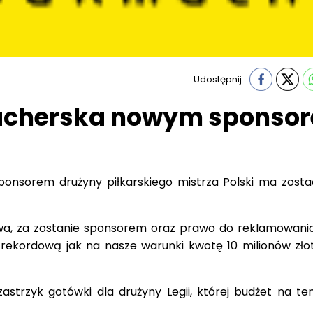
Udostępnij:
acherska nowym sponso
ponsorem drużyny piłkarskiego mistrza Polski ma zosta
owa, za zostanie sponsorem oraz prawo do reklamowania
 rekordową jak na nasze warunki kwotę 10 milionów zło
zastrzyk gotówki dla drużyny Legii, której budżet na te