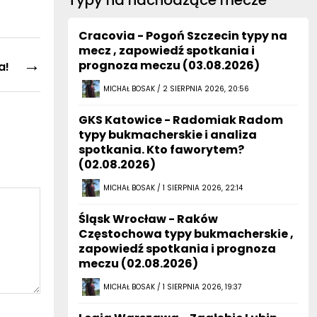
Typy na nachodzące mecze
Cracovia - Pogoń Szczecin typy na
mecz , zapowiedź spotkania i
→
prognoza meczu (03.08.2026)
a!
MICHAŁ BOSAK / 2 SIERPNIA 2026, 20:56
GKS Katowice - Radomiak Radom
typy bukmacherskie i analiza
spotkania. Kto faworytem?
(02.08.2026)
MICHAŁ BOSAK / 1 SIERPNIA 2026, 22:14
Śląsk Wrocław - Raków
Częstochowa typy bukmacherskie ,
zapowiedź spotkania i prognoza
meczu (02.08.2026)
MICHAŁ BOSAK / 1 SIERPNIA 2026, 19:37