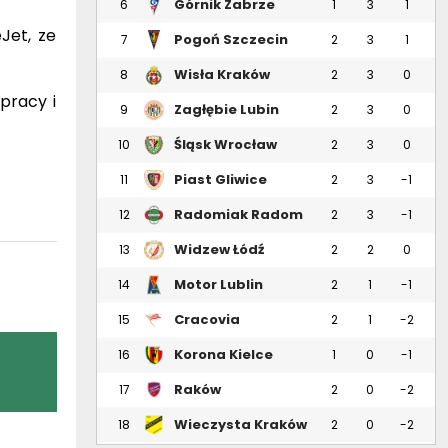
Górnik Zabrze
6
1
3
1
Jet, ze
Pogoń Szczecin
7
2
3
1
Wisła Kraków
8
2
3
0
pracy i
Zagłębie Lubin
9
2
3
0
Śląsk Wrocław
10
2
3
0
Piast Gliwice
11
2
3
-1
Radomiak Radom
12
2
3
-1
Widzew Łódź
13
2
2
0
Motor Lublin
14
2
1
-1
Cracovia
15
2
1
-2
Korona Kielce
16
1
0
-1
Raków
17
2
0
-2
Częstochowa
Wieczysta Kraków
18
2
0
-2