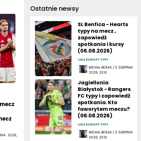
Ostatnie newsy
SL Benfica - Hearts
typy na mecz ,
zapowiedź
spotkania i kursy
(06.08.2026)
LIGA EUROPY TYPY
MICHAŁ BOSAK / 5 SIERPNIA
2026, 23:10
Jagiellonia
Białystok - Rangers
FC typy i zapowiedź
spotkania. Kto
 mecz
faworytem meczu?
(06.08.2026)
mecz
LIGA EUROPY TYPY
MICHAŁ BOSAK / 5 SIERPNIA
NIA 2026,
2026, 23:10