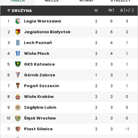
TABELA
MECZE
WYNIKI
STRZELCY
DRUŻYNA
#
M
PKT
B (+/-)
Legia Warszawa
1
2
6
3
Jagiellonia Białystok
2
2
6
2
Lech Poznań
3
2
4
1
Wisła Płock
4
2
4
1
GKS Katowice
5
2
3
1
Górnik Zabrze
6
1
3
1
Pogoń Szczecin
7
2
3
1
Wisła Kraków
8
2
3
0
Zagłębie Lubin
9
2
3
0
Śląsk Wrocław
10
2
3
0
Piast Gliwice
11
2
3
-1