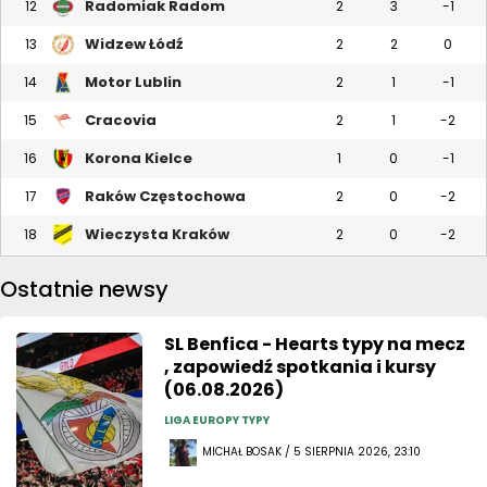
Radomiak Radom
12
2
3
-1
Widzew Łódź
13
2
2
0
Motor Lublin
14
2
1
-1
Cracovia
15
2
1
-2
Korona Kielce
16
1
0
-1
Raków Częstochowa
17
2
0
-2
Wieczysta Kraków
18
2
0
-2
Ostatnie newsy
SL Benfica - Hearts typy na mecz
, zapowiedź spotkania i kursy
(06.08.2026)
LIGA EUROPY TYPY
MICHAŁ BOSAK / 5 SIERPNIA 2026, 23:10