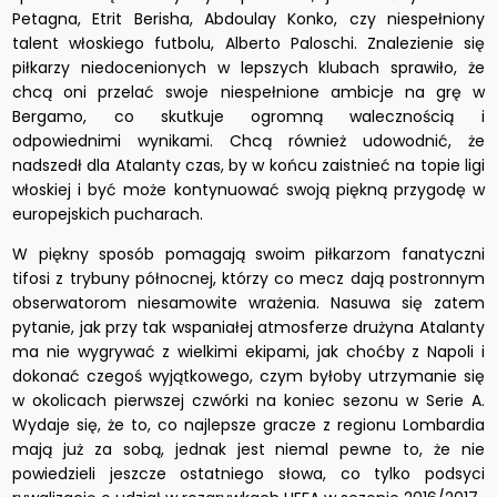
Petagna, Etrit Berisha, Abdoulay Konko, czy niespełniony
talent włoskiego futbolu, Alberto Paloschi. Znalezienie się
piłkarzy niedocenionych w lepszych klubach sprawiło, że
chcą oni przelać swoje niespełnione ambicje na grę w
Bergamo, co skutkuje ogromną walecznością i
odpowiednimi wynikami. Chcą również udowodnić, że
nadszedł dla Atalanty czas, by w końcu zaistnieć na topie ligi
włoskiej i być może kontynuować swoją piękną przygodę w
europejskich pucharach.
W piękny sposób pomagają swoim piłkarzom fanatyczni
tifosi z trybuny północnej, którzy co mecz dają postronnym
obserwatorom niesamowite wrażenia. Nasuwa się zatem
pytanie, jak przy tak wspaniałej atmosferze drużyna Atalanty
ma nie wygrywać z wielkimi ekipami, jak choćby z Napoli i
dokonać czegoś wyjątkowego, czym byłoby utrzymanie się
w okolicach pierwszej czwórki na koniec sezonu w Serie A.
Wydaje się, że to, co najlepsze gracze z regionu Lombardia
mają już za sobą, jednak jest niemal pewne to, że nie
powiedzieli jeszcze ostatniego słowa, co tylko podsyci