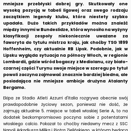
mniejsze przebłyski dobrej gry. Skutkowały one
wysoką pozycją w tabeli ligowej oraz swego rodzaju
zaczątkiem legendy klubu, która niestety szybko
upadała. Dużo takich przykładów można znaleźć
między innymi w Bundeslidze, która wynosiła na wyżyny
klasyfikacji zespoły niekoniecznie uważane za
faworyta do tytułu mistrza kraju, jak choćby TSG 1899
Hoffenheim, czy aktualnie RB Lipsk. Podobnie, jak w
Lipsku wygląda sytuacja na północy Włoch, w regionie
Lombardii, gdzie wśród bogaczy z Mediolanu, czy biało-
czarnej części Turynu swoje miejsce w szeregu po tytuł
powoli zaczyna zajmować znacznie bardziej biedna, ale
posiadająca nie mniejsze ambicje drużyna Atalanty
Bergamo.
Ekipa ze Stadio Atleti Azzurri d'Italia rozgrywa obecnie swój
prawdopodobnie życiowy sezon, ponieważ nie dość, że
zajmują aktualnie 5. miejsce w tabeli włoskiej Serie A, to na
dodatek bezkompromisowo poczyna sobie z potentatami
włoskiego calcio. Pokazał to choćby niedawny mecz z SSC
Napoli Arkadiusza Milika i Piotra Zielińskiego, w którym będąca