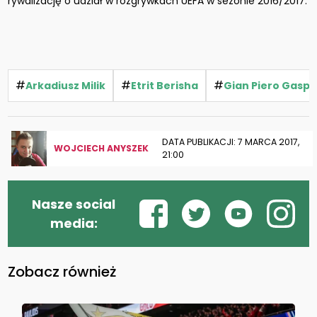
rywalizację o udział w rozgrywkach UEFA w sezonie 2016/2017.
#
#
#
Arkadiusz Milik
Etrit Berisha
Gian Piero Gaspe
DATA PUBLIKACJI: 7 MARCA 2017,
WOJCIECH ANYSZEK
21:00
Nasze social
media:
Zobacz również