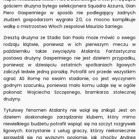
gościem drużyna byłego selekcjonera Squadra Azzurra, Gian
Piero Gasperiniego w sposób nie podlegający żadnych
złudzeń gospodarzom wygrała 2:0, co mocno komplikuje
walkę o mistrzostwo Włoch zespołowi Maurizio Sarriego.
Zresztą drużyna ze Stadio San Paolo może mówić o swego
rodzaju klątwie, ponieważ w ich pierwszym meczu w
październiku także zwyciężyła Atalanta. Fantastyczna
postawa drużyny Gasperiniego nie jest dziełem przypadku,
ponieważ w dziesięciu ostatnich spotkaniach ligowych
zaliczyli ledwie jedną porażkę. Potrafili oni przede wszystkim
ograć AS Romę na swoim stadionie, co jest wyczynem
godnym szacunku, ponieważ mało komu udaje się w ogóle
pokonać Wojciecha Szczęsnego, bramkarza stołecznej
drużyny.
Tytułowy fenomen Atalanty nie wziął się znikąd. Jest on
dziełem doskonałego zarządzania klubem, który mimo
niewielkiego budżetu potrafił wspiąć się na szczyt rozgrywek
ligowych. Korzystanie z usług graczy, którzy niekoniecznie
sprawdzili się na wyższym poziomie, jak choćby Andrea