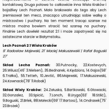
kontaktową. Druga połowa to całkowicie inna Wisła Kraków i
bojaźliwy Lech Poznań. Mało brakowało do tego aby Lech
zremisował ten mecz, znacząco utrudniając sobie walkę o
mistrzostwo i puchary. Na ten moment tracąc szanse na
mistrza można bowiem stracić też szansę na puchary.
Finalnie Lech dowlekł rezultat 2:1 i może zapatrywać się na
ostateczne starcie w Białymstoku.
Lech Poznań 2:1 Wisła Kraków
9' Radosław Majewski, 21' Maciej Makuszewski | Rafał Boguski
27'
Skład Lecha Poznań:
30.Putnocky, 22.Kostevych,
26.Wilusz(46' 3.Nielsen), 35.Bednarek, 4.Kędziora, 14.Gajos(58'
6.Trałka), 55.Tetteh, 10.Jevtić, 86.Majewski, 17.Makuszewski,
24.Kownacki(78' 11.Robak)
Skład Wisły Kraków:
24.Załuska, 5.Bartkowski, 6.Głowacki,
32.Gonzalez, 33.Spicić, 7.Lonch, 8.Uryga(63' 18.Stilić),
9.Boguski, 21.Brlek, 88.Małecki(69' 17.Bartosz), 14.Ondrasek(75'
23.Brożek)