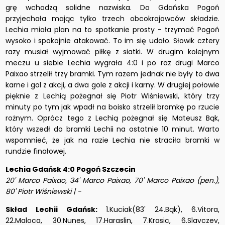
grę wchodzą solidne nazwiska. Do Gdańska Pogoń
przyjechała mając tylko trzech obcokrajowców składzie.
Lechia miała plan na to spotkanie prosty - trzymać Pogoń
wysoko i spokojnie atakować. To im się udało. Słowik cztery
razy musiał wyjmować piłkę z siatki. W drugim kolejnym
meczu u siebie Lechia wygrała 4:0 i po raz drugi Marco
Paixao strzelił trzy bramki. Tym razem jednak nie były to dwa
karne i gol z akcji, a dwa gole z akcji i karny. W drugiej połowie
pięknie z Lechią pożegnał się Piotr Wiśniewski, który trzy
minuty po tym jak wpadł na boisko strzelił bramkę po rzucie
rożnym. Oprócz tego z Lechią pożegnał się Mateusz Bąk,
który wszedł do bramki Lechii na ostatnie 10 minut. Warto
wspomnieć, że jak na razie Lechia nie straciła bramki w
rundzie finałowej.
Lechia Gdańsk 4:0 Pogoń Szczecin
20' Marco Paixao, 34' Marco Paixao, 70' Marco Paixao (pen.),
80' Piotr Wiśniewski | -
Skład Lechii Gdańsk:
1.Kuciak(83' 24.Bąk), 6.Vitora,
22.Maloca, 30.Nunes, 17.Haraslin, 7.Krasic, 6.Slavczev,