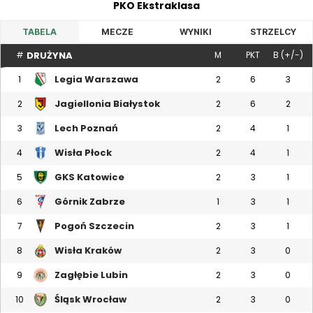
PKO Ekstraklasa
TABELA
MECZE
WYNIKI
STRZELCY
DRUŻYNA
#
M
PKT
B (+/-)
Legia Warszawa
1
2
6
3
Jagiellonia Białystok
2
2
6
2
Lech Poznań
3
2
4
1
Wisła Płock
4
2
4
1
GKS Katowice
5
2
3
1
Górnik Zabrze
6
1
3
1
Pogoń Szczecin
7
2
3
1
Wisła Kraków
8
2
3
0
Zagłębie Lubin
9
2
3
0
Śląsk Wrocław
10
2
3
0