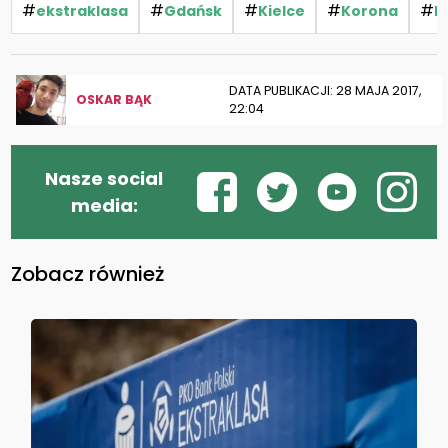
#
#
#
#
#
ekstraklasa
Gdańsk
Kielce
Korona
L
DATA PUBLIKACJI: 28 MAJA 2017,
OSKAR BĄK
22:04
Nasze social
media:
Zobacz również