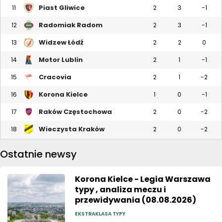
Piast Gliwice
11
2
3
-1
Radomiak Radom
12
2
3
-1
Widzew Łódź
13
2
2
0
Motor Lublin
14
2
1
-1
Cracovia
15
2
1
-2
Korona Kielce
16
1
0
-1
Raków Częstochowa
17
2
0
-2
Wieczysta Kraków
18
2
0
-2
Ostatnie newsy
Korona Kielce - Legia Warszawa
typy , analiza meczu i
przewidywania (08.08.2026)
EKSTRAKLASA TYPY