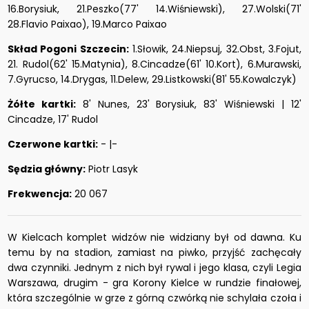
16.Borysiuk, 21.Peszko(77' 14.Wiśniewski), 27.Wolski(71'
28.Flavio Paixao), 19.Marco Paixao
Skład Pogoni Szczecin:
1.Słowik, 24.Niepsuj, 32.Obst, 3.Fojut,
21. Rudol(62' 15.Matynia), 8.Cincadze(61' 10.Kort), 6.Murawski,
7.Gyrucso, 14.Drygas, 11.Delew, 29.Listkowski(81' 55.Kowalczyk)
Żółte kartki:
8' Nunes, 23' Borysiuk, 83' Wiśniewski | 12'
Cincadze, 17' Rudol
Czerwone kartki:
- |-
Sędzia główny:
Piotr Lasyk
Frekwencja:
20 067
W Kielcach komplet widzów nie widziany był od dawna. Ku
temu by na stadion, zamiast na piwko, przyjść zachęcały
dwa czynniki. Jednym z nich był rywal i jego klasa, czyli Legia
Warszawa, drugim - gra Korony Kielce w rundzie finałowej,
która szczególnie w grze z górną czwórką nie schylała czoła i