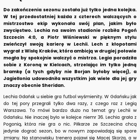
Do zakończenia sezonu została już tylko jedna kolejka.
W tej przedostatniej każda z czterech walczących o
mistrzostwo ekip wykonała swój plan, jakim było
zwycięstwo. Lechia na swoim stadionie rozbiła Pogoń
Szczecin 4:0, a Piotr Wiśniewski w pięknym stylu
zwieńczył swoją karierę w Lechii. Lech z kłopotami
wygrał z Wisłą Kraków, która ambicją w drugiej połowie
mogła by spokojnie walczyć o mistrza. Legia poradziła
sobie z Koroną w Kielcach, strzelając im tylko jedną
bramkę (a tych gdyby nie Borjan byłoby więcej), a
Jagiellonia udowodniła wszystkim jak wiele dla jej gry
znaczy obecnie Sheridan.
Lechia Gdańsk u siebie gra futbol wyśmienity. W Gdańsku jak
do tej pory przegrali tylko dwa razy, z czego raz z Legią
Warszawa. To mówi bardzo dużo na temat gry Lechii w
Gdańsku. Nie inaczej było w kolejce niemr 36. Lechia grała z
Pogonią, która nie gra o nic. Piłkarze ze Szczecina chcą
jedynie dograć sezon, bo w nowym zapowiadają się spore
zmiany. Na stanowisku trenera pojawi się Macej Skorża, a w