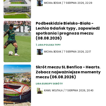
MICHAŁ BOSAK / 7 SIERPNIA 2026, 22:29
Podbeskidzie Bielsko-Biała -
Lechia Gdańsk typy , zapowiedź
spotkania i prognoza meczu
(08.08.2026)
1. LIGA POLSKA TYPY
MICHAŁ BOSAK / 7 SIERPNIA 2026, 22:17
Skrót meczu SL Benfica - Hearts.
Zobacz najważniejsze momenty
meczu (06.08.2026)
LIGA EUROPY SKRÓTY
KAMIL WOJTALA / 7 SIERPNIA 2026, 20:40