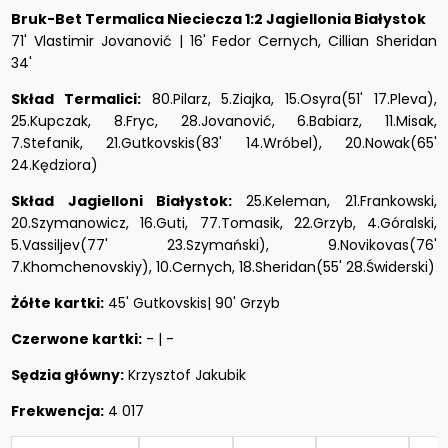
Bruk-Bet Termalica Nieciecza 1:2 Jagiellonia Białystok
71' Vlastimir Jovanović | 16' Fedor Cernych, Cillian Sheridan
34'
Skład Termalici:
80.Pilarz, 5.Ziajka, 15.Osyra(51' 17.Pleva),
25.Kupczak, 8.Fryc, 28.Jovanović, 6.Babiarz, 11.Misak,
7.Stefanik, 21.Gutkovskis(83' 14.Wróbel), 20.Nowak(65'
24.Kędziora)
Skład Jagielloni Białystok:
25.Keleman, 21.Frankowski,
20.Szymanowicz, 16.Guti, 77.Tomasik, 22.Grzyb, 4.Góralski,
5.Vassiljev(77' 23.Szymański), 9.Novikovas(76'
7.Khomchenovskiy), 10.Cernych, 18.Sheridan(55' 28.Świderski)
Żółte kartki:
45' Gutkovskis| 90' Grzyb
Czerwone kartki:
- | -
Sędzia główny:
Krzysztof Jakubik
Frekwencja:
4 017