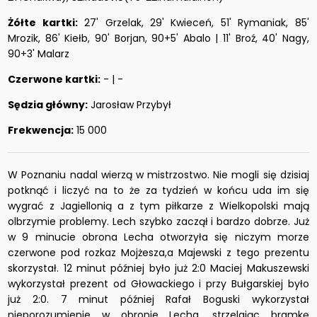
Żółte kartki:
27' Grzelak, 29' Kwieceń, 51' Rymaniak, 85'
Mrozik, 86' Kiełb, 90' Borjan, 90+5' Abalo | 11' Broź, 40' Nagy,
90+3' Malarz
Czerwone kartki:
- | -
Sędzia główny:
Jarosław Przybył
Frekwencja:
15 000
W Poznaniu nadal wierzą w mistrzostwo. Nie mogli się dzisiaj
potknąć i liczyć na to że za tydzień w końcu uda im się
wygrać z Jagiellonią a z tym piłkarze z Wielkopolski mają
olbrzymie problemy. Lech szybko zaczął i bardzo dobrze. Już
w 9 minucie obrona Lecha otworzyła się niczym morze
czerwone pod rozkaz Mojżesza,a Majewski z tego prezentu
skorzystał. 12 minut później było już 2:0 Maciej Makuszewski
wykorzystał prezent od Głowackiego i przy Bułgarskiej było
już 2:0. 7 minut później Rafał Boguski wykorzystał
nieporozumienie w obronie Lecha, strzelając bramkę