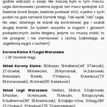
godnie walczyła o swoje. Nie inaczej była w tym meczu.
Legia dominowała i powinna wygrać ten mecz spokojnie 4:0.
Świetnie bronił Borjan, świetnie podawał VOO, a jedno z tych
podań na gola zamienił Dominik Nagy. Taki wynik "robi" Legię.
Nic więc dziwnego że starali się kontrolować grę i szukali
drugiej bramki. Za tydzień wszystko w nogach i głowach
podopiecznych Jacka Magiery, jedyne co muszą zrobić to
nie przegrać i nie zremisować z Lechią (zakładając że
Jagiellonią wygra z Lechem)
Korona Kielce 0:1 Legia Warszawa
- | 35' Dominik Nagy
Skład Korony Kielce:
82.Borjan, 19.Kallaste(46' 37.Mrozik),
27.Grzelak, 99.Kwiecień, 26.Rymaniak, 14.Żubrowski,
8.Możdżeń, 15.Kiełb, 17.Palanca, 10.Aankour(73'
55.Kotarzewski), 16.Górski(55' 6.Marković)
Skład Legii Warszawa:
1.Malarz, 28.Broź, 5.Dąbrowski,
5.Pazdan, 14.Holousek, 75.Moulin, 15.Kopczyński,
6.Guliherme(90' 25.Rzeźniczak), 8.Odjidja-Ofoe, 21.Nagy(80'
27.Chukwu), 32.Radović(75' 22.Hamalainen)