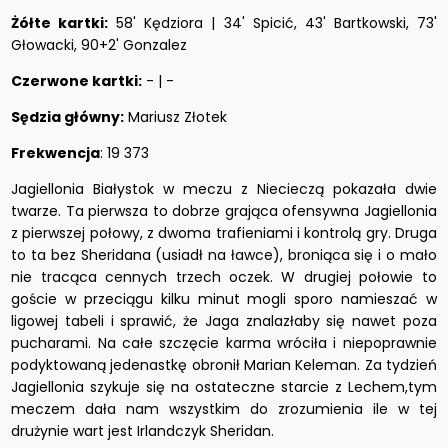
Żółte kartki:
58' Kędziora | 34' Spicić, 43' Bartkowski, 73'
Głowacki, 90+2' Gonzalez
Czerwone kartki:
- | -
Sędzia główny:
Mariusz Złotek
Frekwencja
: 19 373
Jagiellonia Białystok w meczu z Niecieczą pokazała dwie
twarze. Ta pierwsza to dobrze grająca ofensywna Jagiellonia
z pierwszej połowy, z dwoma trafieniami i kontrolą gry. Druga
to ta bez Sheridana (usiadł na ławce), broniąca się i o mało
nie tracąca cennych trzech oczek. W drugiej połowie to
goście w przeciągu kilku minut mogli sporo namieszać w
ligowej tabeli i sprawić, że Jaga znalazłaby się nawet poza
pucharami. Na całe szczęcie karma wróciła i niepoprawnie
podyktowaną jedenastkę obronił Marian Keleman. Za tydzień
Jagiellonia szykuje się na ostateczne starcie z Lechem,tym
meczem dała nam wszystkim do zrozumienia ile w tej
drużynie wart jest Irlandczyk Sheridan.