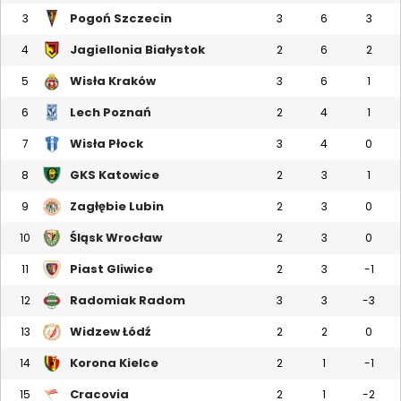
Pogoń Szczecin
3
3
6
3
Jagiellonia Białystok
4
2
6
2
Wisła Kraków
5
3
6
1
Lech Poznań
6
2
4
1
Wisła Płock
7
3
4
0
GKS Katowice
8
2
3
1
Zagłębie Lubin
9
2
3
0
Śląsk Wrocław
10
2
3
0
Piast Gliwice
11
2
3
-1
Radomiak Radom
12
3
3
-3
Widzew Łódź
13
2
2
0
Korona Kielce
14
2
1
-1
Cracovia
15
2
1
-2