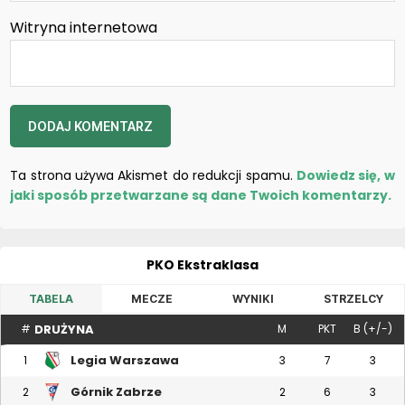
Witryna internetowa
Ta strona używa Akismet do redukcji spamu.
Dowiedz się, w
jaki sposób przetwarzane są dane Twoich komentarzy.
PKO Ekstraklasa
TABELA
MECZE
WYNIKI
STRZELCY
DRUŻYNA
#
M
PKT
B (+/-)
Legia Warszawa
1
3
7
3
Górnik Zabrze
2
2
6
3