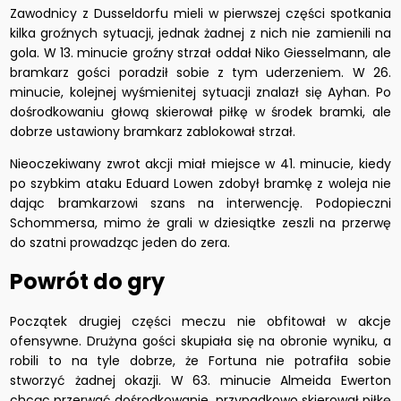
Zawodnicy z Dusseldorfu mieli w pierwszej części spotkania
kilka groźnych sytuacji, jednak żadnej z nich nie zamienili na
gola. W 13. minucie groźny strzał oddał Niko Giesselmann, ale
bramkarz gości poradził sobie z tym uderzeniem. W 26.
minucie, kolejnej wyśmienitej sytuacji znalazł się Ayhan. Po
dośrodkowaniu głową skierował piłkę w środek bramki, ale
dobrze ustawiony bramkarz zablokował strzał.
Nieoczekiwany zwrot akcji miał miejsce w 41. minucie, kiedy
po szybkim ataku Eduard Lowen zdobył bramkę z woleja nie
dając bramkarzowi szans na interwencję. Podopieczni
Schommersa, mimo że grali w dziesiątke zeszli na przerwę
do szatni prowadząc jeden do zera.
Powrót do gry
Początek drugiej części meczu nie obfitował w akcje
ofensywne. Drużyna gości skupiała się na obronie wyniku, a
robili to na tyle dobrze, że Fortuna nie potrafiła sobie
stworzyć żadnej okazji. W 63. minucie Almeida Ewerton
chcąc przerwać dośrodkowanie, przypadkowo skierował piłkę