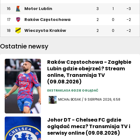
Motor Lublin
16
3
1
-3
Raków Częstochowa
17
2
0
-2
Wieczysta Kraków
18
2
0
-2
Ostatnie newsy
Raków Częstochowa - Zagłębie
Lubin gdzie obejrzeć? Stream
online, Transmisja TV
(09.08.2026)
EKSTRAKLASA GDZIE OGLĄDAĆ
MICHAŁ BOSAK / 9 SIERPNIA 2026, 6:58
Johor DT - Chelsea FC gdzie
oglądać mecz? Transmisja TV i
serwisy online (09.08.2026)