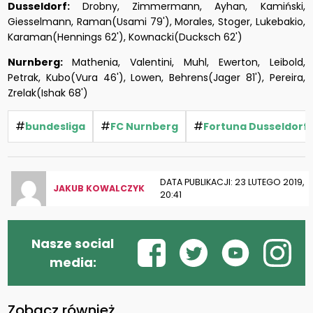
Dusseldorf:
Drobny, Zimmermann, Ayhan, Kamiński,
Giesselmann, Raman(Usami 79'), Morales, Stoger, Lukebakio,
Karaman(Hennings 62'), Kownacki(Ducksch 62')
Nurnberg:
Mathenia, Valentini, Muhl, Ewerton, Leibold,
Petrak, Kubo(Vura 46'), Lowen, Behrens(Jager 81'), Pereira,
Zrelak(Ishak 68')
#
#
#
bundesliga
FC Nurnberg
Fortuna Dusseldorf
DATA PUBLIKACJI: 23 LUTEGO 2019,
JAKUB KOWALCZYK
20:41
Nasze social
media:
Zobacz również