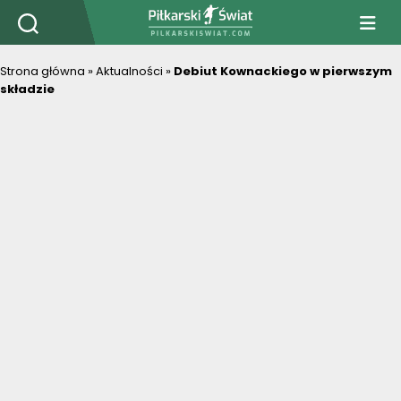
PiłkarskiSwiat.com
Strona główna
»
Aktualności
»
Debiut Kownackiego w pierwszym
składzie