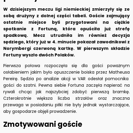
W dzisiejszym meczu ligi niemieckiej zmierzyły się ze
sobą drużyny z dolnej części tabeli. Goście zajmujący
ostatnie miejsce byli przygotowani na ciężkie
spotkanie z Fortuną, która opuściła już strefę
spadkową. Mecz utrudniła im również decyzja
sędziego, który już w 4. minucie pokazał zawodnikowi z
Norymbergi czerwoną kartkę. W pierwszym składzie
Fortuny wyszło dwóch Polaków.
Pierwsza połowa rozpoczęła się dla gości poważnym
osłabieniem jakim było opuszczenie boiska przez Matheusa
Pereirę. Sędzia po analizie akcji w VAR odesłał pomocnika
gości do szatni. Pewna siebie Fortuna zaczęła napierać na
rywali chcąc jak najszybciej zdobyć pierwszą bramkę.
Czterokrotnie większa liczba strzałów oraz znaczna
przewaga w posiadaniu piłki nie były jednak wystarczające,
aby gospodarze objęli prowadzenie.
Zmotywowani goście