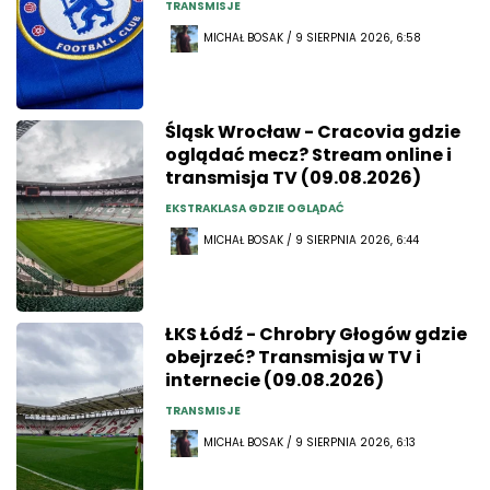
TRANSMISJE
MICHAŁ BOSAK / 9 SIERPNIA 2026, 6:58
Śląsk Wrocław - Cracovia gdzie
oglądać mecz? Stream online i
transmisja TV (09.08.2026)
EKSTRAKLASA GDZIE OGLĄDAĆ
MICHAŁ BOSAK / 9 SIERPNIA 2026, 6:44
ŁKS Łódź - Chrobry Głogów gdzie
obejrzeć? Transmisja w TV i
internecie (09.08.2026)
TRANSMISJE
MICHAŁ BOSAK / 9 SIERPNIA 2026, 6:13