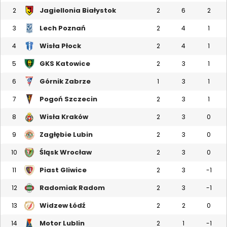
Jagiellonia Białystok
2
2
6
2
Lech Poznań
3
2
4
1
Wisła Płock
4
2
4
1
GKS Katowice
5
2
3
1
Górnik Zabrze
6
1
3
1
Pogoń Szczecin
7
2
3
1
Wisła Kraków
8
2
3
0
Zagłębie Lubin
9
2
3
0
Śląsk Wrocław
10
2
3
0
Piast Gliwice
11
2
3
-1
Radomiak Radom
12
2
3
-1
Widzew Łódź
13
2
2
0
Motor Lublin
14
2
1
-1