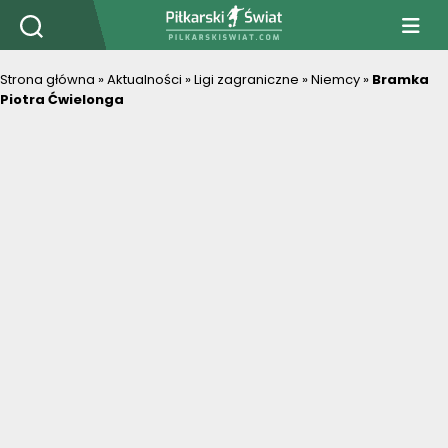
PiłkarskiSwiat.com
Strona główna
»
Aktualności
»
Ligi zagraniczne
»
Niemcy
»
Bramka
Piotra Ćwielonga