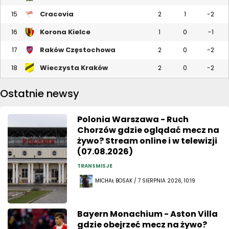
Cracovia
15
2
1
-2
Korona Kielce
16
1
0
-1
Raków Częstochowa
17
2
0
-2
Wieczysta Kraków
18
2
0
-2
Ostatnie newsy
Polonia Warszawa - Ruch
Chorzów gdzie oglądać mecz na
żywo? Stream online i w telewizji
(07.08.2026)
TRANSMISJE
MICHAŁ BOSAK / 7 SIERPNIA 2026, 10:19
Bayern Monachium - Aston Villa
gdzie obejrzeć mecz na żywo?