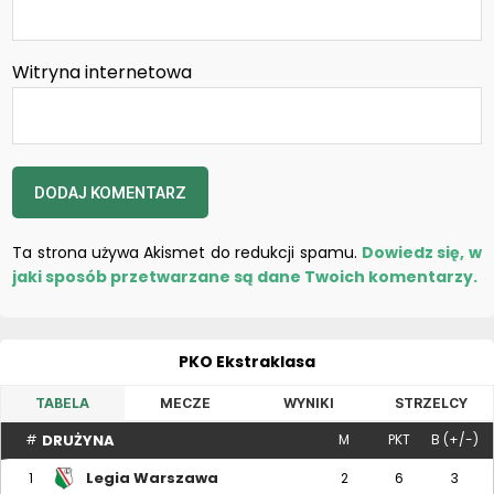
Witryna internetowa
Ta strona używa Akismet do redukcji spamu.
Dowiedz się, w
jaki sposób przetwarzane są dane Twoich komentarzy.
PKO Ekstraklasa
TABELA
MECZE
WYNIKI
STRZELCY
DRUŻYNA
#
M
PKT
B (+/-)
Legia Warszawa
1
2
6
3