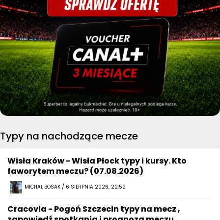
Typy na nachodzące mecze
Wisła Kraków - Wisła Płock typy i kursy. Kto
faworytem meczu? (07.08.2026)
MICHAŁ BOSAK / 6 SIERPNIA 2026, 22:52
Cracovia - Pogoń Szczecin typy na mecz ,
zapowiedź spotkania i prognoza meczu