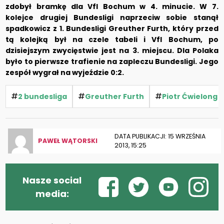
zdobył bramkę dla Vfl Bochum w 4. minucie. W 7.
kolejce drugiej Bundesligi naprzeciw sobie stanął
spadkowicz z 1. Bundesligi Greuther Furth, który przed
tą kolejką był na czele tabeli i Vfl Bochum, po
dzisiejszym zwycięstwie jest na 3. miejscu. Dla Polaka
było to pierwsze trafienie na zapleczu Bundesligi. Jego
zespół wygrał na wyjeździe 0:2.
#
#
#
2 bundesliga
Greuther Furth
Piotr Ćwielong
DATA PUBLIKACJI: 15 WRZEŚNIA
PAWEŁ WĄTORSKI
2013, 15:25
Nasze social
media: