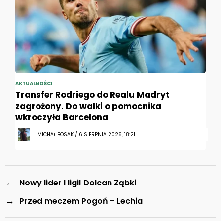
AKTUALNOŚCI
Transfer Rodriego do Realu Madryt
zagrożony. Do walki o pomocnika
wkroczyła Barcelona
MICHAŁ BOSAK / 6 SIERPNIA 2026, 18:21
←
Nowy lider I ligi! Dolcan Ząbki
→
Przed meczem Pogoń - Lechia