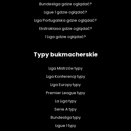
Bundesliga gdzie oglądać?
Ligue 1 gdzie oglądać?
Liga Portugalska gdzie oglądać?
Ekstraklasa gdzie oglądać?
1 Liga gdzie oglądać?
Typy bukmacherskie
Liga Mistrzów typy
Liga Konferencji typy
Liga Europy typy
Premier League typy
La Liga typy
Serie A typy
Bundesliga typy
Ligue 1 typy