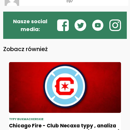
1:07
Nasze social
media:
Zobacz również
TYPY BUKMACHERSKIE
Chicago Fire - Club Necaxa typy , analiza