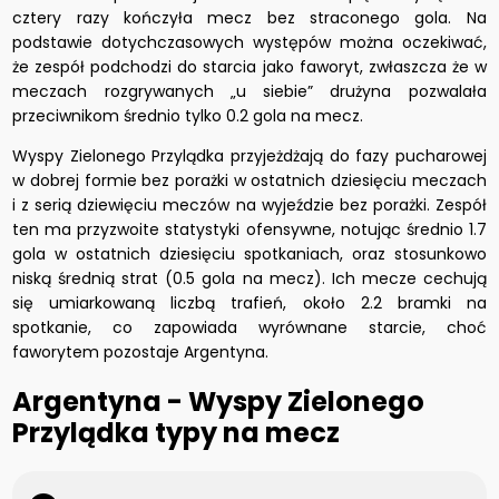
cztery razy kończyła mecz bez straconego gola. Na
podstawie dotychczasowych występów można oczekiwać,
że zespół podchodzi do starcia jako faworyt, zwłaszcza że w
meczach rozgrywanych „u siebie” drużyna pozwalała
przeciwnikom średnio tylko 0.2 gola na mecz.
Wyspy Zielonego Przylądka przyjeżdżają do fazy pucharowej
w dobrej formie bez porażki w ostatnich dziesięciu meczach
i z serią dziewięciu meczów na wyjeździe bez porażki. Zespół
ten ma przyzwoite statystyki ofensywne, notując średnio 1.7
gola w ostatnich dziesięciu spotkaniach, oraz stosunkowo
niską średnią strat (0.5 gola na mecz). Ich mecze cechują
się umiarkowaną liczbą trafień, około 2.2 bramki na
spotkanie, co zapowiada wyrównane starcie, choć
faworytem pozostaje Argentyna.
Argentyna - Wyspy Zielonego
Przylądka typy na mecz