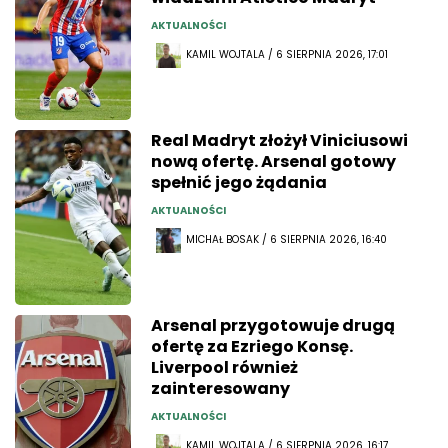
AKTUALNOŚCI
KAMIL WOJTALA / 6 SIERPNIA 2026, 17:01
Real Madryt złożył Viniciusowi
nową ofertę. Arsenal gotowy
spełnić jego żądania
AKTUALNOŚCI
MICHAŁ BOSAK / 6 SIERPNIA 2026, 16:40
Arsenal przygotowuje drugą
ofertę za Ezriego Konsę.
Liverpool również
zainteresowany
AKTUALNOŚCI
KAMIL WOJTALA / 6 SIERPNIA 2026, 16:17