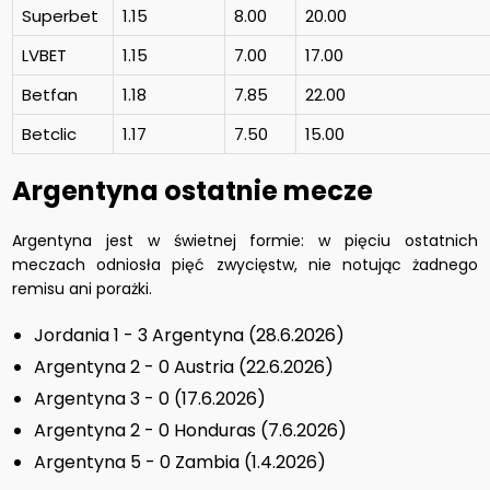
Superbet
1.15
8.00
20.00
LVBET
1.15
7.00
17.00
Betfan
1.18
7.85
22.00
Betclic
1.17
7.50
15.00
Argentyna ostatnie mecze
Argentyna jest w świetnej formie: w pięciu ostatnich
meczach odniosła pięć zwycięstw, nie notując żadnego
remisu ani porażki.
Jordania 1 - 3 Argentyna (28.6.2026)
Argentyna 2 - 0 Austria (22.6.2026)
Argentyna 3 - 0 (17.6.2026)
Argentyna 2 - 0 Honduras (7.6.2026)
Argentyna 5 - 0 Zambia (1.4.2026)