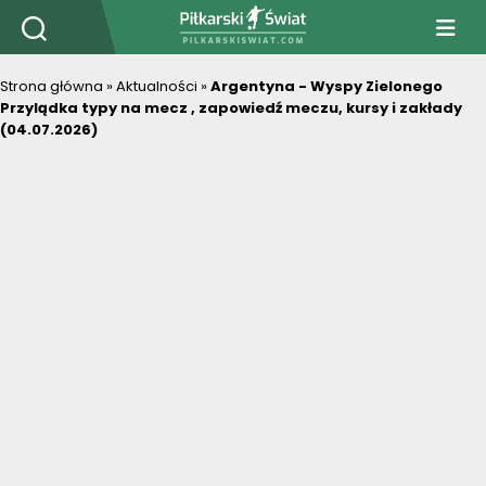
PiłkarskiSwiat.com
Strona główna
»
Aktualności
»
Argentyna - Wyspy Zielonego
Przylądka typy na mecz , zapowiedź meczu, kursy i zakłady
(04.07.2026)