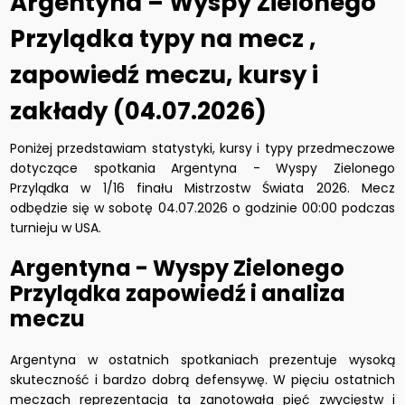
Argentyna – Wyspy Zielonego
Przylądka typy na mecz ,
zapowiedź meczu, kursy i
zakłady (04.07.2026)
Poniżej przedstawiam statystyki, kursy i typy przedmeczowe
dotyczące spotkania Argentyna - Wyspy Zielonego
Przylądka w 1/16 finału Mistrzostw Świata 2026. Mecz
odbędzie się w sobotę 04.07.2026 o godzinie 00:00 podczas
turnieju w USA.
Argentyna - Wyspy Zielonego
Przylądka zapowiedź i analiza
meczu
Argentyna w ostatnich spotkaniach prezentuje wysoką
skuteczność i bardzo dobrą defensywę. W pięciu ostatnich
meczach reprezentacja ta zanotowała pięć zwycięstw i