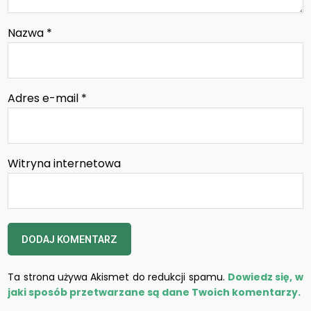
Nazwa
*
Adres e-mail
*
Witryna internetowa
Ta strona używa Akismet do redukcji spamu.
Dowiedz się, w
jaki sposób przetwarzane są dane Twoich komentarzy.