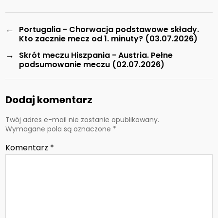
←
Portugalia - Chorwacja podstawowe składy.
Kto zacznie mecz od 1. minuty? (03.07.2026)
→
Skrót meczu Hiszpania - Austria. Pełne
podsumowanie meczu (02.07.2026)
Dodaj komentarz
Twój adres e-mail nie zostanie opublikowany.
Wymagane pola są oznaczone
*
Komentarz
*