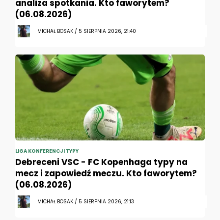
analiza spotkania. Kto faworytem?
(06.08.2026)
MICHAŁ BOSAK / 5 SIERPNIA 2026, 21:40
LIGA KONFERENCJI TYPY
Debreceni VSC - FC Kopenhaga typy na
mecz i zapowiedź meczu. Kto faworytem?
(06.08.2026)
MICHAŁ BOSAK / 5 SIERPNIA 2026, 21:13