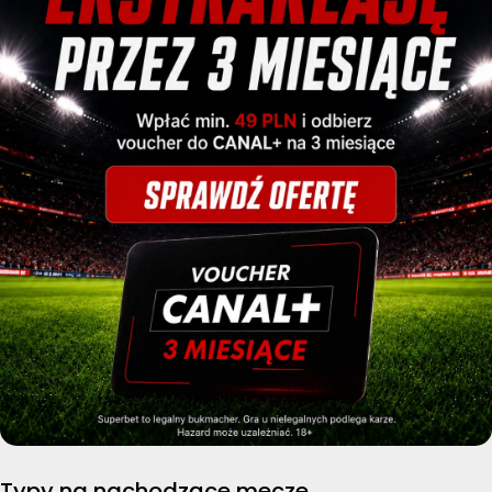
Typy na nachodzące mecze