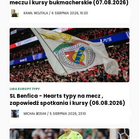
meczu i kursy bukmacherskie (07.08.2026)
KAMIL WOJTALA / 6 SIERPNIA 2026, 15:03
LIGA EUROPY TYPY
SL Benfica - Hearts typy na mecz ,
zapowiedź spotkania i kursy (06.08.2026)
MICHAŁ BOSAK / 5 SIERPNIA 2026, 23:10