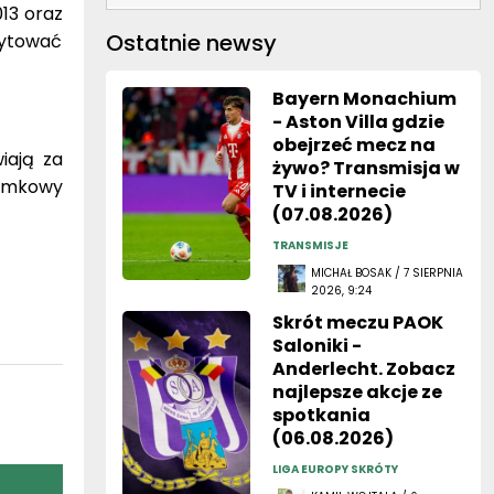
Ostatnie newsy
cytować
Bayern Monachium
- Aston Villa gdzie
obejrzeć mecz na
iają za
żywo? Transmisja w
bramkowy
TV i internecie
(07.08.2026)
TRANSMISJE
MICHAŁ BOSAK / 7 SIERPNIA
2026, 9:24
Skrót meczu PAOK
Saloniki -
Anderlecht. Zobacz
najlepsze akcje ze
spotkania
(06.08.2026)
LIGA EUROPY SKRÓTY
KAMIL WOJTALA / 6
SIERPNIA 2026, 23:52