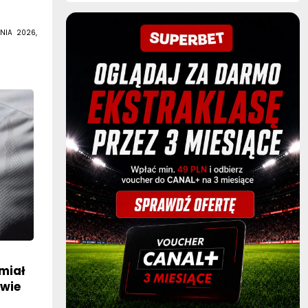
NIA 2026,
miał
awie
ekord