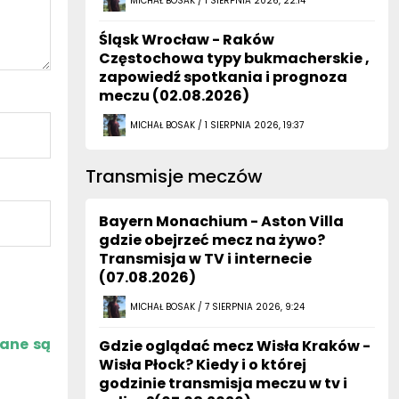
Śląsk Wrocław - Raków
Częstochowa typy bukmacherskie ,
zapowiedź spotkania i prognoza
meczu (02.08.2026)
MICHAŁ BOSAK / 1 SIERPNIA 2026, 19:37
Transmisje meczów
Bayern Monachium - Aston Villa
gdzie obejrzeć mecz na żywo?
Transmisja w TV i internecie
(07.08.2026)
MICHAŁ BOSAK / 7 SIERPNIA 2026, 9:24
zane są
Gdzie oglądać mecz Wisła Kraków -
Wisła Płock? Kiedy i o której
godzinie transmisja meczu w tv i
online?(07.08.2026)