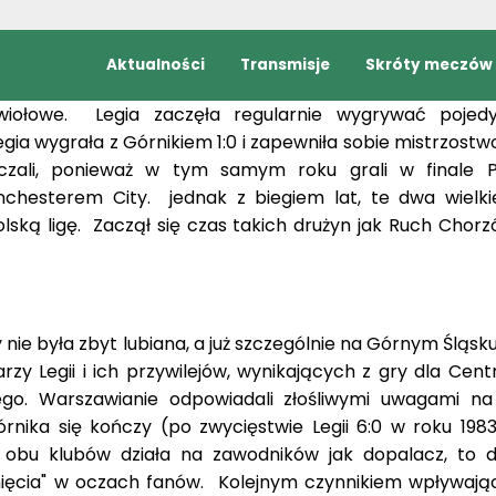
 7 lat, dominowali "biało-niebiesko-czerwoni)" . Jednak
ł młody i nieznany szerszej publiczności pomocnik - Ka
sł nową jakość do zespołu, a mecze między Górnikiem, 
ywiołowe. Legia zaczęła regularnie wygrywać pojed
gia wygrała z Górnikiem 1:0 i zapewniła sobie mistrzostwo
aczali, ponieważ w tym samym roku grali w finale 
esterem City. jednak z biegiem lat, te dwa wielki
ską ligę. Zaczął się czas takich drużyn jak Ruch Chorzó
 nie była zbyt lubiana, a już szczególnie na Górnym Śląsku
arzy Legii i ich przywilejów, wynikających z gry dla Cen
go. Warszawianie odpowiadali złośliwymi uwagami n
órnika się kończy (po zwycięstwie Legii 6:0 w roku 1983
 obu klubów działa na zawodników jak dopalacz, to d
nięcia" w oczach fanów. Kolejnym czynnikiem wpływaj
szczenie kibiców Górnika na mecz w Warszawie w roku 20