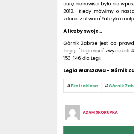
2012. Kiedy mówimy o nasta
zdanie z utworu"Fabryka małp"
A liczby swoje...
Górnik Zabrze jest co prawd
Legią. "Legioniści" zwyciężali
153-146 dla Legii.
Legia Warszawa - Górnik Zab
#
#
Ekstraklasa
Górnik Zab
ADAM SKORUPKA
Nasze social media: