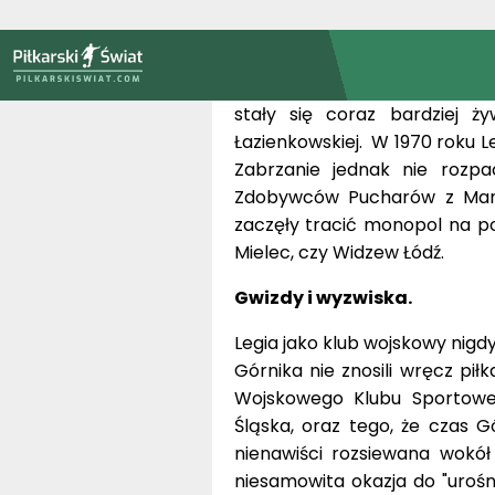
Polski. Jednak przez pierwsze
1967 do składu Legii wskoczy
Deyna. W krótkim czasie wnió
stały się coraz bardziej ż
Łazienkowskiej. W 1970 roku Le
Zabrzanie jednak nie rozp
Zdobywców Pucharów z Manch
zaczęły tracić monopol na pol
Mielec, czy Widzew Łódź.
Gwizdy i wyzwiska.
Legia jako klub wojskowy nigdy
Górnika nie znosili wręcz piłk
Wojskowego Klubu Sportowe
Śląska, oraz tego, że czas G
nienawiści rozsiewana wokół
niesamowita okazja do "uroś
aurę nienawiści było nie wpu