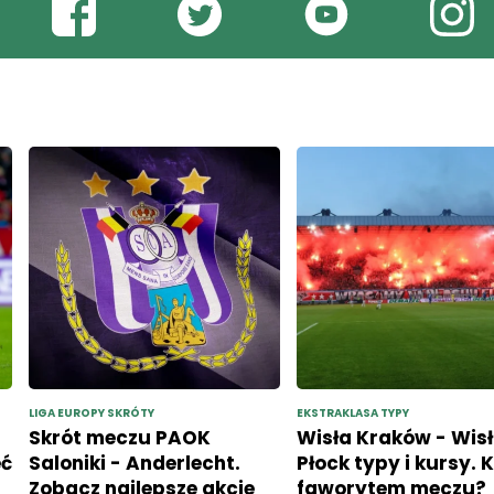
LIGA EUROPY SKRÓTY
EKSTRAKLASA TYPY
Skrót meczu PAOK
Wisła Kraków - Wis
eć
Saloniki - Anderlecht.
Płock typy i kursy. 
Zobacz najlepsze akcje
faworytem meczu?
ze spotkania
(07.08.2026)