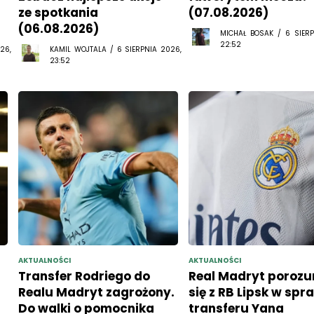
(06.08.2026)
MICHAŁ BOSAK / 6 SIERP
22:52
26,
KAMIL WOJTALA / 6 SIERPNIA 2026,
23:52
AKTUALNOŚCI
AKTUALNOŚCI
Transfer Rodriego do
Real Madryt porozu
Realu Madryt zagrożony.
się z RB Lipsk w spr
Do walki o pomocnika
transferu Yana
wkroczyła Barcelona
Diomande. Padnie r