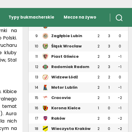
 w roku
zimierz
Pogoń Szczecin
7
2
3
1
a Legią
Wisła Kraków
8
2
3
0
ynki na
Zagłębie Lubin
9
2
3
0
 Polski.
Pucharu
Śląsk Wrocław
10
2
3
0
e kluby
Piast Gliwice
11
2
3
-1
w, Stal
Radomiak Radom
12
2
3
-1
Widzew Łódź
13
2
2
0
Motor Lublin
14
2
1
-1
. Kibice
Cracovia
15
2
1
-2
tralnego
a temat
Korona Kielce
16
1
0
-1
). Aura
Raków
17
2
0
-2
la nich
Częstochowa
ącym na
Wieczysta Kraków
18
2
0
-2
13 oraz