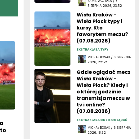
Wisła Kraków -
Wisła Płock typy i
kursy. Kto
faworytem meczu?
(07.08.2026)
EKSTRAKLASA TYPY
MICHAŁ BOSAK / 6 SIERPNIA
2026, 22:52
Gdzie oglądać mecz
Wisła Kraków -
Wisła Płock? Kiedy i
o której godzinie
transmisja meczu w
tv i online?
(07.08.2026)
EKSTRAKLASA GDZIE OGLĄDAĆ
ła
MICHAŁ BOSAK / 6 SIERPNIA
Kto
2026, 18:52