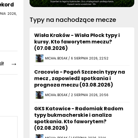
PNIA 2026,
Typy na nachodzące mecze
Wisła Kraków - Wisła Płock typy i
kursy. Kto faworytem meczu?
(07.08.2026)
MICHAŁ BOSAK / 6 SIERPNIA 2026, 22:52
→
i!
Cracovia - Pogoń Szczecin typy na
mecz , zapowiedź spotkania i
prognoza meczu (03.08.2026)
MICHAŁ BOSAK / 2 SIERPNIA 2026, 20:56
GKS Katowice - Radomiak Radom
typy bukmacherskie i analiza
spotkania. Kto faworytem?
(02.08.2026)
MICHAŁ BOSAK / 1 SIERPNIA 2026, 22:14